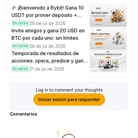
🎉 ¡Bienvenido a Bybit! Gana 10
USDT por primer depósito +
hasta 9,999 USDT en
En curso
26 de jul de 2026
recompensas
Invita amigos y gana 20 USD en
BTC por cada uno: sin límites
En curso
26 de jul de 2026
Temporada de resultados de
acciones: opera, predice y gana
una Cybertruck.
En curso
21 de jul de 2026
Log in to comment your thoughts
Iniciar sesión para responder
Comentarios