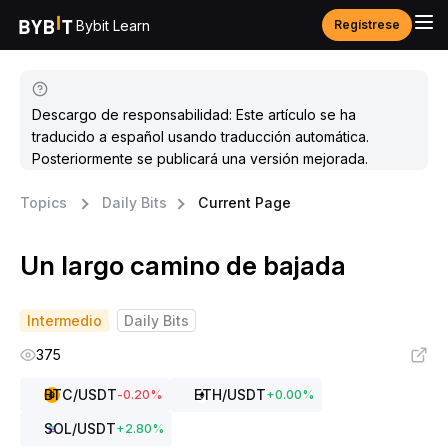
Bybit Learn
Regístrese
Descargo de responsabilidad: Este artículo se ha
traducido a español usando traducción automática.
Posteriormente se publicará una versión mejorada.
Topics
Daily Bits
Current Page
Un largo camino de bajada
Intermedio
Daily Bits
375
BTC
/USDT
ETH
/USDT
-0.20
%
+
0.00
%
SOL
/USDT
+
2.80
%