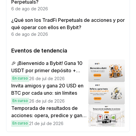
Perpetuals?
6 de ago de 2026
¿Qué son los TradFi Perpetuals de acciones y por
qué operar con ellos en Bybit?
6 de ago de 2026
Eventos de tendencia
🎉 ¡Bienvenido a Bybit! Gana 10
USDT por primer depósito +
hasta 9,999 USDT en
En curso
26 de jul de 2026
recompensas
Invita amigos y gana 20 USD en
BTC por cada uno: sin límites
En curso
26 de jul de 2026
Temporada de resultados de
acciones: opera, predice y gana
una Cybertruck.
En curso
21 de jul de 2026