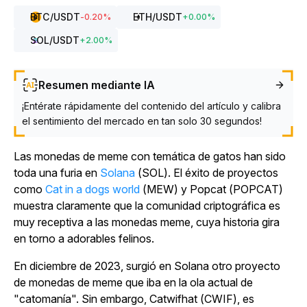
BTC
/USDT
ETH
/USDT
-0.20
%
+
0.00
%
SOL
/USDT
+
2.00
%
Resumen mediante IA
¡Entérate rápidamente del contenido del artículo y calibra
el sentimiento del mercado en tan solo 30 segundos!
Las monedas de meme con temática de gatos han sido
toda una furia en
Solana
(SOL). El éxito de proyectos
como
Cat in a dogs world
(MEW) y Popcat (POPCAT)
muestra claramente que la comunidad criptográfica es
muy receptiva a las monedas meme, cuya historia gira
en torno a adorables felinos.
En diciembre de 2023, surgió en Solana otro proyecto
de monedas de meme que iba en la ola actual de
"catomanía". Sin embargo, Catwifhat (CWIF), es