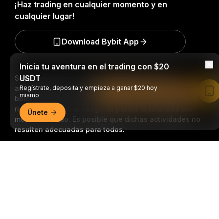
¡Haz trading en cualquier momento y en
cualquier lugar!
Download Bybit App
Inicia tu aventura en el trading con $20
USDT
Sea el primero en obtener perspectivas clave y
análisis del mundo Cripto: Suscribirse a nuestro
Regístrate, deposita y empieza a ganar $20 hoy
Leer en la aplicación de Bybit
mismo
boletín.
Todas las formas de inversión conllevan
riesgos, incluido el riesgo de perder la totalidad del
Únete
monto invertido. Es posible que dichas actividades no
resulten adecuadas para todos.
Resumen detallado
Suscripción
Síganos