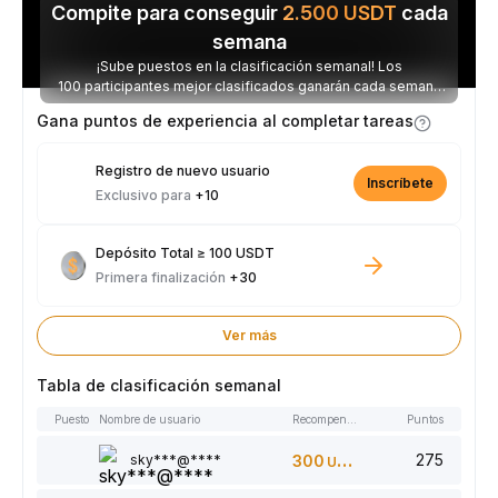
Compite para conseguir
2.500
USDT
cada
semana
¡Sube puestos en la clasificación semanal! Los
100 participantes mejor clasificados ganarán cada semana
parte de los 2.500 USDT disponibles.
Gana puntos de experiencia al completar tareas
Registro de nuevo usuario
Inscríbete
Exclusivo para
+10
Depósito Total ≥ 100 USDT
Primera finalización
+30
Ver más
Tabla de clasificación semanal
Puesto
Nombre de usuario
Recompensas
Puntos
275
sky***@****
300
USDT