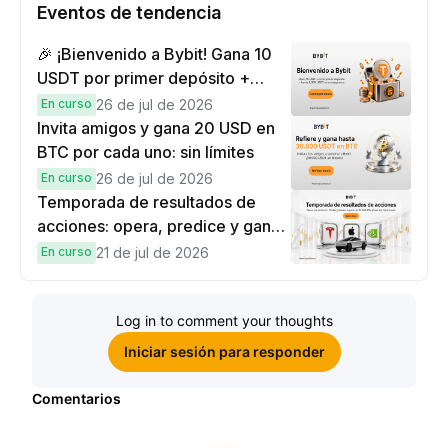
Eventos de tendencia
🎉 ¡Bienvenido a Bybit! Gana 10
USDT por primer depósito +
hasta 9,999 USDT en
En curso
26 de jul de 2026
recompensas
Invita amigos y gana 20 USD en
BTC por cada uno: sin límites
En curso
26 de jul de 2026
Temporada de resultados de
acciones: opera, predice y gana
una Cybertruck.
En curso
21 de jul de 2026
Log in to comment your thoughts
Iniciar sesión para responder
Comentarios