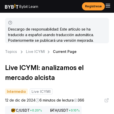
Bybit Learn
Regístrese
Descargo de responsabilidad: Este artículo se ha
traducido a español usando traducción automática.
Posteriormente se publicará una versión mejorada.
Topics
Live ICYMI
Current Page
Live ICYMI: analizamos el
mercado alcista
Intermedio
Live ICYMI
12 de dic de 2024
6 minutos de lectura
366
BTC
/USDT
ETH
/USDT
+
0.20
%
+
0.10
%