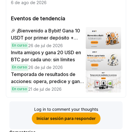
6 de ago de 2026
Eventos de tendencia
🎉 ¡Bienvenido a Bybit! Gana 10
USDT por primer depósito +
hasta 9,999 USDT en
En curso
26 de jul de 2026
recompensas
Invita amigos y gana 20 USD en
BTC por cada uno: sin límites
En curso
26 de jul de 2026
Temporada de resultados de
acciones: opera, predice y gana
una Cybertruck.
En curso
21 de jul de 2026
Log in to comment your thoughts
Iniciar sesión para responder