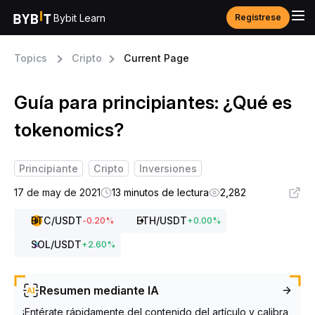
Bybit Learn
Regístrese
Topics
Cripto
Current Page
Guía para principiantes: ¿Qué es
tokenomics?
Principiante
Cripto
Inversiones
17 de may de 2021
13 minutos de lectura
2,282
BTC
/USDT
ETH
/USDT
-0.20
%
+
0.00
%
SOL
/USDT
+
2.60
%
Resumen mediante IA
¡Entérate rápidamente del contenido del artículo y calibra