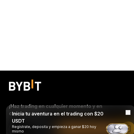
¡Haz trading en cualquier momento y en
cualquier lugar!
Inicia tu aventura en el trading con $20
USDT
Regístrate, deposita y empieza a ganar $20 hoy
Download Bybit App
Leer en la aplicación de Bybit
mismo