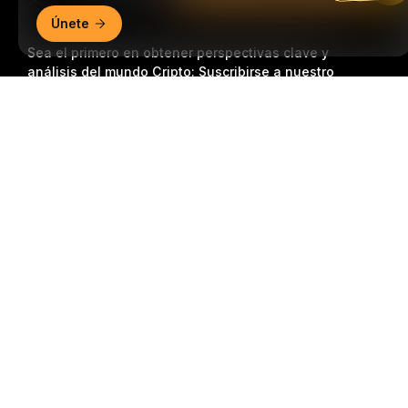
Únete
Sea el primero en obtener perspectivas clave y
análisis del mundo Cripto: Suscribirse a nuestro
boletín.
Todas las formas de inversión conllevan
Resumen detallado
riesgos, incluido el riesgo de perder la totalidad del
monto invertido. Es posible que dichas actividades no
resulten adecuadas para todos.
Suscripción
Síganos
© 2018-2026 Bybit.com. Todos los derechos reservados.