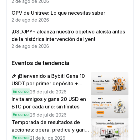
eficaz
2 de ago de 2026
OPV de Unitree: Lo que necesitas saber
2 de ago de 2026
¡USDJPY+ alcanza nuestro objetivo alcista antes
de la histórica intervención del yen!
2 de ago de 2026
Eventos de tendencia
🎉 ¡Bienvenido a Bybit! Gana 10
USDT por primer depósito +
hasta 9,999 USDT en
En curso
26 de jul de 2026
recompensas
Invita amigos y gana 20 USD en
BTC por cada uno: sin límites
En curso
26 de jul de 2026
Temporada de resultados de
acciones: opera, predice y gana
una Cybertruck.
En curso
21 de jul de 2026