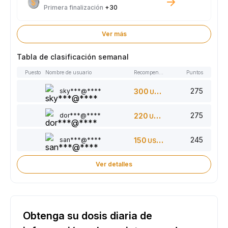
Primera finalización
+30
Ver más
Tabla de clasificación semanal
Puesto
Nombre de usuario
Recompensas
Puntos
275
sky***@****
300
USDT
275
dor***@****
220
USDT
245
san***@****
150
USDT
Ver detalles
Obtenga su dosis diaria de