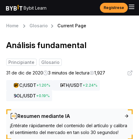
Bybit Learn
Regístrese
Home
Glosario
Current Page
Análisis fundamental
Principiante
Glosario
31 de dic de 2020
3 minutos de lectura
1,927
BTC
/USDT
ETH
/USDT
+
1.20
%
+
2.24
%
SOL
/USDT
+
0.19
%
Resumen mediante IA
¡Entérate rápidamente del contenido del artículo y calibra
el sentimiento del mercado en tan solo 30 segundos!