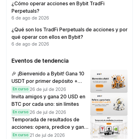
¿Cómo operar acciones en Bybit TradFi
Perpetuals?
6 de ago de 2026
¿Qué son los TradFi Perpetuals de acciones y por
qué operar con ellos en Bybit?
6 de ago de 2026
Eventos de tendencia
🎉 ¡Bienvenido a Bybit! Gana 10
USDT por primer depósito +
hasta 9,999 USDT en
En curso
26 de jul de 2026
recompensas
Invita amigos y gana 20 USD en
BTC por cada uno: sin límites
En curso
26 de jul de 2026
Temporada de resultados de
acciones: opera, predice y gana
una Cybertruck.
En curso
21 de jul de 2026