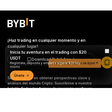
¡Haz trading en cualquier momento y en
cualquier lugar!
Inicia tu aventura en el trading con $20
USDT
Download Bybit App
Regístrate, deposita y empieza a ganar $20 hoy
Leer en la aplicación de Bybit
mismo
Únete
Sea el primero en obtener perspectivas clave y
análisis del mundo Cripto: Suscribirse a nuestro
boletín.
Todas las formas de inversión conllevan
riesgos, incluido el riesgo de perder la totalidad del
Resumen detallado
monto invertido. Es posible que dichas actividades no
resulten adecuadas para todos.