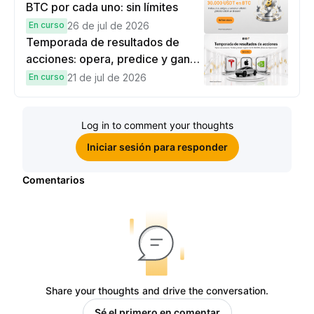
BTC por cada uno: sin límites
En curso
26 de jul de 2026
Temporada de resultados de
acciones: opera, predice y gana
una Cybertruck.
En curso
21 de jul de 2026
Log in to comment your thoughts
Iniciar sesión para responder
Comentarios
Share your thoughts and drive the conversation.
Sé el primero en comentar