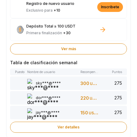
Registro de nuevo usuario
Inscríbete
Exclusivo para
+10
Depósito Total ≥ 100 USDT
Primera finalización
+30
Ver más
Tabla de clasificación semanal
Puesto
Nombre de usuario
Recompensas
Puntos
275
sky***@****
300
USDT
275
dor***@****
220
USDT
275
jay***@****
150
USDT
Ver detalles