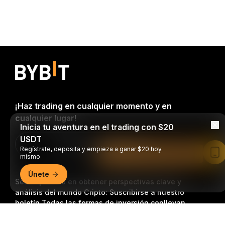
¡Haz trading en cualquier momento y en
cualquier lugar!
Inicia tu aventura en el trading con $20
USDT
Download Bybit App
Regístrate, deposita y empieza a ganar $20 hoy
Leer en la aplicación de Bybit
mismo
Únete
Sea el primero en obtener perspectivas clave y
análisis del mundo Cripto: Suscribirse a nuestro
boletín.
Todas las formas de inversión conllevan
riesgos, incluido el riesgo de perder la totalidad del
Resumen detallado
monto invertido. Es posible que dichas actividades no