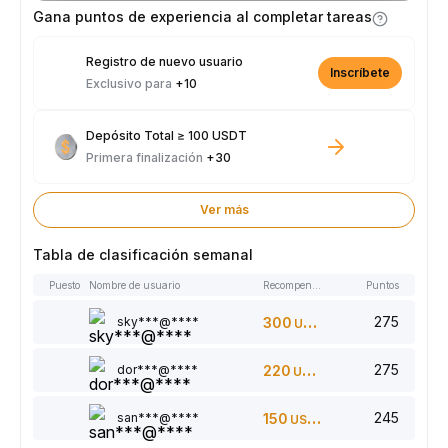
parte de los 2.500 USDT disponibles.
Gana puntos de experiencia al completar tareas
Registro de nuevo usuario
Inscríbete
Exclusivo para
+10
Depósito Total ≥ 100 USDT
Primera finalización
+30
Ver más
Tabla de clasificación semanal
Puesto
Nombre de usuario
Recompensas
Puntos
275
sky***@****
300
USDT
275
dor***@****
220
USDT
245
san***@****
150
USDT