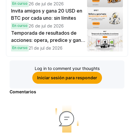
hasta 9,999 USDT en
En curso
26 de jul de 2026
recompensas
Invita amigos y gana 20 USD en
BTC por cada uno: sin límites
En curso
26 de jul de 2026
Temporada de resultados de
acciones: opera, predice y gana
una Cybertruck.
En curso
21 de jul de 2026
Log in to comment your thoughts
Iniciar sesión para responder
Comentarios