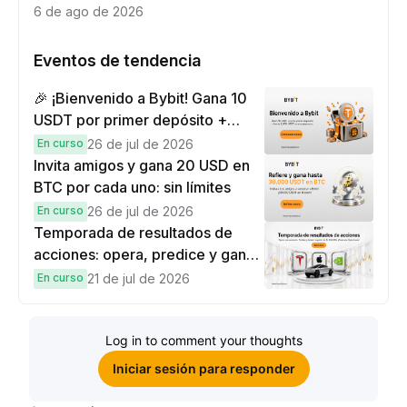
Moonshot AI
6 de ago de 2026
Eventos de tendencia
🎉 ¡Bienvenido a Bybit! Gana 10
USDT por primer depósito +
hasta 9,999 USDT en
En curso
26 de jul de 2026
recompensas
Invita amigos y gana 20 USD en
BTC por cada uno: sin límites
En curso
26 de jul de 2026
Temporada de resultados de
acciones: opera, predice y gana
una Cybertruck.
En curso
21 de jul de 2026
Log in to comment your thoughts
Iniciar sesión para responder