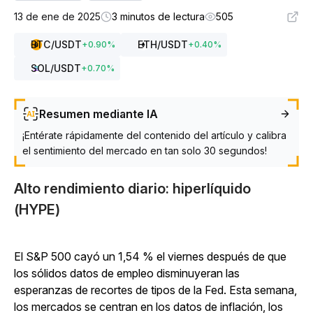
13 de ene de 2025
3 minutos de lectura
505
BTC
/USDT
ETH
/USDT
+
0.90
%
+
0.40
%
SOL
/USDT
+
0.70
%
Resumen mediante IA
¡Entérate rápidamente del contenido del artículo y calibra
el sentimiento del mercado en tan solo 30 segundos!
Alto rendimiento diario: hiperlíquido
(HYPE)
El S&P 500 cayó un 1,54 % el viernes después de que
los sólidos datos de empleo disminuyeran las
esperanzas de recortes de tipos de la Fed. Esta semana,
los mercados se centran en los datos de inflación, los