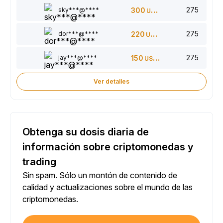
275
sky***@****
300
USDT
275
dor***@****
220
USDT
275
jay***@****
150
USDT
Ver detalles
Obtenga su dosis diaria de
información sobre criptomonedas y
trading
Sin spam. Sólo un montón de contenido de
calidad y actualizaciones sobre el mundo de las
criptomonedas.