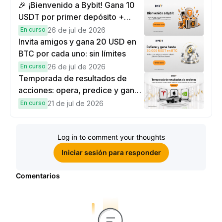
🎉 ¡Bienvenido a Bybit! Gana 10
USDT por primer depósito +
hasta 9,999 USDT en
En curso
26 de jul de 2026
recompensas
Invita amigos y gana 20 USD en
BTC por cada uno: sin límites
En curso
26 de jul de 2026
Temporada de resultados de
acciones: opera, predice y gana
una Cybertruck.
En curso
21 de jul de 2026
Log in to comment your thoughts
Iniciar sesión para responder
Comentarios