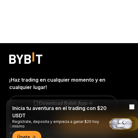
¡Haz trading en cualquier momento y en
cualquier lugar!
Download Bybit App
Inicia tu aventura en el trading con $20
USDT
Regístrate, deposita y empieza a ganar $20 hoy
Leer en la aplicación de Bybit
Sea el primero en obtener perspectivas clave y
mismo
análisis del mundo Cripto: Suscribirse a nuestro
Únete