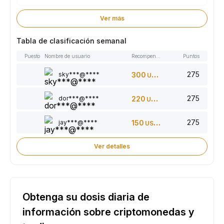
Ver más
Tabla de clasificación semanal
Puesto
Nombre de usuario
Recompensas
Puntos
275
sky***@****
300
USDT
275
dor***@****
220
USDT
275
jay***@****
150
USDT
Ver detalles
Obtenga su dosis diaria de
información sobre criptomonedas y