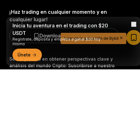
¡Haz trading en cualquier momento y en
cualquier lugar!
Inicia tu aventura en el trading con $20
USDT
Download Bybit App
Regístrate, deposita y empieza a ganar $20 hoy
Leer en la aplicación de Bybit
mismo
Únete
Sea el primero en obtener perspectivas clave y
análisis del mundo Cripto: Suscribirse a nuestro
boletín.
Todas las formas de inversión conllevan
Resumen detallado
riesgos, incluido el riesgo de perder la totalidad del
monto invertido. Es posible que dichas actividades no
resulten adecuadas para todos.
Suscripción
Síganos