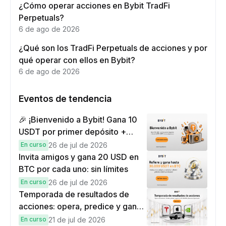
¿Cómo operar acciones en Bybit TradFi
Perpetuals?
6 de ago de 2026
¿Qué son los TradFi Perpetuals de acciones y por
qué operar con ellos en Bybit?
6 de ago de 2026
Eventos de tendencia
🎉 ¡Bienvenido a Bybit! Gana 10
USDT por primer depósito +
hasta 9,999 USDT en
En curso
26 de jul de 2026
recompensas
Invita amigos y gana 20 USD en
BTC por cada uno: sin límites
En curso
26 de jul de 2026
Temporada de resultados de
acciones: opera, predice y gana
una Cybertruck.
En curso
21 de jul de 2026