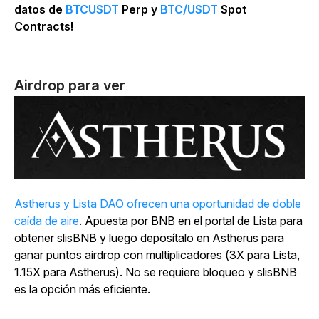
datos de
BTCUSDT
Perp y
BTC/USDT
Spot
Contracts!
Airdrop para ver
Astherus y Lista DAO ofrecen una oportunidad de doble
caída de aire
. Apuesta por BNB en el portal de Lista para
obtener slisBNB y luego deposítalo en Astherus para
ganar puntos airdrop con multiplicadores (3X para Lista,
1.15X para Astherus). No se requiere bloqueo y slisBNB
es la opción más eficiente.