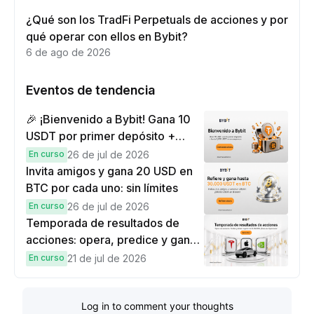
¿Qué son los TradFi Perpetuals de acciones y por
qué operar con ellos en Bybit?
6 de ago de 2026
Eventos de tendencia
🎉 ¡Bienvenido a Bybit! Gana 10
USDT por primer depósito +
hasta 9,999 USDT en
En curso
26 de jul de 2026
recompensas
Invita amigos y gana 20 USD en
BTC por cada uno: sin límites
En curso
26 de jul de 2026
Temporada de resultados de
acciones: opera, predice y gana
una Cybertruck.
En curso
21 de jul de 2026
Log in to comment your thoughts