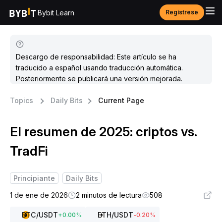
Bybit Learn
Regístrese
Descargo de responsabilidad: Este artículo se ha
traducido a español usando traducción automática.
Posteriormente se publicará una versión mejorada.
Topics
Daily Bits
Current Page
El resumen de 2025: criptos vs.
TradFi
Principiante
Daily Bits
1 de ene de 2026
2 minutos de lectura
508
BTC
/USDT
ETH
/USDT
+
0.00
%
-0.20
%