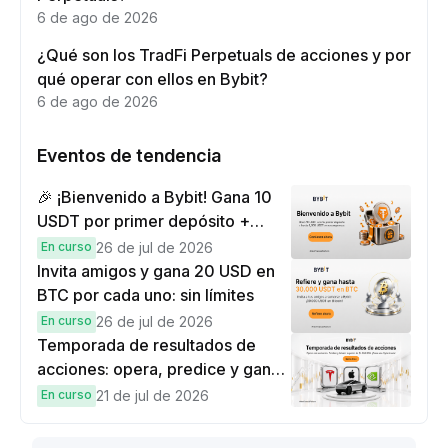
6 de ago de 2026
¿Qué son los TradFi Perpetuals de acciones y por
qué operar con ellos en Bybit?
6 de ago de 2026
Eventos de tendencia
🎉 ¡Bienvenido a Bybit! Gana 10
USDT por primer depósito +
hasta 9,999 USDT en
En curso
26 de jul de 2026
recompensas
Invita amigos y gana 20 USD en
BTC por cada uno: sin límites
En curso
26 de jul de 2026
Temporada de resultados de
acciones: opera, predice y gana
una Cybertruck.
En curso
21 de jul de 2026