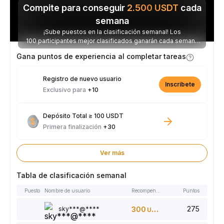
Compite para conseguir
2.500
USDT
cada
semana
¡Sube puestos en la clasificación semanal! Los
100 participantes mejor clasificados ganarán cada semana
parte de los 2.500 USDT disponibles.
Gana puntos de experiencia al completar tareas
Registro de nuevo usuario
Inscríbete
Exclusivo para
+10
Depósito Total ≥ 100 USDT
Primera finalización
+30
Ver más
Tabla de clasificación semanal
Puesto
Nombre de usuario
Recompensas
Puntos
275
sky***@****
300
USDT