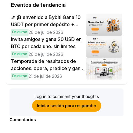
Eventos de tendencia
🎉 ¡Bienvenido a Bybit! Gana 10
USDT por primer depósito +
hasta 9,999 USDT en
En curso
26 de jul de 2026
recompensas
Invita amigos y gana 20 USD en
BTC por cada uno: sin límites
En curso
26 de jul de 2026
Temporada de resultados de
acciones: opera, predice y gana
una Cybertruck.
En curso
21 de jul de 2026
Log in to comment your thoughts
Iniciar sesión para responder
Comentarios