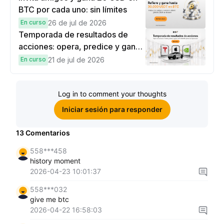
BTC por cada uno: sin límites
En curso
26 de jul de 2026
Temporada de resultados de
acciones: opera, predice y gana
una Cybertruck.
En curso
21 de jul de 2026
Log in to comment your thoughts
Iniciar sesión para responder
13
Comentarios
558***458
history moment
2026-04-23 10:01:37
558***032
give me btc
2026-04-22 16:58:03