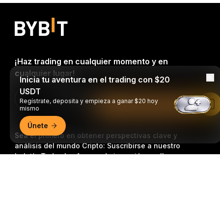
¡Haz trading en cualquier momento y en
cualquier lugar!
Inicia tu aventura en el trading con $20
USDT
Download Bybit App
Regístrate, deposita y empieza a ganar $20 hoy
Leer en la aplicación de Bybit
mismo
Únete
Sea el primero en obtener perspectivas clave y
análisis del mundo Cripto: Suscribirse a nuestro
boletín.
Todas las formas de inversión conllevan
riesgos, incluido el riesgo de perder la totalidad del
Resumen detallado
monto invertido. Es posible que dichas actividades no
resulten adecuadas para todos.
Suscripción