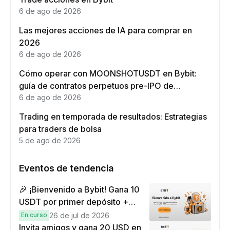
6 de ago de 2026
Las mejores acciones de IA para comprar en
2026
6 de ago de 2026
Cómo operar con MOONSHOTUSDT en Bybit:
guía de contratos perpetuos pre-IPO de
Moonshot AI
6 de ago de 2026
Trading en temporada de resultados: Estrategias
para traders de bolsa
5 de ago de 2026
Eventos de tendencia
🎉 ¡Bienvenido a Bybit! Gana 10
USDT por primer depósito +
hasta 9,999 USDT en
En curso
26 de jul de 2026
recompensas
Invita amigos y gana 20 USD en