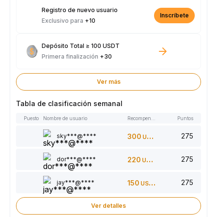
Registro de nuevo usuario
Inscríbete
Exclusivo para
+10
Depósito Total ≥ 100 USDT
Primera finalización
+30
Ver más
Tabla de clasificación semanal
Puesto
Nombre de usuario
Recompensas
Puntos
275
sky***@****
300
USDT
275
dor***@****
220
USDT
275
jay***@****
150
USDT
Ver detalles