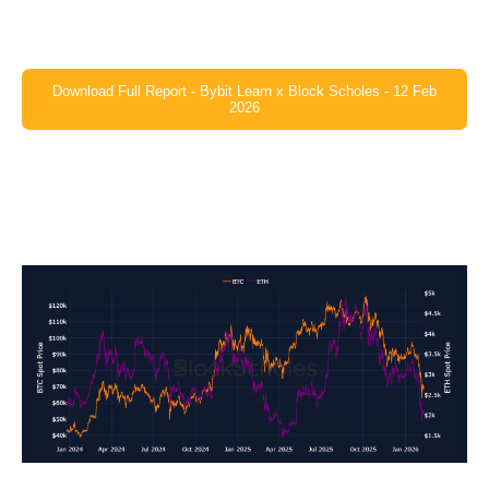
Download Full Report - Bybit Learn x Block Scholes - 12 Feb
2026