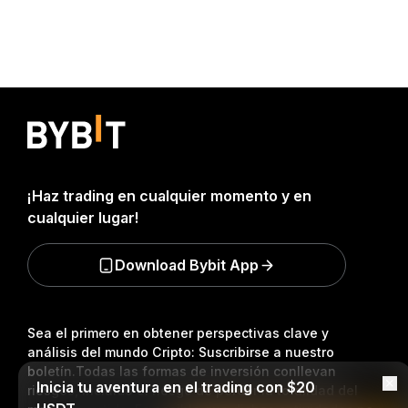
¡Haz trading en cualquier momento y en
cualquier lugar!
Download Bybit App
Sea el primero en obtener perspectivas clave y
análisis del mundo Cripto: Suscribirse a nuestro
boletín.
Todas las formas de inversión conllevan
Inicia tu aventura en el trading con $20
riesgos, incluido el riesgo de perder la totalidad del