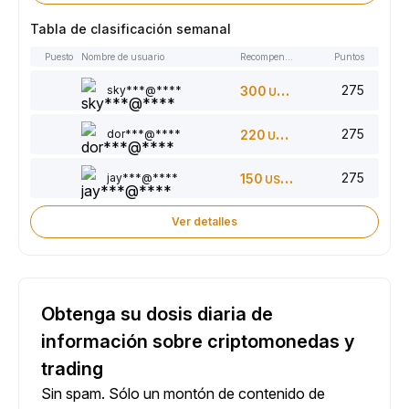
Tabla de clasificación semanal
Puesto
Nombre de usuario
Recompensas
Puntos
275
sky***@****
300
USDT
275
dor***@****
220
USDT
275
jay***@****
150
USDT
Ver detalles
Obtenga su dosis diaria de
información sobre criptomonedas y
trading
Sin spam. Sólo un montón de contenido de