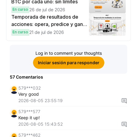
BTC por cada uno: sin límites
En curso
26 de jul de 2026
Temporada de resultados de
acciones: opera, predice y gana
una Cybertruck.
En curso
21 de jul de 2026
Log in to comment your thoughts
Iniciar sesión para responder
57
Comentarios
579***032
Very good
2026-08-05 23:55:19
579***577
Keep it up!
2026-08-05 15:43:52
579***462