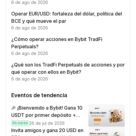
6 de ago de 2026
Operar EUR/USD: fortaleza del dólar, política del
BCE y qué mueve el par
6 de ago de 2026
¿Cómo operar acciones en Bybit TradFi
Perpetuals?
6 de ago de 2026
¿Qué son los TradFi Perpetuals de acciones y por
qué operar con ellos en Bybit?
6 de ago de 2026
Eventos de tendencia
🎉 ¡Bienvenido a Bybit! Gana 10
USDT por primer depósito +
hasta 9,999 USDT en
En curso
26 de jul de 2026
recompensas
Invita amigos y gana 20 USD en