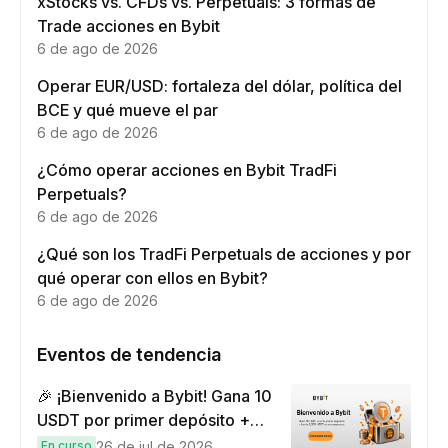
xStocks vs. CFDs vs. Perpetuals: 3 formas de
Trade acciones en Bybit
6 de ago de 2026
Operar EUR/USD: fortaleza del dólar, política del
BCE y qué mueve el par
6 de ago de 2026
¿Cómo operar acciones en Bybit TradFi
Perpetuals?
6 de ago de 2026
¿Qué son los TradFi Perpetuals de acciones y por
qué operar con ellos en Bybit?
6 de ago de 2026
Eventos de tendencia
🎉 ¡Bienvenido a Bybit! Gana 10
USDT por primer depósito +
hasta 9,999 USDT en
En curso
26 de jul de 2026