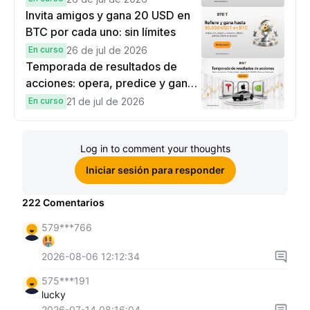
recompensas
Invita amigos y gana 20 USD en
BTC por cada uno: sin límites
En curso
26 de jul de 2026
Temporada de resultados de
acciones: opera, predice y gana
una Cybertruck.
En curso
21 de jul de 2026
Log in to comment your thoughts
Iniciar sesión para responder
222
Comentarios
579***766
2026-08-06 12:12:34
575***191
lucky
2026-07-14 08:16:04