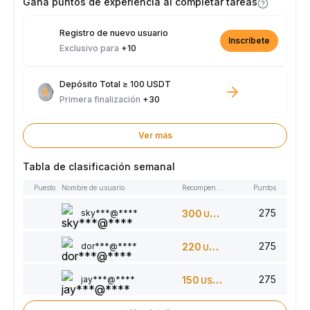
Gana puntos de experiencia al completar tareas
Registro de nuevo usuario
Inscríbete
Exclusivo para
+10
Depósito Total ≥ 100 USDT
Primera finalización
+30
Ver más
Tabla de clasificación semanal
Puesto
Nombre de usuario
Recompensas
Puntos
275
sky***@****
300
USDT
275
dor***@****
220
USDT
275
jay***@****
150
USDT