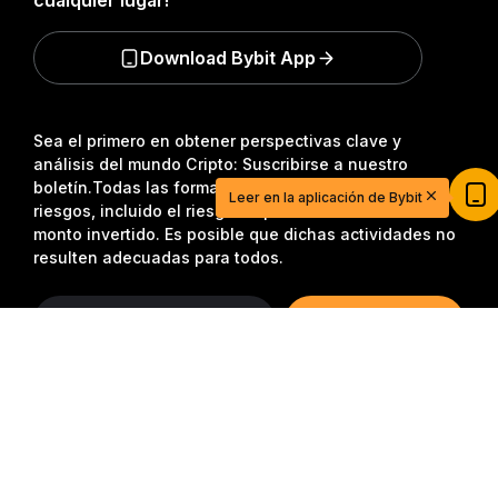
cualquier lugar!
Download Bybit App
Sea el primero en obtener perspectivas clave y
análisis del mundo Cripto: Suscribirse a nuestro
boletín.
Todas las formas de inversión conllevan
Leer en la aplicación de Bybit
riesgos, incluido el riesgo de perder la totalidad del
monto invertido. Es posible que dichas actividades no
resulten adecuadas para todos.
Suscripción
Resumen detallado
Inicia tu aventura en el trading con $20
Síganos
USDT
Regístrate, deposita y empieza a ganar $20 hoy
mismo
Únete