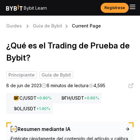
Bybit Learn
Regístrese
Guides
Guía de Bybit
Current Page
¿Qué es el Trading de Prueba de
Bybit?
Principiante
Guía de Bybit
8 de jun de 2023
6 minutos de lectura
4,595
BTC
/USDT
ETH
/USDT
+
0.90
%
+
0.60
%
SOL
/USDT
+
1.40
%
Resumen mediante IA
¡Entérate rápidamente del contenido del artículo y calibra