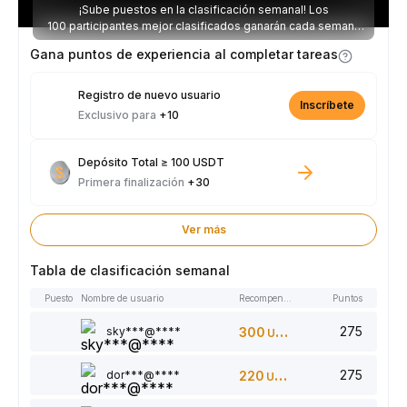
¡Sube puestos en la clasificación semanal! Los
100 participantes mejor clasificados ganarán cada semana
parte de los 2.500 USDT disponibles.
Gana puntos de experiencia al completar tareas
Registro de nuevo usuario
Inscríbete
Exclusivo para
+10
Depósito Total ≥ 100 USDT
Primera finalización
+30
Ver más
Tabla de clasificación semanal
Puesto
Nombre de usuario
Recompensas
Puntos
275
sky***@****
300
USDT
275
dor***@****
220
USDT