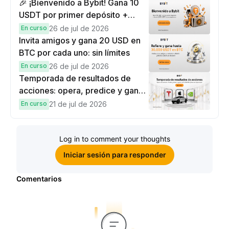
🎉 ¡Bienvenido a Bybit! Gana 10
USDT por primer depósito +
hasta 9,999 USDT en
En curso
26 de jul de 2026
recompensas
Invita amigos y gana 20 USD en
BTC por cada uno: sin límites
En curso
26 de jul de 2026
Temporada de resultados de
acciones: opera, predice y gana
una Cybertruck.
En curso
21 de jul de 2026
Log in to comment your thoughts
Iniciar sesión para responder
Comentarios