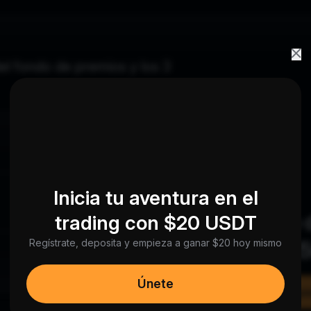
l fondo de premios y los 3
300 USDT
Inicia tu aventura en el
220 USDT
Fondo 
trading con $20 USDT
Regístrate, deposita y empieza a ganar $20 hoy mismo
2.
150 USDT
Únete
Empie