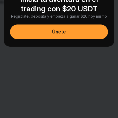
de proporcionar:
trading con $20 USDT
Regístrate, deposita y empieza a ganar $20 hoy mismo
Únete