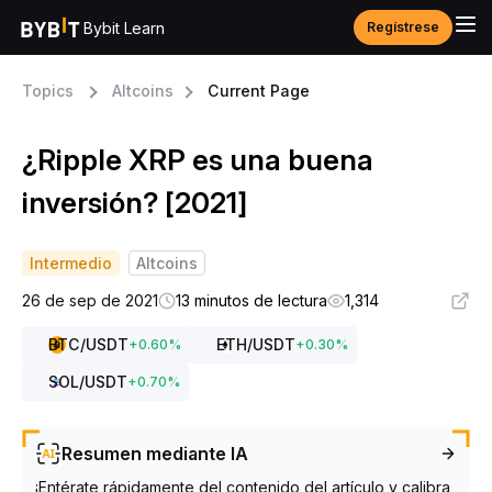
Bybit Learn
Regístrese
Topics
Altcoins
Current Page
¿Ripple XRP es una buena
inversión? [2021]
Intermedio
Altcoins
26 de sep de 2021
13 minutos de lectura
1,314
BTC
/USDT
ETH
/USDT
+
0.60
%
+
0.30
%
SOL
/USDT
+
0.70
%
Resumen mediante IA
¡Entérate rápidamente del contenido del artículo y calibra