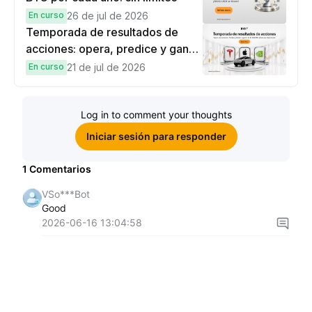
En curso
26 de jul de 2026
Temporada de resultados de
acciones: opera, predice y gana
una Cybertruck.
En curso
21 de jul de 2026
Log in to comment your thoughts
Iniciar sesión para responder
1
Comentarios
VSo***Bot
Good
2026-06-16 13:04:58