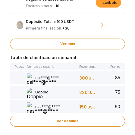
Inscríbete
Exclusivo para
+10
Depósito Total ≥ 100 USDT
Primera finalización
+30
Ver más
Tabla de clasificación semanal
Puesto
Nombre de usuario
Recompensas
Puntos
85
dai***@****
300
USDT
75
Doppio
220
USDT
60
nas***@****
150
USDT
Ver detalles