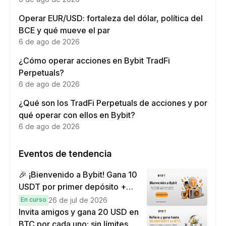
Operar EUR/USD: fortaleza del dólar, política del
BCE y qué mueve el par
6 de ago de 2026
¿Cómo operar acciones en Bybit TradFi
Perpetuals?
6 de ago de 2026
¿Qué son los TradFi Perpetuals de acciones y por
qué operar con ellos en Bybit?
6 de ago de 2026
Eventos de tendencia
🎉 ¡Bienvenido a Bybit! Gana 10
USDT por primer depósito +
hasta 9,999 USDT en
En curso
26 de jul de 2026
recompensas
Invita amigos y gana 20 USD en
BTC por cada uno: sin límites