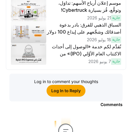
موسم إعلان أرباح الأسهم: تداوَل،
وتوقَّع، فُز بسيارة Cybertruck!
جارية
21 يوليو 2026
السباق الذهبي للفرق: بادر بدعوة
أصدقائك وشجِّعهم على إيداع 100 دولار
وتنفيذ عمليات تداوُل بقيمة 10 دولار
جارية
18 يوليو 2026
لكسَب مكافآت مُضاعَفة
نُقدِّم لكم خدمة «الوصول إلى أحداث
الاكتتاب العام الأوَّلي (IPO)» من
Bybit، بوابتك للوصول المبكر إلى فرص
جارية
7 يونيو 2026
الاكتتاب العام الأوَّلي العالمية
Log in to comment your thoughts
Log In to Reply
Comments