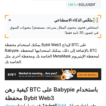
SOL
/USDT
1.80
%
+
ملخّص الذكاء الاصطناعي
استخلص فحوى محتوى المقال بسرعة، مستشعرًا معنويات السوق
في غضون 30 ثانية فقط!
يمكنك استخدام محفظة Bybit Web3 لإيداع BTC على
Babypie. بالإضافة إلى ذلك، يمكنك استخدامها كمحفظة BTC
الخاصة بك ومحفظة أخرى مثل MetaMask لمحفظة الإيثيريوم
الخاصة بك.
كيفية رهن BTC على Babypie باستخدام
محفظة Bybit Web3
وقم بإعداد حسابك.
محفظة Bybit
الخطوة 1
: قم بتنزيل امتداد