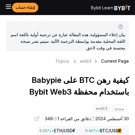
Bybit Learn
إنشاء حساب
بيان إخلاء المسؤولية: هذه المقالة عبارة عن ترجمة أولية باللغة اسم
اللغة المحلية مقدمة بواسطة الترجمة الآلية. سيتم نشر نسخة
محسنة في وقت لاحق.
Topics
web3
Current Pag
كيفية رهن BTC على Babypie
استخدام محفظة Bybit Web3
مبتدئ
web3
غسطس 2024
دقائق من القراءة 1
349
ETH
/USDT
BTC
/USDT
0.20
%
+
0.40
%
+