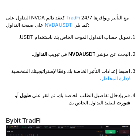
مع التأثير وتوافرها 24/7
TradFi
التداول على NVDA كعقد دائم
كما يلي:
NVDAUSDT
على صفحة التداول
مويل حساب التداول الموحد الخاص بك باستخدام USDT.
لبحث عن مؤشر
NVDAUSDT
في تبويب
التداول
.
ضبط إعدادات التأثير الخاصة بك وفقًا لإستراتيجيتك الشخصية
إدارة المخاطر
.
م بإدخال تفاصيل الطلب الخاصة بك، ثم انقر على
طويل
أو
ورت
لتنفيذ التداول الخاص بك.
Bybit TradFi