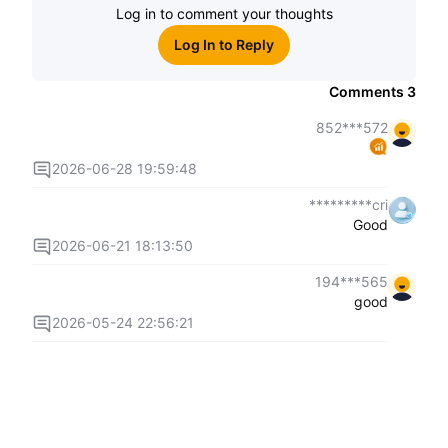
Log in to comment your thoughts
Log In to Reply
Comments
3
572***852
2026-06-28 19:59:48
cri*********
Good
2026-06-21 18:13:50
565***194
good
2026-05-24 22:56:21