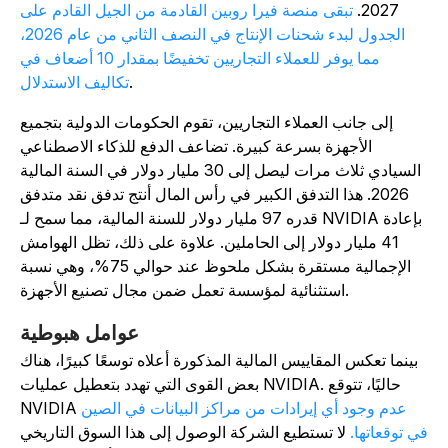
2027.
تبقى منصة فيرا روبين القادمة من الجيل القادم على
الجدول لبدء شحنات الإنتاج في النصف الثاني من عام 2026،
مما يوفر للعملاء التجاريين تخفيضًا بمقدار 10 أضعاف في
.
تكاليف الاستدلال
إلى جانب العملاء التجاريين، تقوم الحكومات الدولية بتجميع
الأجهزة بسرعة كبيرة. تضاعف الدفع للذكاء الاصطناعي
السيادي ثلاث مرات ليصل إلى 30 مليار دولار في السنة المالية
2026. هذا التدفق الكبير في رأس المال أنتج تدفق نقد متدفق
قدره 97 مليار دولار للسنة المالية، مما سمح لـ NVIDIA بإعادة
41 مليار دولار إلى الحاملين. علاوة على ذلك، تظل الهوامش
الإجمالية مستقرة بشكل ملحوظ عند حوالي 75%، وهي نسبة
استثنائية لمؤسسة تعمل ضمن مجال تصنيع الأجهزة.
عوامل هبوطية
بينما تعكس المقاييس المالية المذكورة أعلاه توسعًا كبيرًا، هناك
بعض القوى التي تهدد بتعطيل عمليات NVIDIA. حاليًا، تتوقع
عدم وجود أي إيرادات من مراكز البيانات في الصين
NVIDIA
ي توقعاتها.
لا تستطيع الشركة الوصول إلى هذا السوق التاريخي