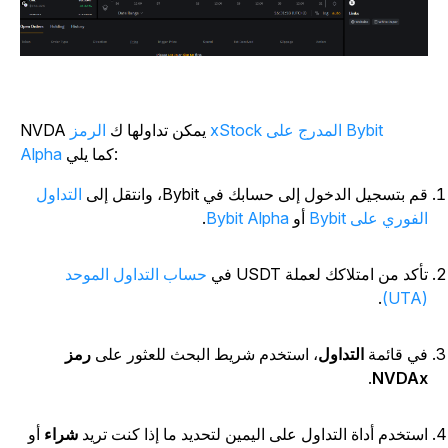
الرمز xStock المدرج
على Bybit
NVDA يمكن تداولها ك
كما يلي:
Alpha
م بتسجيل الدخول إلى حسابك في Bybit، وانتقل إلى
التداول
لفوري على Bybit
أو
Bybit Alpha
.
أكد من امتلاكك لعملة USDT في
حساب التداول الموحد
.
(
ي قائمة
التداول
، استخدم شريط البحث للعثور على
رمز
.
NVDA
ستخدم أداة التداول على اليمين لتحديد ما إذا كنت تريد
شراء
أو