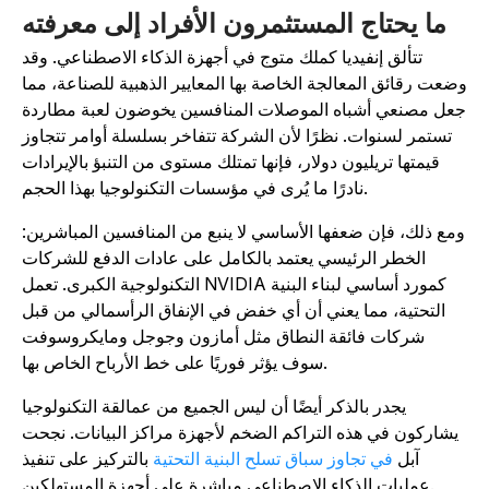
ما يحتاج المستثمرون الأفراد إلى معرفته
تتألق إنفيديا كملك متوج في أجهزة الذكاء الاصطناعي. وقد
ضعت رقائق المعالجة الخاصة بها المعايير الذهبية للصناعة، مما
عل مصنعي أشباه الموصلات المنافسين يخوضون لعبة مطاردة
تستمر لسنوات. نظرًا لأن الشركة تتفاخر بسلسلة أوامر تتجاوز
قيمتها تريليون دولار، فإنها تمتلك مستوى من التنبؤ بالإيرادات
نادرًا ما يُرى في مؤسسات التكنولوجيا بهذا الحجم.
مع ذلك، فإن ضعفها الأساسي لا ينبع من المنافسين المباشرين:
الخطر الرئيسي يعتمد بالكامل على عادات الدفع للشركات
التكنولوجية الكبرى. تعمل NVIDIA كمورد أساسي لبناء البنية
التحتية، مما يعني أن أي خفض في الإنفاق الرأسمالي من قبل
شركات فائقة النطاق مثل أمازون وجوجل ومايكروسوفت
سوف يؤثر فوريًا على خط الأرباح الخاص بها.
يجدر بالذكر أيضًا أن ليس الجميع من عمالقة التكنولوجيا
يشاركون في هذه التراكم الضخم لأجهزة مراكز البيانات. نجحت
آبل
في تجاوز سباق تسلح البنية التحتية
بالتركيز على تنفيذ
عمليات الذكاء الاصطناعي مباشرة على أجهزة المستهلكين.