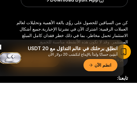
كن من السباقين للحصول على رؤًى بالغة الأهمية وتحليلات لعالم
العملات الرقمية: اشترك الآن في نشرتنا الإخبارية.
جميع أشكال
الاستثمار تحمل مخاطر، بما في ذلك خطر فقدان كامل المبلغ
المستثمر. وقد لا تكون هذه الأنشطة مناسبة للجميع.
انطلِق برحلتك في عالم التداوُل مع 20 USDT
اقرأ المقال في تطبيق Bybit
أنشِئ حسابًا وابدَأ بالإيداع لتكسَب 20 دولار الآن
اشترك
انضَم الآن
تابعنا:
ملخّص تفصيليّ
© 2018-2026 Bybit.com. جميع الحقوق محفوظة.