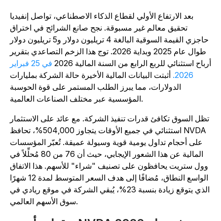
بعد الارتفاع الأولي لقطاع الذكاء الاصطناعي، تواصل إنفيديا
تحقيق معالم غير مسبوقة. نجح صانع الشرائح في اختراق
حاجزي القيمة السوقية البالغة 4 تريليون دولار و5 تريليون دولار
طوال عام 2025 وبداية 2026. توج هذا الزخم التصاعدي بتقرير
رباح استثنائي للربع الرابع من السنة المالية 2026
في 25 فبراير
2026.
أثبتت البيانات المالية الأخيرة حالة الشركة بمليارات
الدولارات، مما يبرز الطلب المستمر على قوة الحوسبة
المؤسسية عبر مختلف الصناعات العالمية.
تظل السوق تكافئ قدرات تنفيذ الشركة. مع عائد على الاستثمار
استثنائي في جميع الأوقات يتجاوز 504,000%، تحافظ NVDA
على أحجام تداول يومية قوية وسيولة عميقة. تُعبّر المؤسسات
المالية عن هذا الشعور الإيجابي، حيث أن 76 من 80 مُحلِّلاً في
وول ستريت يحافظون على تصنيف "شراء" للأسهم. هذا الاتفاق
الواسع النطاق، مُضافًا إلى هدف السعر المتوسط لمدة 12 شهرًا
الذي يتوقع زيادة بنسبة 23%، يُبقي الشركة في موقع ريادي في
سوق الأسهم العالمي.