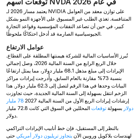
توقعات أسهم NVDA في عام 2026
يعتمد مسار 2026 لـ NVIDIA على توازن معقد من العوامل
المتنافسة. تغذي الطلب غير المسبوق على الأجهزة النمو بشكل
كبير، في حين أن تصاعد النفقات المؤسسية وقواعد التجارة
الجيوسياسية الصارمة قد أدخل احتكاكًا ملحوظًا.
عوامل الارتفاع
تُبرز الأساسيات المالية للشركة هيمنتها المطلقة على القطاع.
خلال الربع الرابع من السنة المالية 2026، وصل إجمالي
الإيرادات إلى مبلغ مذهل 68.1 مليار دولار، مما يمثل ارتفاعًا
بنسبة 73% مقارنة بالعام السابق. وأُدرجت إيرادات مراكز
البيانات وحدها في هذا الرقم لتصل إلى 62.3 مليار دولار. هذا
الزخم انتقل بسهولة إلى السنة المالية الجديدة، حيث تجاوزت
إرشادات إيرادات الربع الأول من السنة المالية 2027
78 مليار
ولار
بسهولة
توقعات
المحللين في السوق التي كانت 72.8 مليار
دولار.
بالنظر إلى المستقبل، فإن خط أنابيب الإيرادات التراكمي
لهندسات بلاكويل وروبين الآن
يتجاوز تريليون دولار أمريكي
حتى