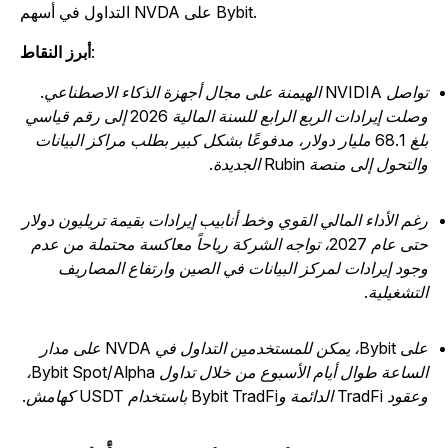
التداول في أسهم NVDA على Bybit.
:
أبرز النقاط
تواصل NVIDIA الهيمنة على مجال أجهزة الذكاء الاصطناعي.
وصلت إيرادات الربع الرابع للسنة المالية 2026 إلى رقم قياسي
بلغ 68.1 مليار دولار، مدفوعًا بشكل كبير بطلب مراكز البيانات
لتحول إلى منصة Rubin الجديدة.
غم الأداء المالي القوي وخط أنابيب إيرادات بقيمة تريليون دولار
حتى عام 2027، تواجه الشركة رياحاً معاكسة محتملة من عدم
جود إيرادات لمركز البيانات في الصين وارتفاع المصاريف
لتشغيلية.
على Bybit، يمكن للمستخدمين التداول في NVDA على مدار
الساعة طوال أيام الأسبوع من خلال تداول Bybit Spot/Alpha،
 TradFi الدائمة وBybit TradFi باستخدام USDT كهامش.