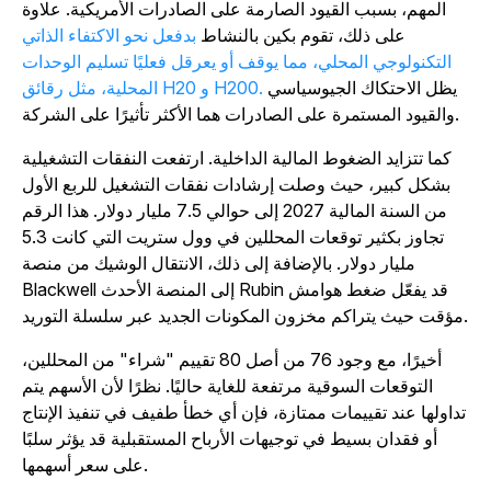
المهم، بسبب القيود الصارمة على الصادرات الأمريكية. علاوة
على ذلك، تقوم بكين بالنشاط
بدفعل نحو الاكتفاء الذاتي
التكنولوجي المحلي، مما يوقف أو يعرقل فعليًا تسليم الوحدات
يظل الاحتكاك الجيوسياسي
المحلية، مثل رقائق H20 و H200.
والقيود المستمرة على الصادرات هما الأكثر تأثيرًا على الشركة.
كما تتزايد الضغوط المالية الداخلية. ارتفعت النفقات التشغيلية
بشكل كبير، حيث وصلت إرشادات نفقات التشغيل للربع الأول
من السنة المالية 2027 إلى حوالي 7.5 مليار دولار. هذا الرقم
تجاوز بكثير توقعات المحللين في وول ستريت التي كانت 5.3
مليار دولار. بالإضافة إلى ذلك، الانتقال الوشيك من منصة
Blackwell إلى المنصة الأحدث Rubin قد يفعّل ضغط هوامش
سلسلة التوريد.
أخيرًا، مع وجود 76 من أصل 80 تقييم "شراء" من المحللين،
التوقعات السوقية مرتفعة للغاية حاليًا. نظرًا لأن الأسهم يتم
داولها عند تقييمات ممتازة، فإن أي خطأ طفيف في تنفيذ الإنتاج
أو فقدان بسيط في توجيهات الأرباح المستقبلية قد يؤثر سلبًا
على سعر أسهمها.