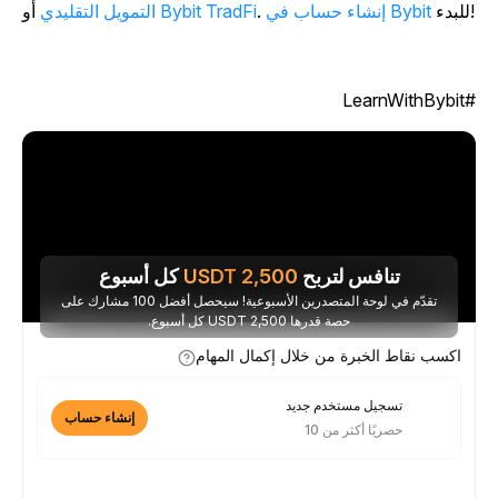
!
إنشاء حساب في Bybit
.
Bybit TradFi
التمويل التقليدي
أو
#LearnWit
تنافس لتربح
2,500
USDT
كل أسبوع
تقدّم في لوحة المتصدرين الأسبوعية! سيحصل أفضل 100 مشارك على
حصة قدرها 2,500 USDT كل أسبوع.
اكسب نقاط الخبرة من خلال إكمال المهام
تسجيل مستخدم جديد
إنشاء حساب
حصريًا أكثر من 10