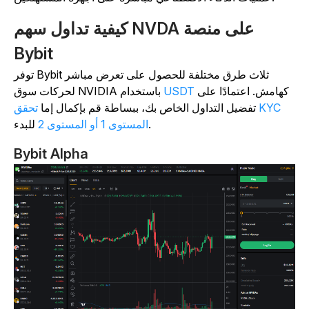
كيفية تداول سهم NVDA على منصة
Bybit
توفر Bybit ثلاث طرق مختلفة للحصول على تعرض مباشر
كهامش. اعتمادًا على
USDT
لحركات سوق NVIDIA باستخدام
تفضيل التداول الخاص بك، ببساطة قم بإكمال إما
تحقق KYC
للبدء.
المستوى 1 أو المستوى 2
Bybit Alpha