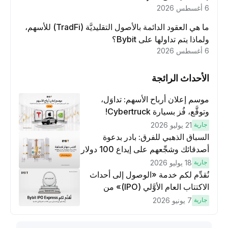
6 أغسطس 2026
ما هي العقود الدائمة بالأصول التقليديَّة (TradFi) للأسهم،
ولماذا يتم تداولها على Bybit؟
6 أغسطس 2026
الأحداث الرائجة
موسم إعلان أرباح الأسهم: تداوَل،
وتوقَّع، فُز بسيارة Cybertruck!
جارية
21 يوليو 2026
السباق الذهبي للفرق: بادر بدعوة
أصدقائك وشجِّعهم على إيداع 100 دولار
وتنفيذ عمليات تداوُل بقيمة 10 دولار
جارية
18 يوليو 2026
لكسَب مكافآت مُضاعَفة
نُقدِّم لكم خدمة «الوصول إلى أحداث
الاكتتاب العام الأوَّلي (IPO)» من
Bybit، بوابتك للوصول المبكر إلى فرص
جارية
7 يونيو 2026
الاكتتاب العام الأوَّلي العالمية