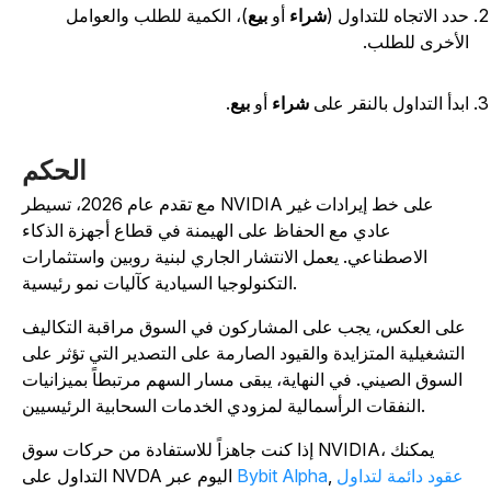
دد الاتجاه للتداول (
شراء
أو
بيع
)، الكمية للطلب والعوامل
لأخرى للطلب.
بدأ التداول بالنقر على
شراء
أو
بيع
.
الحكم
مع تقدم عام 2026، تسيطر NVIDIA على خط إيرادات غير
عادي مع الحفاظ على الهيمنة في قطاع أجهزة الذكاء
الاصطناعي. يعمل الانتشار الجاري لبنية روبين واستثمارات
التكنولوجيا السيادية كآليات نمو رئيسية.
لى العكس، يجب على المشاركون في السوق مراقبة التكاليف
التشغيلية المتزايدة والقيود الصارمة على التصدير التي تؤثر على
السوق الصيني. في النهاية، يبقى مسار السهم مرتبطاً بميزانيات
النفقات الرأسمالية لمزودي الخدمات السحابية الرئيسيين.
إذا كنت جاهزاً للاستفادة من حركات سوق NVIDIA، يمكنك
عقود دائمة لتداول
,
Bybit Alpha
التداول على NVDA اليوم عبر