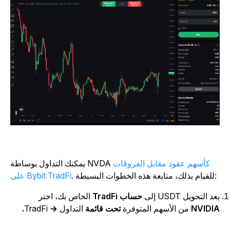
كأسهم عقود مقابل الفروقات
يمكنك التداول بوساطة NVDA
. للقيام بذلك، متابعة هذه الخطوات البسيطة:
على Bybit TradFi
د التحويل USDT إلى
حساب TradFi
الخاص بك، اختر
NVIDI
من الأسهم المتوفرة
تحت قائمة
التداول
→
TradFi
.