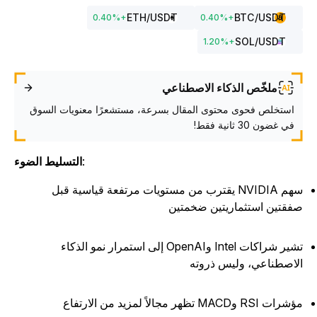
ETH
/USDT
BTC
/USDT
0.40
%
+
0.40
%
+
SOL
/USDT
1.20
%
+
ملخّص الذكاء الاصطناعي
استخلص فحوى محتوى المقال بسرعة، مستشعرًا معنويات السوق
في غضون 30 ثانية فقط!
:
التسليط الضوء
سهم NVIDIA يقترب من مستويات مرتفعة قياسية قبل
فقتين استثماريتين ضخمتين
تشير شراكات Intel وOpenAI إلى استمرار نمو الذكاء
لاصطناعي، وليس ذروته
رات RSI وMACD تظهر مجالاً لمزيد من الارتفاع