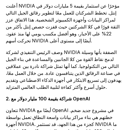
أعلنت NVIDIA مؤخرًا عن استثمار بقيمة 5 مليارات دولار في
إنتل. تخطط الشركتان للعمل معًا لتطوير رقائق الجيل التالي
لمراكز البيانات وأجهزة الكمبيوتر الشخصية. هذا الاتفاق عزز
الثقة فورًا في كلا الشركتين حيث قفزت حصص إنتل بأكثر من
22% على الأخبار، وهو أفضل مكسب يومي لها منذ عقود.
تحركت أسهم NVIDIA أيضًا إلى مستوى أعلى.
وصف الرئيس التنفيذي لشركة NVIDIA الصفقة بأنها وسيلة
لدمج نقاط القوة من كلا الجانبين والمساعدة في بناء الجيل
التالي من التكنولوجيا. كما أنها تمثل شراكة نادرة بين عملاقين
في صناعة الرقائق الذين يتنافسون عادة. من خلال العمل معًا،
يهدفون إلى تسريع الابتكار في أجهزة الذكاء الاصطناعي وتقديم
حلول أسرع وأكثر كفاءة لتلبية الطلب العالمي المتزايد.
2. شراكة بقيمة 100 مليار دولار مع OpenAI
تتعاون NVIDIA أيضًا مع OpenAI في مشروع جديد ضخم.
خطتهم هي بناء مراكز بيانات واسعة النطاق تعمل بواسطة
أجهزة NVIDIA. كجزء من هذا الجهد، قد تستثمر NVIDIA ما