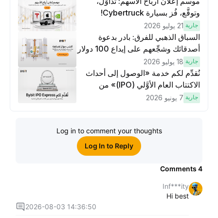
موسم إعلان أرباح الأسهم: تداوَل،
وتوقَّع، فُز بسيارة Cybertruck!
جارية
21 يوليو 2026
السباق الذهبي للفرق: بادر بدعوة
أصدقائك وشجِّعهم على إيداع 100 دولار
وتنفيذ عمليات تداوُل بقيمة 10 دولار
جارية
18 يوليو 2026
لكسَب مكافآت مُضاعَفة
نُقدِّم لكم خدمة «الوصول إلى أحداث
الاكتتاب العام الأوَّلي (IPO)» من
Bybit، بوابتك للوصول المبكر إلى فرص
جارية
7 يونيو 2026
الاكتتاب العام الأوَّلي العالمية
Log in to comment your thoughts
Log In to Reply
Comments
4
Inf***ity
Hi best
2026-08-03 14:36:50