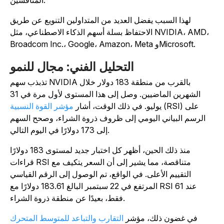
المنافسين.
لهذا السبب يفضل العديد من المتداولين التنويع عن طريق
الاحتفاظ بسلة أسهم الذكاء الاصطناعي، مثل NVIDIA، AMD،
Broadcom Inc.، Google، Amazon، Meta وMicrosoft.
التحليل الفني: مجال للنمو
تذبذب سهم NVIDIA بالقرب من منطقة 183 دولار خلال
الشهرين الماضيين. وصل إلى هذا المستوى لأول مرة في 31
(RSI) على
يوليو. في ذلك الوقت، أشار
مؤشر القوة النسبية
الرسم البياني اليومي إلى ظروف ذروة الشراء، وصحح السهم
إلى 173 دولارًا في اليوم التالي.
منذ ذلك الحين، أظهر كل اختبار جديد لمستوى 183 دولارًا
قراءات RSI متناقصة، مما يشير إلى أن السعر يتكيف مع
التقييم الأعلى. في الواقع، تم الوصول إلى الرقم القياسي
المرتفع في 22 سبتمبر البالغ 183.61 دولارًا مع RSI عند 61
فقط، بعيدًا عن منطقة ذروة الشراء.
في غضون ذلك، مؤشر
التقارب والتباعد للمتوسط المتحرك