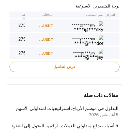
لوحة المتصدرين الأسبوعية
المركز
اسم المستخدم
المكافآت
عدد
النقاط
275
300
sky***@****
USDT
275
220
dor***@****
USDT
275
150
jay***@****
USDT
عرض التفاصيل
مقالات ذات صلة
التداول في موسم الأرباح: استراتيجيات لمتداولي الأسهم
5 أغسطس 2026
5 أسباب تدفع متداولي العملات الرقمية للتحول إلى العقود