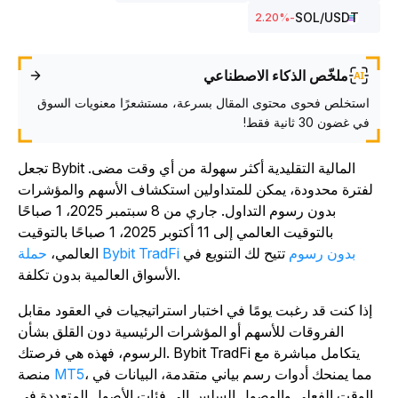
SOL
/USDT
%
-2.20
ملخّص الذكاء الاصطناعي
استخلص فحوى محتوى المقال بسرعة، مستشعرًا معنويات السوق
في غضون 30 ثانية فقط!
تجعل Bybit المالية التقليدية أكثر سهولة من أي وقت مضى.
لفترة محدودة، يمكن للمتداولين استكشاف الأسهم والمؤشرات
بدون رسوم التداول. جاري من 8 سبتمبر 2025، 1 صباحًا
بالتوقيت العالمي إلى 11 أكتوبر 2025، 1 صباحًا بالتوقيت
حملة Bybit TradFi بدون رسوم
تتيح لك التنويع في
العالمي،
الأسواق العالمية بدون تكلفة.
إذا كنت قد رغبت يومًا في اختبار استراتيجيات في العقود مقابل
الفروقات للأسهم أو المؤشرات الرئيسية دون القلق بشأن
الرسوم، فهذه هي فرصتك. Bybit TradFi يتكامل مباشرة مع
، مما يمنحك أدوات رسم بياني متقدمة، البيانات في
MT5
منصة
الوقت الفعلي والوصول السلس إلى فئات الأصول المتعددة في