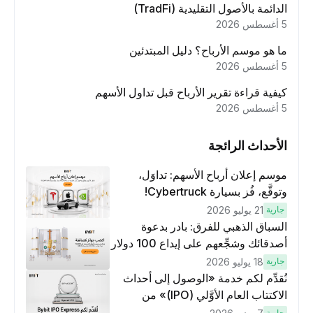
الدائمة بالأصول التقليدية (TradFi)
5 أغسطس 2026
ما هو موسم الأرباح؟ دليل المبتدئين
5 أغسطس 2026
كيفية قراءة تقرير الأرباح قبل تداول الأسهم
5 أغسطس 2026
الأحداث الرائجة
موسم إعلان أرباح الأسهم: تداوَل،
وتوقَّع، فُز بسيارة Cybertruck!
جارية
21 يوليو 2026
السباق الذهبي للفرق: بادر بدعوة
أصدقائك وشجِّعهم على إيداع 100 دولار
وتنفيذ عمليات تداوُل بقيمة 10 دولار
جارية
18 يوليو 2026
لكسَب مكافآت مُضاعَفة
نُقدِّم لكم خدمة «الوصول إلى أحداث
الاكتتاب العام الأوَّلي (IPO)» من
Bybit، بوابتك للوصول المبكر إلى فرص
جارية