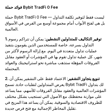
فوائد حملة Bybit TradFi 0 Fee
حملة Bybit TradFi 0 Fee ليست فقط لتوفير تكلفة التداول —
بل هي لفتح الأبواب أمام مجموعة أوسع من الفرص في الأسواق
العالمية.
1. توفير التكاليف للمتداولين النشطين
: يمكن أن تتراكم رسوم
التداول بسرعة، خاصة للمستخدمين الذين يقومون بتنفيذ
عمليات تداول متعددة في اليوم. مع إزالة الرسوم لأكثر من
شهر، كل عملية تداول تقوم بها في المؤشرات أو العقود مقابل
الفروقات المؤهلة ستذهب مباشرة نحو استراتيجيتك والعوائد
المحتملة.
2. تنويع يتجاوز التشفير
: الاعتماد فقط على التشفير يمكن أن
يعرض المتداولين لتقلبات حادة. تسمح Bybit TradFi لك بتداول
لمؤشرات العالمية والعقود مقابل الفروقات للأسهم، مما يساعد
على موازنة محفظتك مع الأصول التي تستجيب بشكل مختلف
للظروف الاقتصادية والسوقية. يمكن أن يساعد هذا المزيج في
تقليل المخاطر الإجمالية مع فتح فرص جديدة.