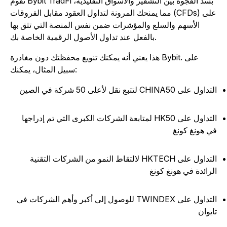
تقوم Bybit TradFi بسد الفجوة بين التشفير والأسواق التقليدية،
مما يمنحك المرونة لتداول العقود مقابل الفروقات (CFDs) على
الأسهم والسلع والمؤشرات ضمن نفس المنصة التي تثق بها
بالفعل عند تداول الأصول الرقمية الخاصة بك.
هذا يعني أنه يمكنك تنويع محفظتك دون مغادرة Bybit. على
سبيل المثال، يمكنك:
داول على CHINA50 لتتبع نقل لأعلى 50 شركة في الصين
التداول على HK50 لمتابعة الشركات الكبرى التي تم إدراجها
ي هونغ كونغ
التداول على HKTECH لالتقاط النمو من الشركات التقنية
لرائدة في هونغ كونغ
التداول على TWINDEX للوصول إلى أكبر وأهم الشركات في
ايوان