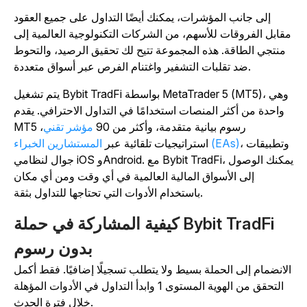
إلى جانب المؤشرات، يمكنك أيضًا التداول على جميع العقود
قابل الفروقات للأسهم، من الشركات التكنولوجية العالمية إلى
منتجي الطاقة. هذه المجموعة تتيح لك تحقيق الرصيد، والتحوط
ضد تقلبات التشفير واغتنام الفرص عبر أسواق متعددة.
يتم تشغيل Bybit TradFi بواسطة MetaTrader 5 (MT5)، وهي
واحدة من أكثر المنصات استخدامًا في التداول الاحترافي. يقدم
MT5 رسوم بيانية متقدمة، وأكثر من 90
مؤشر تقني
،
، وتطبيقات
المستشارين الخبراء (EAs)
استراتيجيات تلقائية عبر
جوال لنظامي iOS وAndroid. مع Bybit TradFi، يمكنك الوصول
إلى الأسواق المالية العالمية في أي وقت ومن أي مكان
باستخدام الأدوات التي تحتاجها للتداول بثقة.
كيفية المشاركة في حملة Bybit TradFi
بدون رسوم
لانضمام إلى الحملة بسيط ولا يتطلب تسجيلًا إضافيًا. فقط أكمل
التحقق من الهوية المستوى 1 وابدأ التداول في الأدوات المؤهلة
خلال فترة الحدث.