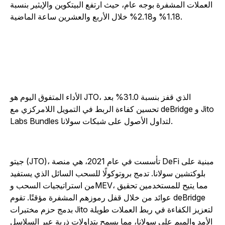
العملات المشفرة بوجه عام، حيث ارتفع البيتكوين والإيثير بنسبة
1.18% و2.18% خلال الأربع والعشرين ساعة الماضية.
الأداء المتفوق اليوم هو JTO، الذي قفز بنسبة 31.0% بعد
تحسين كفاءة الربط في التمويل اللامركزي مع deBridge و Jito
Labs Bundles لتداول الأصول على شبكات سولانا.
جيتو (JTO)، تأسست في عام 2021، هي منصة DeFi مبنية على
بلوكتشين سولانا. تدمج بروتوكولًا للسحب السائل الذي يستفيد
من استراتيجيات السحب وMEV، مما يتيح للمستخدمين تحقيق
عوائد من خلال قفل رموزهم المشفرة مؤقتًا. تقوم deBridge
بدمج حزم مختبرات Jito لتعزيز الكفاءة في ربط العملات طويلة
الأمد والميم على سولانا، مما يسمح بتداولات ذرية عبر السلاسل