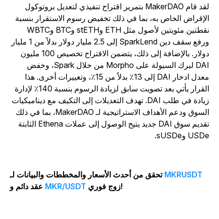
لقد قام MakerDAO بتمرير اقتراح تنفيذي لتعديل بروتوكول
لإقراض الخاص به، بما في ذلك تخفيض رسوم الاستقرار بنسبة
نقطتين مئويتين لأصول مثل ETH وstETH وBTC وWBTC
ورفع سقف دين SparkLend إلى 2.5 مليار دولار بدلاً من 1 مليار
دولار. بالإضافة إلى ذلك، يتضمن الاقتراح تخصيص 100 مليون
DAI لبرك السيولة على Morpho من خلال Spark، وخفض
معدل ادخار DAI إلى 13٪ بدلاً من 15٪، وتغييرات أخرى. هذا
القرار يأتي بعد تصويت سابق لزيادة الرسوم بنسبة 140٪ لإدارة
زيادة في طلب DAI. تهدف التعديلات إلى التكيف مع ديناميكيات
السوق ودعم الأهداف الاستراتيجية لـ MakerDAO، بما في ذلك
تقديم سوق DAI جديد يتيح الوصول إلى عملات Ethena الثابتة
US وsUSDe.
MKRUSDT
تحقق من أحدث الأسعار والمخططات والبيانات لـ
زوج فوري!
MKR/USDT
عقد دائم و