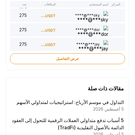
المركز
اسم المستخدم
المكافآت
عدد
النقاط
275
300
sky***@****
USDT
275
220
dor***@****
USDT
275
150
jay***@****
USDT
عرض التفاصيل
مقالات ذات صلة
التداول في موسم الأرباح: استراتيجيات لمتداولي الأسهم
5 أغسطس 2026
5 أسباب تدفع متداولي العملات الرقمية للتحول إلى العقود
الدائمة بالأصول التقليدية (TradFi)
5 أغسطس 2026