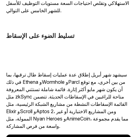
الاستهلاكي وتقلص احتياجات السعة مستويات التوظيف للأسفل
للشهر الخامس على التوالي.
تسليط الضوء على الإسقاط
سيشهد شهر أبريل إطلاق عدة عمليات إسقاط طال ترقبها، بما
في ذلك Ethena وWormhole وParcl من بين أخرى، مع توقع
أن يكون شهر مايو أكثر إثارة. قائمة شاملة تستثني المعروفة
مثل zkSync متاحة للراغبين في الإسقاطات الحديثة. تتضمن
القائمة الإسقاطات النشطة من مشاريع الشبكة الرئيسية، مثل
Elixir وScroll وAptos 2، ومن المشاريع الاختبارية أو غير
الممولة، مثل Nyan Heroes وAnimeCoin، مما يقدم مجموعة
واسعة من فرص المشاركة.