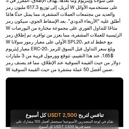
على سولانا وإيثريوم وما بعدها. يهدف الإطلاق، المقرر في 3
أبريل، إلى توزيع 617.3 مليون رمز W على مستخدميه الأوائل
والعديد من مجتمعات العملات المشفرة، مما يمثل حدثًا هامًا
أطلق عليه "الأربعاء الدودي". بعد الإسقاط الجوي، سيكون رمز
W متاحًا للتداول الفوري على مجموعة مختارة من البورصات
الرئيسية للعملات المشفرة، مما يعزز من توافره. تم إطلاق رمز
W الأولي على معيار رموز سولانا SPL20، مع خطط لدعم
معيار إيثريوم ERC-20، وبلغ سعر التداول قبل السوق للرمز
$1.65. عند هذا التقييم، تتوقع وورمول قريبة من 3 مليارات
دولار من حيث القيمة السوقية عند الإطلاق، مما قد يصنف رمز
W ضمن أفضل 50 عملة مشفرة من حيث القيمة السوقية.
تنافس لتربح
2,500
USDT
كل أسبوع
تقدّم في لوحة المتصدرين الأسبوعية! سيحصل أفضل 100 مشارك على
حصة قدرها 2,500 USDT كل أسبوع.