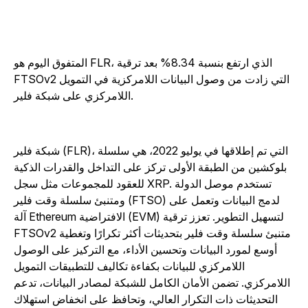
المتفوق اليوم هو FLR، الذي ارتفع بنسبة 8.34% بعد ترقية
FTSOv2 التي زادت من وصول البيانات اللامركزية في التمويل
اللامركزي على شبكة فلير.
شبكة فلير (FLR)، التي تم إطلاقها في يوليو 2022، هي سلسلة
بلوكشين من الطبقة الأولى تركز على التداخل والقدرات الذكية
للعقود للمجموعات مثل سجل XRP. تستخدم موصل الدولة
ومتنبئ سلسلة وقت فلير (FTSO) لدمج البيانات وتعمل على
آلة Ethereum الافتراضية (EVM) لتسهيل التطوير. تعزز ترقية
FTSOv2 متنبئ سلسلة وقت فلير بتحديثات أكثر تكرارًا وتغطية
أوسع لمورد البيانات وتحسين الأداء، مع التركيز على الوصول
اللامركزي للبيانات بكفاءة تكاليف للتطبيقات التمويل
اللامركزي. تضمن الأمان الكامل للشبكة لمصادر البيانات، تدعم
التحديثات ذات التكرار العالي، وتحافظ على انخفاض استهلاك