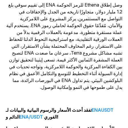
وصل إطلاق Ethena للرمز الحوكمة ENA إلى تقييم سوقي بلغ
1.2 مليار دولار، متجاوزًا تاريخه من الجدل والإخفاقات في
لتواصل مع المستثمرين. يركز المشروع على اللامركزية
والأمان، مُقدِّمًا حقوق الحوكمة لحاملي رموز ENA. يستخدم آلية
ملة مستقرة متطورة، مدعومة بالعملات الرقمية بدلاً من
لعملات الورقية التقليدية، مع استراتيجية التحوط الدلتا للحفاظ
لى الاستقرار. رغم المخاوف المحتملة بشأن الاستقرار، التي
تشبه مشاكل مشروع Terra، سرعان ما صعدت ENA لتصبح
لعملة المشفرة الثمانين الأكثر قيمة. تسعى إيثينا لتحقيق توازن
ين الكفاءة المركزية والحوكمة اللامركزية، وتواجه تحديات في
دارة السيولة أثناء التخطيط للتوسع والتكامل الأعمق في نظام
البلوكشين البيئي. يتم تداول ENA في البورصات الرائدة، مما
دل على طموحها في النمو وإمكانية الوصول.
ENAUSDT
تفقد أحدث الأسعار والرسوم البيانية والبيانات لـ
الفوري!
ENA/USDT
الدائم و