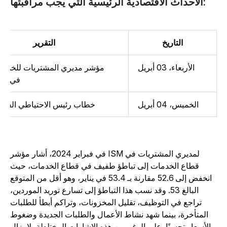
الأحداث الاقتصادية الرئيسية التي يجب مراقبتها:
التاريخ
التقرير
الأربعاء، 03 أبريل
مؤشر مديري المشتريات للخدمات لل
ISM في مارس
الخميس، 04 أبريل
خطاب رئيس الاحتياطي الفيدرالي باول
في فبراير 2024، أشار مؤشر ISM لمديري المشتريات في
قطاع الخدمات إلى تباطؤ طفيف في قطاع الخدمات، حيث
انخفض إلى 52.6 مقارنة بـ 53.4 في يناير، وهو أقل من المتوقع
البالغ 53. وقد نسب هذا التباطؤ إلى تسارع توريد الموردين،
تراجع في التوظيف، تقليل المخزونات، وتراكم أبطأ للطلبات
المتأخرة، بينما شهد نشاط الأعمال والطلبات الجديدة وضغوط
الأسعار تحسنًا. على الرغم من هذه الإشارات المختلطة، لا يزال