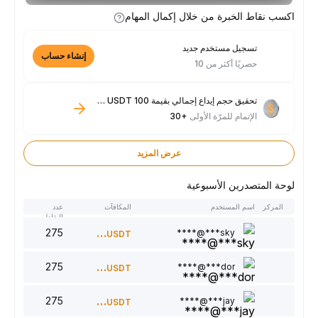
اكسب نقاط الخبرة من خلال إكمال المهام
تسجيل مستخدم جديد
إنشاء حساب
حصريًا أكثر من 10
تحقيق حجم إيداع إجمالي بقيمة 100 USDT فأكثر
الإتمام للمرّة الأولى
+30
عرض المزيد
لوحة المتصدرين الأسبوعية
المركز
اسم المستخدم
المكافآت
عدد
النقاط
275
300
sky***@****
USDT
275
220
dor***@****
USDT
275
150
jay***@****
USDT