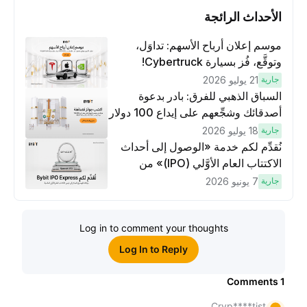
الأحداث الرائجة
موسم إعلان أرباح الأسهم: تداوَل،
وتوقَّع، فُز بسيارة Cybertruck!
جارية
21 يوليو 2026
السباق الذهبي للفرق: بادر بدعوة
أصدقائك وشجِّعهم على إيداع 100 دولار
وتنفيذ عمليات تداوُل بقيمة 10 دولار
جارية
18 يوليو 2026
لكسَب مكافآت مُضاعَفة
نُقدِّم لكم خدمة «الوصول إلى أحداث
الاكتتاب العام الأوَّلي (IPO)» من
Bybit، بوابتك للوصول المبكر إلى فرص
جارية
7 يونيو 2026
الاكتتاب العام الأوَّلي العالمية
Log in to comment your thoughts
Log In to Reply
Comments
1
Cryp****tist