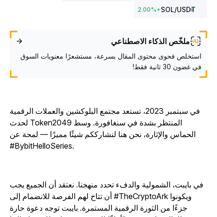
SOL
/USDT
2.00
%
+
ملخّص الذكاء الاصطناعي
استخلص فحوى محتوى المقال بسرعة، مستشعرًا معنويات السوق
في غضون 30 ثانية فقط!
في سبتمبر 2023، تستعد مجتمع البلوكشين والعملات الرقمية
لحدث Token2049 المنتظر بشدة في سنغافورة. وسط
الحماس والإثارة، نحن هنا لنشارككم شيئًا مميزًا — لمحة عن
#BybitHelloSeries.
في بايبت، الشمولية والدفء تحدد منهجنا. نعتقد أن الجميع يجب
أن تتاح لهم الفرصة للانضمام إلى #TheCryptoArk ويكونوا
جزءًا من الثورة الرقمية المستمرة. بايبت توجه دعوة حارة