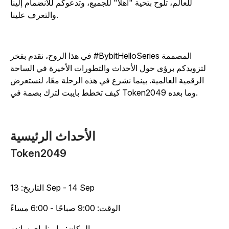
للعالم، تلوح بتحية "أهلاً" للجميع، وتدعوكم للانضمام إلينا
والتعرف علينا.
في هذا الروح، نقدم بفخر #BybitHelloSeries المصممة
لتزويدكم برؤى حول الأحداث والتطورات الأخيرة في الساحة
الرقمية العالمية. بينما نشرع في هذه الرحلة معًا، لنستعرض
كيف تخطط بايبت لترك بصمة في Token2049 وما بعده.
الأحداث الرئيسية
Token2049
التاريخ: 13 Sep - 14 Sep
الوقت: 9:00 صباحًا - 6:00 مساءً
المكان: مارينا باي ساندز