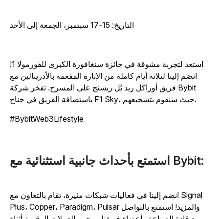
التاريخ: 15-17 سبتمبر، الجمعة إلى الأحد
استعد لتجربة مشوقة في جائزة سنغافورة الكبرى للفورمولا 1!
انضم إلينا لثلاثة أيام كاملة من الإثارة المفعمة بالأدرينالين مع
فريق أوراكل ريد بُل ريسنج على المسرح. تفخر شركة Bybit
باستضافة الفريق في جناح F1 Sky، حيث سنقوم بتشجيعهم.
#BybitWeb3Lifestyle
استمتع بأحداث جانبية استثنائية مع Bybit:
انضم إلينا في فعاليات شبكات مثيرة، تقام بالتعاون مع Signal
Plus، Copper، Paradigm، Pulsar والمزيد! استمتع بالتواصل
مع قادة الصناعة وأعضاء فريقنا ومحبي العملات الرقمية أثناء