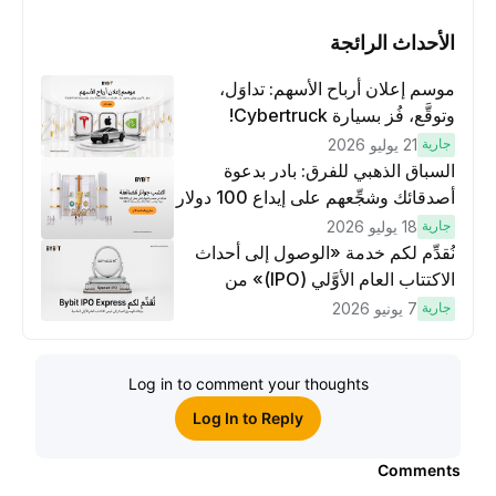
الأحداث الرائجة
موسم إعلان أرباح الأسهم: تداوَل،
وتوقَّع، فُز بسيارة Cybertruck!
جارية
21 يوليو 2026
السباق الذهبي للفرق: بادر بدعوة
أصدقائك وشجِّعهم على إيداع 100 دولار
وتنفيذ عمليات تداوُل بقيمة 10 دولار
جارية
18 يوليو 2026
لكسَب مكافآت مُضاعَفة
نُقدِّم لكم خدمة «الوصول إلى أحداث
الاكتتاب العام الأوَّلي (IPO)» من
Bybit، بوابتك للوصول المبكر إلى فرص
جارية
7 يونيو 2026
الاكتتاب العام الأوَّلي العالمية
Log in to comment your thoughts
Log In to Reply
Comments