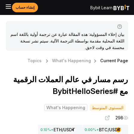
Bybit Learn
إنشاء حساب
بيان إخلاء المسؤولية: هذه المقالة عبارة عن ترجمة أولية باللغة اسم
اللغة المحلية مقدمة بواسطة الترجمة الآلية. سيتم نشر نسخة
محسنة في وقت لاحق.
Topics
What's Happening
Current Pag
سم مسار في عالم العملات الرقمية
 #BybitHelloSeries
المستوى المتوسط
What's Happening
298
ETH
/USDT
BTC
/USDT
0.10
%
+
0.00
%
+