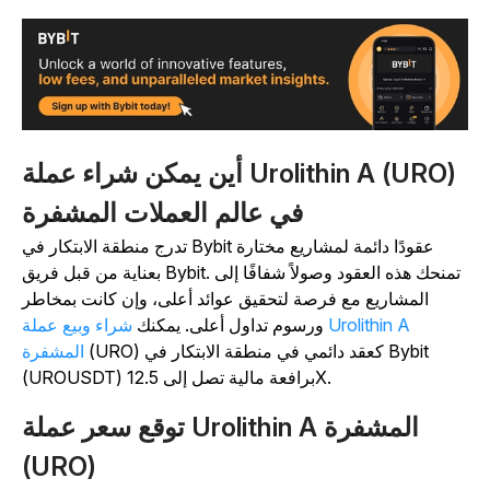
أين يمكن شراء عملة Urolithin A (URO)
في عالم العملات المشفرة
تدرج منطقة الابتكار في Bybit عقودًا دائمة لمشاريع مختارة
بعناية من قبل فريق Bybit. تمنحك هذه العقود وصولاً شفافًا إلى
المشاريع مع فرصة لتحقيق عوائد أعلى، وإن كانت بمخاطر
ورسوم تداول أعلى. يمكنك
شراء وبيع عملة Urolithin A
(URO) كعقد دائمي في منطقة الابتكار في Bybit
المشفرة
(UROUSDT) برافعة مالية تصل إلى 12.5X.
توقع سعر عملة Urolithin A المشفرة
(URO)