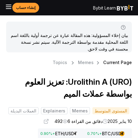
Bybit Learn
إنشاء حساب
بيان إخلاء المسؤولية: هذه المقالة عبارة عن ترجمة أولية باللغة اسم
اللغة المحلية مقدمة بواسطة الترجمة الآلية. سيتم نشر نسخة
محسنة في وقت لاحق.
Topics
Memes
Current Pag
Urolithin A (URO): تعزيز العلوم
واسطة عملات الميم
المستوى المتوسط
Memes
Explainers
العملات البديلة
ناير 2025
دقائق من القراءة 6
492
ETH
/USDT
BTC
/USDT
0.90
%
+
0.70
%
+