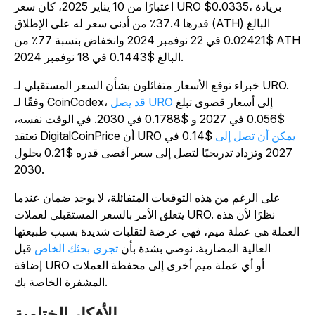
اعتبارًا من 10 يناير 2025، كان سعر URO $0.0335، بزيادة
قدرها 37.4٪ من أدنى سعر له على الإطلاق (ATH) البالغ
$0.02421 في 22 نوفمبر 2024 وانخفاض بنسبة 77٪ من ATH
البالغ $0.1443 في 18 نوفمبر 2024.
خبراء توقع الأسعار متفائلون بشأن السعر المستقبلي لـ URO.
إلى أسعار قصوى تبلغ
قد يصل URO
وفقًا لـ CoinCodex،
$0.056 في 2027 و $0.1788 في 2030. في الوقت نفسه،
يمكن أن تصل إلى
$0.14 في
تعتقد DigitalCoinPrice أن URO
2027 وتزداد تدريجيًا لتصل إلى سعر أقصى قدره $0.21 بحلول
2030.
على الرغم من هذه التوقعات المتفائلة، لا يوجد ضمان عندما
يتعلق الأمر بالسعر المستقبلي لعملات URO. نظرًا لأن هذه
لعملة هي عملة ميم، فهي عرضة لتقلبات شديدة بسبب طبيعتها
العالية المضاربة. نوصي بشدة بأن
تجري بحثك الخاص
قبل
إضافة URO أو أي عملة ميم أخرى إلى محفظة العملات
المشفرة الخاصة بك.
الأفكار الختامية