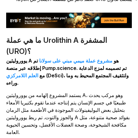
ما هي عملة Urolithin A المشفرة
(URO)؟
يووروليثين A هو
مشروع عملة ميمي مبني على سولانا
تم
إطلاقه عبر منصة Pump.science. تم تصميمه لمزج الدعابة
(DeSci)، ولتثقيف المجتمع المحيط به وما
مع
العلم اللامركزي
وراءه.
يستمد المشروع إلهامه من يووروليثين A، وهو مركب يحدث
طبيعيًا في جسم الإنسان يتم إنتاجه عندما تقوم بكتيريا الأمعاء
بتحليل بعض البوليفينولات الموجودة في الأطعمة مثل الرمان
والجوز والتوت. تم ربط يووروليثين A بفوائد صحية متنوعة، مثل
مكافحة الشيخوخة، وصحة العضلات الأفضل، وتحسين الحيوية
العامة.