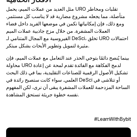
مثل العديد من عملات الميم، يحمل URO تقلبات ومخاطر
متأصلة، مما يجعله مشروع مضاربة قد لا يناسب كل مستثمر.
ومع ذلك، فإن إمكانياتها تكمن في موضعها الفريد داخل فضاء
العملات المشفرة. من خلال مزج جاذبية عملات الميم
الفيروسية مع المجال المتنامي لـ DeSci، تخلق URO احتمالات
مثيرة لتمويل وتطوير الأبحاث بشكل مبتكر.
بينما يُنصح دائمًا بتوخي الحذر عند التعامل مع عملات الميم، فإن
محاولة URO لدمج الفكاهة مع الفائدة تقدم لمحة عن إعادة
تشكيل الأصول الرقمية للصناعات التقليدية، بما في ذلك البحث
العلمي. سواء كانت ستصبح رائدة في DeSci أو تتلاشى في
الساحة المزدحمة للعملات المشفرة يبقى أن نرى، لكن المفهوم
نفسه خطوة جريئة تستحق المشاهدة.
LearnWithBybit