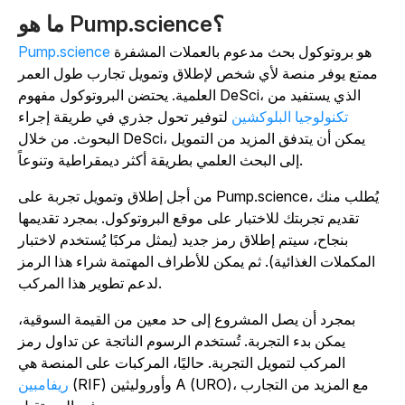
ما هو Pump.science؟
هو بروتوكول بحث مدعوم بالعملات المشفرة
Pump.science
ممتع يوفر منصة لأي شخص لإطلاق وتمويل تجارب طول العمر
العلمية. يحتضن البروتوكول مفهوم DeSci، الذي يستفيد من
تكنولوجيا البلوكشين
لتوفير تحول جذري في طريقة إجراء
البحوث. من خلال DeSci، يمكن أن يتدفق المزيد من التمويل
إلى البحث العلمي بطريقة أكثر ديمقراطية وتنوعاً.
من أجل إطلاق وتمويل تجربة على Pump.science، يُطلب منك
تقديم تجربتك للاختبار على موقع البروتوكول. بمجرد تقديمها
بنجاح، سيتم إطلاق رمز جديد (يمثل مركبًا يُستخدم لاختبار
المكملات الغذائية). ثم يمكن للأطراف المهتمة شراء هذا الرمز
لدعم تطوير هذا المركب.
بمجرد أن يصل المشروع إلى حد معين من القيمة السوقية،
يمكن بدء التجربة. تُستخدم الرسوم الناتجة عن تداول رمز
المركب لتمويل التجربة. حاليًا، المركبات على المنصة هي
(RIF) وأوروليثين A (URO)، مع المزيد من التجارب
ريفامبين