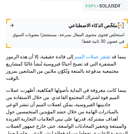
SOL
/USDT
0.50
%
+
ملخّص الذكاء الاصطناعي
استخلص فحوى محتوى المقال بسرعة، مستشعرًا معنويات السوق
في غضون 30 ثانية فقط!
بينما قد
تفتقر عملات الميم
إلى فائدة حقيقية، إلا أن هذه الرموز
المشفرة التي قد تصبح أحيانًا فيروسية تُنشأ غالبًا كمشاريع
مجتمعية مدفوعة بالمتعة وتُكوّن ملايين من المتابعين بمرور
الوقت.
بينما كانت معروفة في البداية بأصولها الفكاهية، أظهرت عملات
الميم قوة اشتراك المجتمع القاعدي. من خلال الاستفادة من
جاذبيتها الفيروسية، يمكن لعملات الميم أن تنشر الوعي
بالمبادرات الهامة من خلال حشد المؤيدين المتحمسين حول
أهداف مشتركة. قدرتها على تبني العلامات التجارية الفريدة
والممتعة وتحفيز المحادثات الواسعة، حتى خارج جمهور العملات
لمشفرة التقليدية، تجعلها وسيلة فعالة لنشر الوعي، خاصةً حول