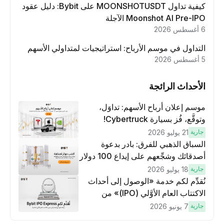
كيفية تداول MOONSHOTUSDT على Bybit: دليل عقود
Moonshot AI Pre-IPO الآجلة
6 أغسطس 2026
التداول في موسم الأرباح: استراتيجيات لمتداولي الأسهم
5 أغسطس 2026
الأحداث الرائجة
موسم إعلان أرباح الأسهم: تداوَل،
وتوقَّع، فُز بسيارة Cybertruck!
جارية
21 يوليو 2026
السباق الذهبي للفرق: بادر بدعوة
أصدقائك وشجِّعهم على إيداع 100 دولار
وتنفيذ عمليات تداوُل بقيمة 10 دولار
جارية
18 يوليو 2026
لكسَب مكافآت مُضاعَفة
نُقدِّم لكم خدمة «الوصول إلى أحداث
الاكتتاب العام الأوَّلي (IPO)» من
Bybit، بوابتك للوصول المبكر إلى فرص
جارية
7 يونيو 2026
الاكتتاب العام الأوَّلي العالمية