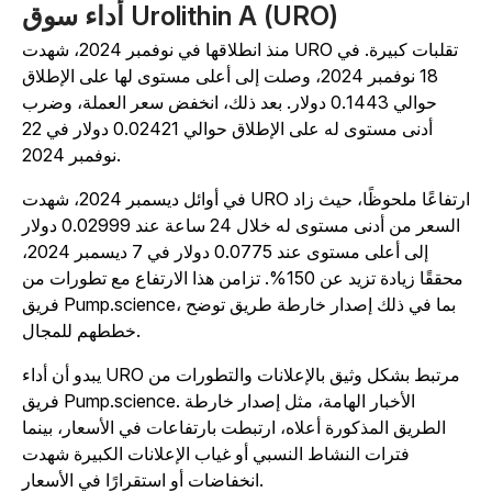
أداء سوق Urolithin A (URO)
منذ انطلاقها في نوفمبر 2024، شهدت URO تقلبات كبيرة. في
18 نوفمبر 2024، وصلت إلى أعلى مستوى لها على الإطلاق
حوالي 0.1443 دولار. بعد ذلك، انخفض سعر العملة، وضرب
أدنى مستوى له على الإطلاق حوالي 0.02421 دولار في 22
نوفمبر 2024.
في أوائل ديسمبر 2024، شهدت URO ارتفاعًا ملحوظًا، حيث زاد
السعر من أدنى مستوى له خلال 24 ساعة عند 0.02999 دولار
إلى أعلى مستوى عند 0.0775 دولار في 7 ديسمبر 2024،
محققًا زيادة تزيد عن 150%. تزامن هذا الارتفاع مع تطورات من
فريق Pump.science، بما في ذلك إصدار خارطة طريق توضح
خططهم للمجال.
يبدو أن أداء URO مرتبط بشكل وثيق بالإعلانات والتطورات من
فريق Pump.science. الأخبار الهامة، مثل إصدار خارطة
الطريق المذكورة أعلاه، ارتبطت بارتفاعات في الأسعار، بينما
فترات النشاط النسبي أو غياب الإعلانات الكبيرة شهدت
انخفاضات أو استقرارًا في الأسعار.