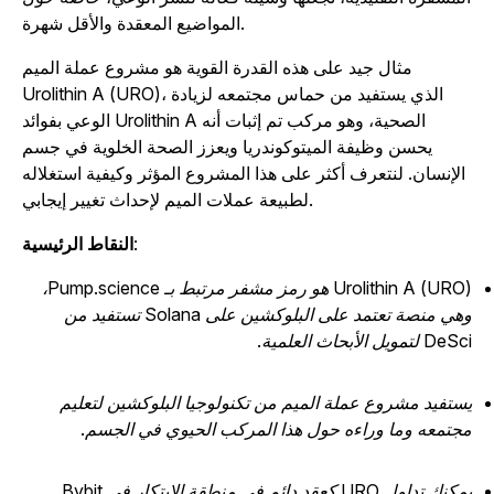
المواضيع المعقدة والأقل شهرة.
مثال جيد على هذه القدرة القوية هو مشروع عملة الميم
Urolithin A (URO)، الذي يستفيد من حماس مجتمعه لزيادة
الوعي بفوائد Urolithin A الصحية، وهو مركب تم إثبات أنه
يحسن وظيفة الميتوكوندريا ويعزز الصحة الخلوية في جسم
الإنسان. لنتعرف أكثر على هذا المشروع المؤثر وكيفية استغلاله
لطبيعة عملات الميم لإحداث تغيير إيجابي.
:
النقاط الرئيسية
Urolithin A (URO) هو رمز مشفر مرتبط بـ Pump.science،
وهي منصة تعتمد على البلوكشين على Solana تستفيد من
De لتمويل الأبحاث العلمية.
ستفيد مشروع عملة الميم من تكنولوجيا البلوكشين لتعليم
جتمعه وما وراءه حول هذا المركب الحيوي في الجسم.
نك تداول URO كعقد دائم في منطقة الابتكار في Bybit.