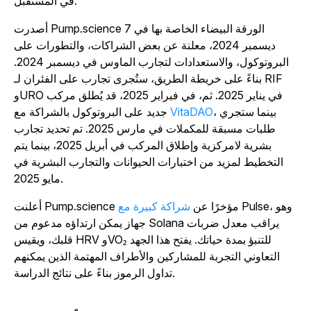
في المستقبل.
أصدرت Pump.science الورقة البيضاء الخاصة بها في 7
ديسمبر 2024، معلنة عن بعض الشراكات، والتطورات على
البروتوكول، والاستعدادات لتجارب الماوس في ديسمبر 2024.
بناءً على خريطة الطريق، ستُجرى تجارب على الفئران لـ RIF
وURO في يناير 2025. ثم، في فبراير 2025، قد يُطلق مركب
، بينما ستجري
VitaDAO
جديد على البروتوكول بالشراكة مع
طلبات مسبقة للمكملات في مارس 2025. تم تحديد تجارب
بشرية لامركزية وإطلاق المركب في أبريل 2025، بينما يتم
التخطيط لمزيد من اختبارات الحيوانات والتجارب البشرية في
مايو 2025.
Pulse، وهو
أعلنت Pump.science مؤخرًا عن
شراكة كبيرة مع
جهاز يمكن ارتداؤه مدعوم من Solana يراقب معدل ضربات
قلبك، ويقيس HRV وVO₂ للتنبؤ بمدة حياتك. يفتح هذا الجهد
التعاوني التجربة للمشاركين والأطراف المهتمة الذين يمكنهم
تداول الرموز بناءً على نتائج الدراسة.