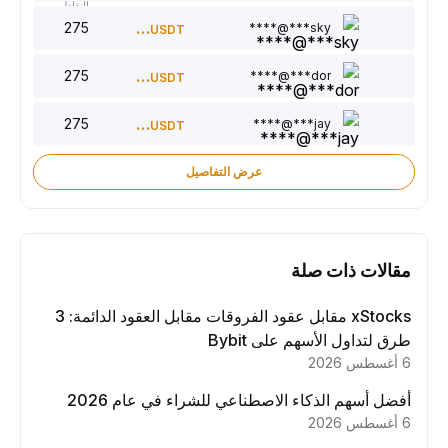
النقاط
275
300
sky***@****
USDT
275
220
dor***@****
USDT
275
150
jay***@****
USDT
عرض التفاصيل
مقالات ذات صلة
xStocks مقابل عقود الفروقات مقابل العقود الدائمة: 3
طرق لتداول الأسهم على Bybit
6 أغسطس 2026
أفضل أسهم الذكاء الاصطناعي للشراء في عام 2026
6 أغسطس 2026