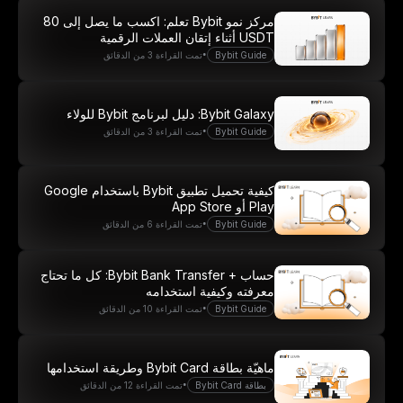
مركز نمو Bybit تعلم: اكسب ما يصل إلى 80
انضَم الآن
USDT أثناء إتقان العملات الرقمية
•
Bybit Guide
تمت القراءة 3 من الدقائق
Bybit Galaxy: دليل لبرنامج Bybit للولاء
•
Bybit Guide
تمت القراءة 3 من الدقائق
كيفية تحميل تطبيق Bybit باستخدام Google
Play أو App Store
•
Bybit Guide
تمت القراءة 6 من الدقائق
حساب + Bybit Bank Transfer: كل ما تحتاج
معرفته وكيفية استخدامه
•
Bybit Guide
تمت القراءة 10 من الدقائق
ماهيّة بطاقة Bybit Card وطريقة استخدامها
•
بطاقة Bybit Card
تمت القراءة 12 من الدقائق