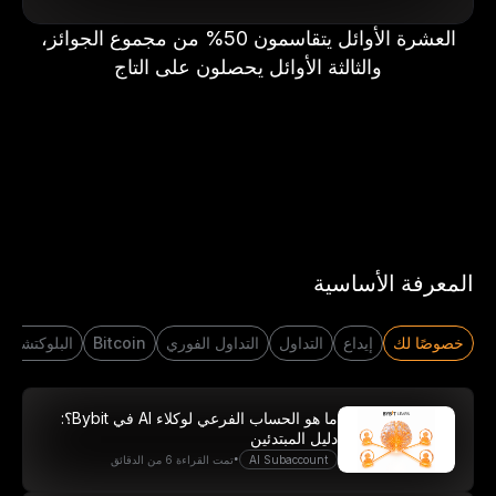
العشرة الأوائل يتقاسمون 50% من مجموع الجوائز،
والثالثة الأوائل يحصلون على التاج
المعرفة الأساسية
خصوصًا لك
إيداع
التداول
التداول الفوري
Bitcoin
البلوكتشين
انطلِق برحلتك في عالم التداوُل
ما هو الحساب الفرعي لوكلاء AI في Bybit؟:
مع 20 USDT
دليل المبتدئين
•
AI Subaccount
تمت القراءة 6 من الدقائق
أنشِئ حسابًا وابدَأ بالإيداع لتكسَب 20 دولار الآن