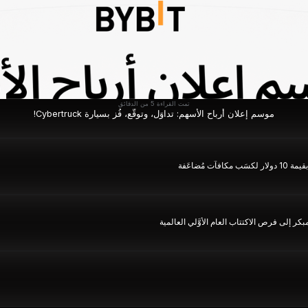
تمت القراءة 5 من الدقائق
موسم إعلان أرباح الأسهم: تداوَل، وتوقَّع، فُز بسيارة Cybertruck!