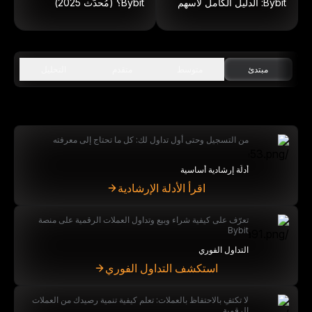
Bybit: الدليل الكامل لأسهم
Bybit؟ (مُحدّث 2025)
داخل الكتلة
مبتدئ
متوسط
متقدم
التحليل
من التسجيل وحتى أول تداول لك: كل ما تحتاج إلى معرفته
أدلَّة إرشادية أساسية
اقرأ الأدلة الإرشادية
تعرّف على كيفية شراء وبيع وتداول العملات الرقمية على منصة
Bybit
التداول الفوري
استكشف التداول الفوري
لا تكتفِ بالاحتفاظ بالعملات: تعلم كيفية تنمية رصيدك من العملات
الرقمية