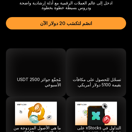
ادخل إلى عالم العملات الرقمية مع أدلة إرشادية واضحة
ودروس بسيطة خطوة بخطوة.
انضَم لتكسَب 20 دولار الآن
تسجّل للحصول على مكافآت
مُجمَّع جوائز
2500
USDT
بقيمة 5100 دولار أمريكي.
الأسبوعي
التداول في xStocks على
ما هي الأصول المزدوجة من