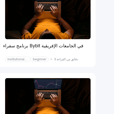
برنامج سفراء Bybit في الجامعات الإفريقية
دقائق من القراءة 3
•
beginner
institutional-services