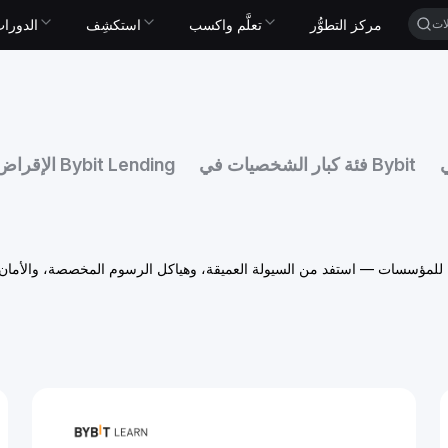
مركز التطوُّر
تعلَّم واكسب
استكشِف
الدورات 
فئة كبار الشخصيات في Bybit
الإقراض Bybit Lending