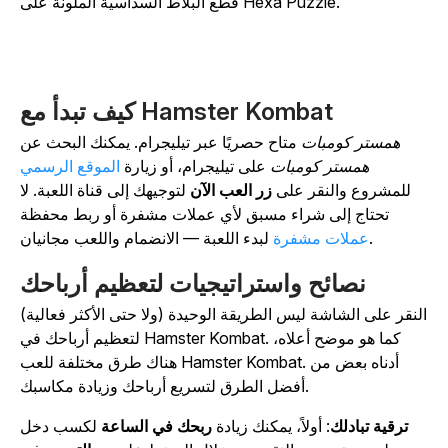
.
Hexa Puzzle
قطع البلاط السداسية الملونة على
كيف تبدأ مع Hamster Kombat
همستر كومبات
متاح حصريًا عبر تيليجرام. يمكنك البحث عن
همستر كومبات
على تيليجرام، أو زيارة
الموقع الرسمي
للمشروع والنقر على
زر العب الآن
لتوجيهك إلى قناة اللعبة. لا
تحتاج إلى شراء مسبق لأي عملات مشفرة أو ربط محفظة
لبدء اللعبة — الانضمام واللعب مجانيان.
عملات مشفرة
نصائح واستراتيجيات لتعظيم أرباحك
لنقر على الشاشة ليس الطريقة الوحيدة (ولا حتى الأكثر فعالية)
. كما هو موضح أعلاه،
Hamster Kombat
لتعظيم أرباحك في
. أدناه بعض من
Hamster Kombat
هناك طرق مختلفة للعب
أفضل الطرق لتسريع أرباحك وزيادة مكاسبك.
ترقية تبادلك
: أولاً، يمكنك زيادة
ربحك في الساعة
لكسب دخل