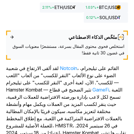
ETH
/USDT
BTC
/USDT
2.11
%
+
1.03
%
+
SOL
/USDT
0.12
%
+
ملخّص الذكاء الاصطناعي
استخلص فحوى محتوى المقال بسرعة، مستشعرًا معنويات السوق
في غضون 30 ثانية فقط!
، القائم على تيليجرام،
Notcoin
لقد ألقى الارتفاع في شعبية
الضوء على نوع الألعاب "النقر للكسب" من ألعاب "اللعب
للكسب". الآن، لعبة أخرى "النقر للكسب" على تيليجرام —
. اللعبة
GameFi
— تثير الضجيج في قطاع
Hamster Kombat
تسمح لكل لاعب بإدارة بورصته الافتراضية للعملات الرقمية،
حيث ينقر لكسب المزيد من العملات ويكمل مهام وأنشطة
مختلفة لتعزيز مكاسبه. سيكون قريبًا بالإمكان المطالبة
بالعملات الافتراضية المتراكمة في اللعبة، مع إطلاق المخطط
للعملة الأصلية للمشروع، HMSTR، في 26 سبتمبر 2024.
تقاريرها تشير
Hamster Kombat
اعتبارًا من 18 سبتمبر 2024،