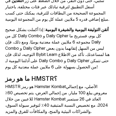
سلبي، حتى دون النقر، من خلال الضغط على زر
التعدين
في
أسفل التطبيق لترقية تبادلك عبر فئات مختلفة. باختيار
المجموعة الصحيحة من البطاقات للترقية، يمكنك حتى كسب
مبلغ إضافي قدره 5 ملايين عملة كل يوم من المجموعة اليومية.
أتقن التوليفة اليومية والشيفرة اليومية
: إذا أكملت بشكل صحيح
كل من Daily Combo و Daily Cipher كل يوم، فستربح ما
مجموعه 6 ملايين عملة معدنية يوميًا. ومع ذلك، فإن Daily
Combo و Daily Cipher ليس من السهل إتقانهما بدون بعض
التوجيه، لذلك فإن Bybit Learn هنا لمساعدتك. تأكد من الاطلاع
على أدلتنا اليومية لـ Daily Combo و Daily Cipher حتى تتمكن
من الحصول بسهولة على 6 ملايين عملة معدنية كل يوم!
ما هو رمز HMSTR؟
الأصلي، مع إجمالي
رمز Hamster Kombat
HMSTR هو
معروض يبلغ 100 مليار. من إجمالي العرض، يتم تخصيص 60٪
العائد في 26 سبتمبر
Hamster Kombat
للاعبين من خلال
2024، مع تخصيص النسبة المتبقية 40٪ لتوفير سيولة السوق،
والشراكات البيئية والمنح، والمكافآت للفرق والمزيد.