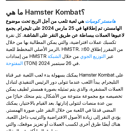
ما هي Hamster Kombat؟
هامستر كومبات
هي لعبة تلعب من أجل الربح تحت موضوع
الهامستر، تم إطلاقها في 25 مارس 2024 على تليجرام. يجمع
اعبوها العملات ببساطة عن طريق النقر على الشاشة.
كل نقرة
تكسبك عملات افتراضية، والتي يمكن المطالبة بها من خلال
الرمز الأصلي المخطط للعبة، HMSTR. من المقرر إطلاق 60٪
من إمدادات HMSTR عبر
التوزيع الجوي
من خلال
الشبكة
(TON) في 26 سبتمبر 2024.
المفتوحة
على
Hamster Kombat
يمكنك بسهولة بدء لعب اللعبة عبر قناة
التليجرام. يبدأ اللعب عندما تتولى دور الرئيس التنفيذي لتبادل
العملات المشفرة، والذي يتم تمثيله بصورة همستر لطيف يمكن
تخصيصه مع مجموعة متنوعة من الأشكال. يتم منحك خيارًا من
بين عدة منصات لتتولى إدارتها. بعد القيام بالاختيار، يمكنك
المضي قدمًا في اللعبة من خلال النقر على صورة الهمستر.
يؤدي النقر إلى زيادة الأصول الافتراضية والترتيب داخل اللعبة.
هناك أيضًا طرق أخرى لكسب العملات أو تعزيز موقعك، والتي