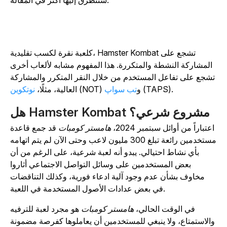
سنتطرق إليها أكثر في المقالة.
تشجع على
Hamster Kombat
كلعبة نقرة لكسب تقليدية،
المشاركة النشطة والمتكررة. هذا المفهوم مشابه لألعاب أخرى
تشجع على تفاعل المستخدم من خلال النقر المتكرر والمشاركة
(TAPS).
(NOT) و
تب سواپ
العالية، مثلًا،
نوتكوين
هل Hamster Kombat مشروع شرعي؟
اعتباراً من أوائل سبتمبر 2024،
هامستر كومبات
قد جمع قاعدة
مستخدمين رائعة تبلغ 300 مليون لاعب وحتى الآن لم يتم اتهامه
بأي نشاط احتيالي. يبدو أنه لعبة شرعية، على الرغم من أن
بعض المستخدمين على وسائل التواصل الاجتماعي أثاروا
مخاوف بشأن عدم وجود آلية ادعاء فورية، وكذلك التناقضات
في بعض عدادات الأصول المستخدمة في اللعبة.
في الوقت الحالي،
هامستر كومبات
هو مجرد لعبة للترفيه
والاستمتاع، ولا ينبغي للمستخدمين أن يعاملوها كفرصة مضمونة