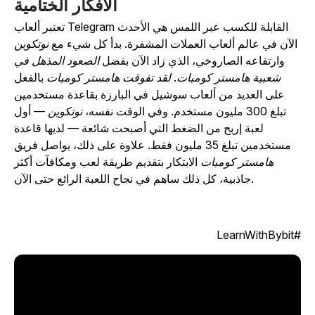
الأفكار الختامية
تعتبر ألعاب Telegram القابلة للكسب عبر اللمس هي الأحدث
الآن في عالم ألعاب العملات المشفرة. بدأ كل شيء مع
نوتكوين
وارتفاعه الصاروخي، الذي زاد الآن بفضل
الصعود المذهل في
شعبية هامستر كومبات
.
لقد تفوقت هامستر كومبات
بالفعل
على العديد من ألعاب سوشيل في البارزة بقاعدة مستخدمين
تبلغ 300 مليون مستخدم. وفي الوقت نفسه،
نوتكوين
— أول
لعبة إربح من الضغط التي أصبحت شائعة — لديها قاعدة
مستخدمين تبلغ 35 مليون فقط. علاوة على ذلك، يواصل فريق
هامستر كومبات
الابتكار بتقديم طريقة لعب ومكافآت أكثر
جاذبية، كل ذلك ساهم في نجاح اللعبة الرائع حتى الآن.
#LearnWit