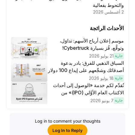
والتحوط بفعالية
2 أغسطس 2026
الأحداث الرائجة
موسم إعلان أرباح الأسهم: تداوَل،
وتوقَّع، فُز بسيارة Cybertruck!
جارية
21 يوليو 2026
السباق الذهبي للفرق: بادر بدعوة
أصدقائك وشجِّعهم على إيداع 100 دولار
وتنفيذ عمليات تداوُل بقيمة 10 دولار
جارية
18 يوليو 2026
لكسَب مكافآت مُضاعَفة
نُقدِّم لكم خدمة «الوصول إلى أحداث
الاكتتاب العام الأوَّلي (IPO)» من
Bybit، بوابتك للوصول المبكر إلى فرص
جارية
7 يونيو 2026
الاكتتاب العام الأوَّلي العالمية
Log in to comment your thoughts
Log In to Reply