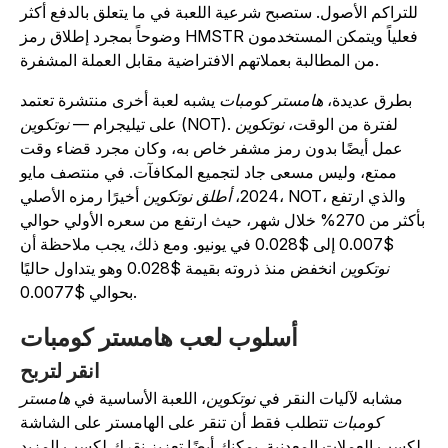
للتراكم الأصول. ستصبح شرعية اللعبة في ما يتعلق بالدفع أكثر
وضوحاً بمجرد إطلاق رمز HMSTR فعلياً ويتمكن المستخدمون
من المطالبة بعملاتهم الافتراضية مقابل العملة المشفرة.
بطرق عديدة،
هامستر كومبات
يشبه لعبة أخرى منتشرة تعتمد
(NOT). لفترة من الوقت،
نوتكوين
على تيليجرام —
نوتكوين
عمل أيضًا بدون رمز مشفر خاص به، وكان مجرد قضاء وقت
ممتع، وليس مسعى جاد لتجميع المكافآت. في منتصف مايو
2024،
أطلق نوتكوين
أخيرًا رمزه الأصلي، NOT، والذي ارتفع
بأكثر من 270% خلال شهر، حيث ارتفع من سعره الأولي حوالي
$0.007 إلى $0.028 في يونيو. ومع ذلك، يجب ملاحظة أن
نوتكوين
انخفض منذ ذروته بقيمة $0.028 وهو يتداول حاليًا
بحوالي $0.0077.
أسلوب لعب هامستر كومبات
انقر لتربح
مشابه لآليات النقر في
نوتكوين
، اللعبة الأساسية في
هامستر
كومبات
تتطلب فقط أن تنقر على الهامستر على الشاشة
لكسب العملات المعدنية. يمكنك أيضًا تعزيز نقرك لكسب المزيد