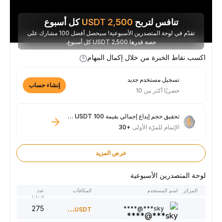
تنافس لتربح
2,500
USDT
كل أسبوع
تقدّم في لوحة المتصدرين الأسبوعية! سيحصل أفضل 100 مشارك على
حصة قدرها 2,500 USDT كل أسبوع.
اكسب نقاط الخبرة من خلال إكمال المهام
تسجيل مستخدم جديد
إنشاء حساب
حصريًا أكثر من 10
تحقيق حجم إيداع إجمالي بقيمة 100 USDT فأكثر
الإتمام للمرّة الأولى
+30
عرض المزيد
لوحة المتصدرين الأسبوعية
المركز
اسم المستخدم
المكافآت
عدد
النقاط
275
300
sky***@****
USDT