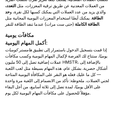
من العملات المعدنية عن طريق ترقية المعززات، مثل
التعدد،
والذي يزيد من عدد العملات التي يمكنك كسبها لكل نقرة، و
حد
الطاقة
. يمكنك أيضًا استخدام المعززات اليومية المجانية مثل
(حتى ست مرات) عندما تنفد الطاقة للنقر.
الطاقة الكاملة
مكافآت يومية
أكمل المهام اليومية:
إذا قمت بتسجيل الدخول باستمرار إلى تطبيق
هامستر كومبات
يوميًا، ستتاح لك الفرصة لإكمال المهام اليومية وكسب مكافآت
عملات إضافية تصل إلى 50 مليون HMSTR، بالإضافة إلى
أشكال حصرية. بشكل عام، هذه المهام بسيطة مثل لعب اللعبة
— كل ما عليك فعله هو النقر على المكافأة اليومية المتاحة
جني العملات. ملحوظة: تأكد من الانضمام إلى اللعبة مرة واحدة
على الأقل يوميًا، لمدة تصل إلى ثلاثة أسابيع، من أجل البقاء
مؤهلاً للحصول على مكافآت المهام اليومية لكل يوم.