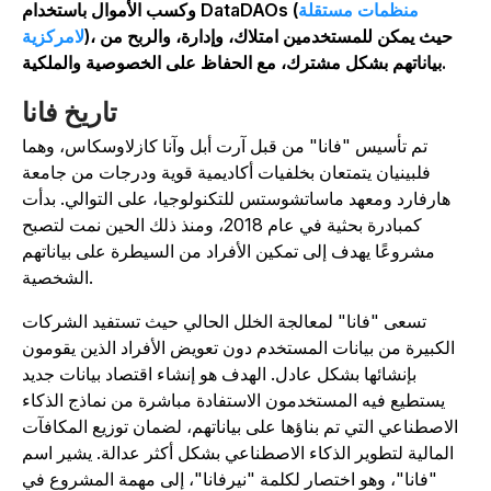
منظمات مستقلة
وكسب الأموال باستخدام DataDAOs (
)، حيث يمكن للمستخدمين امتلاك، وإدارة، والربح من
لامركزية
بياناتهم بشكل مشترك، مع الحفاظ على الخصوصية والملكية.
تاريخ فانا
تم تأسيس "فانا" من قبل آرت أبل وآنا كازلاوسكاس، وهما
فلبينيان يتمتعان بخلفيات أكاديمية قوية ودرجات من جامعة
هارفارد ومعهد ماساتشوستس للتكنولوجيا، على التوالي. بدأت
كمبادرة بحثية في عام 2018، ومنذ ذلك الحين نمت لتصبح
مشروعًا يهدف إلى تمكين الأفراد من السيطرة على بياناتهم
الشخصية.
تسعى "فانا" لمعالجة الخلل الحالي حيث تستفيد الشركات
الكبيرة من بيانات المستخدم دون تعويض الأفراد الذين يقومون
بإنشائها بشكل عادل. الهدف هو إنشاء اقتصاد بيانات جديد
يستطيع فيه المستخدمون الاستفادة مباشرة من نماذج الذكاء
الاصطناعي التي تم بناؤها على بياناتهم، لضمان توزيع المكافآت
المالية لتطوير الذكاء الاصطناعي بشكل أكثر عدالة. يشير اسم
"فانا"، وهو اختصار لكلمة "نيرفانا"، إلى مهمة المشروع في