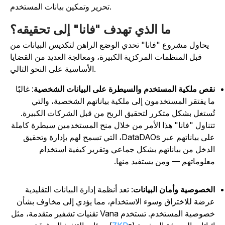
تحرير وتمكين بيانات المستخدم.
ما الذي تهدف "فانا" إلى تحقيقه؟
يحاول مشروع "فانا" تحدي الوضع الراهن لتكديس البيانات من
قبل المنظمات المركزية الكبيرة، ومعالجة العديد من القضايا
الأساسية على النحو التالي.
قص ملكية المستخدم والسيطرة على البيانات الشخصية
: غالبًا
ا يفتقر المستخدمون إلى ملكية بياناتهم الشخصية، والتي
ُستغل بشكل متكرر لتحقيق الربح من قبل الشركات الكبيرة.
تناول "فانا" هذا الأمر من خلال منح المستخدمين سيطرة كاملة
على بياناتهم عبر DataDAOs، التي تسمح لهم بإدارة وتحقيق
لدخل من بياناتهم بشكل جماعي وتقرير كيفية استخدام
علوماتهم — ومن يستفيد منها.
لخصوصية وأمان البيانات
: تعد أنظمة إدارة البيانات التقليدية
رضة للاختراق وسوء الاستخدام، مما يؤدي إلى مخاوف بشأن
خصوصية المستخدم. تستخدم Vana تقنيات تشفير متقدمة، مثل