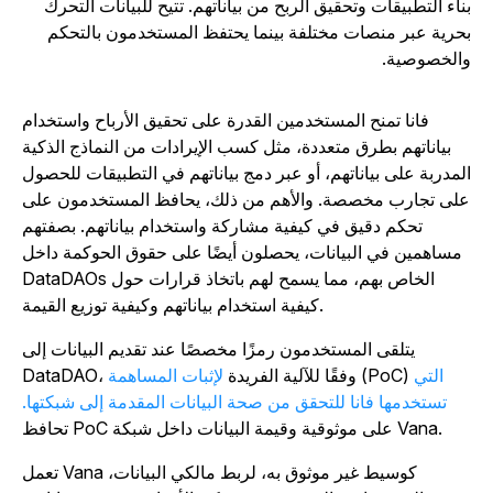
ناء التطبيقات وتحقيق الربح من بياناتهم. تتيح للبيانات التحرك
حرية عبر منصات مختلفة بينما يحتفظ المستخدمون بالتحكم
الخصوصية.
فانا تمنح المستخدمين القدرة على تحقيق الأرباح واستخدام
بياناتهم بطرق متعددة، مثل كسب الإيرادات من النماذج الذكية
لمدربة على بياناتهم، أو عبر دمج بياناتهم في التطبيقات للحصول
لى تجارب مخصصة. والأهم من ذلك، يحافظ المستخدمون على
تحكم دقيق في كيفية مشاركة واستخدام بياناتهم. بصفتهم
مساهمين في البيانات، يحصلون أيضًا على حقوق الحوكمة داخل
DataDAOs الخاص بهم، مما يسمح لهم باتخاذ قرارات حول
كيفية استخدام بياناتهم وكيفية توزيع القيمة.
يتلقى المستخدمون رمزًا مخصصًا عند تقديم البيانات إلى
التي
(PoC)
DataDAO، وفقًا للآلية الفريدة
لإثبات المساهمة
تستخدمها فانا للتحقق من صحة البيانات المقدمة إلى شبكتها.
تحافظ PoC على موثوقية وقيمة البيانات داخل شبكة Vana.
تعمل Vana كوسيط غير موثوق به، لربط مالكي البيانات،