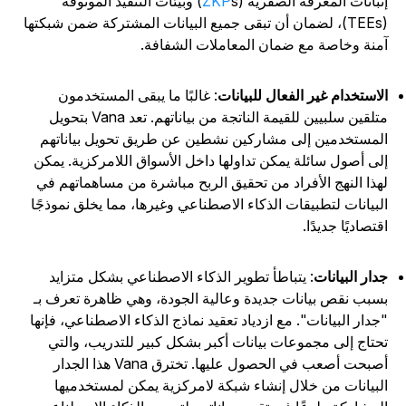
ثباتات المعرفة الصفرية (
ZKP
s) وبيئات التنفيذ الموثوقة
(TEEs)، لضمان أن تبقى جميع البيانات المشتركة ضمن شبكتها
منة وخاصة مع ضمان المعاملات الشفافة.
لاستخدام غير الفعال للبيانات
: غالبًا ما يبقى المستخدمون
متلقين سلبيين للقيمة الناتجة من بياناتهم. تعد Vana بتحويل
لمستخدمين إلى مشاركين نشطين عن طريق تحويل بياناتهم
لى أصول سائلة يمكن تداولها داخل الأسواق اللامركزية. يمكن
هذا النهج الأفراد من تحقيق الربح مباشرة من مساهماتهم في
لبيانات لتطبيقات الذكاء الاصطناعي وغيرها، مما يخلق نموذجًا
قتصاديًا جديدًا.
دار البيانات
: يتباطأ تطوير الذكاء الاصطناعي بشكل متزايد
سبب نقص بيانات جديدة وعالية الجودة، وهي ظاهرة تعرف بـ
جدار البيانات". مع ازدياد تعقيد نماذج الذكاء الاصطناعي، فإنها
حتاج إلى مجموعات بيانات أكبر بشكل كبير للتدريب، والتي
أصبحت أصعب في الحصول عليها. تخترق Vana هذا الجدار
لبيانات من خلال إنشاء شبكة لامركزية يمكن لمستخدميها