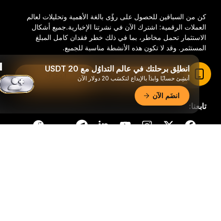
كن من السباقين للحصول على رؤًى بالغة الأهمية وتحليلات لعالم
العملات الرقمية: اشترك الآن في نشرتنا الإخبارية.
جميع أشكال
الاستثمار تحمل مخاطر، بما في ذلك خطر فقدان كامل المبلغ
المستثمر. وقد لا تكون هذه الأنشطة مناسبة للجميع.
انطلِق برحلتك في عالم التداوُل مع 20 USDT
اقرأ المقال في تطبيق Bybit
اشترك
أنشِئ حسابًا وابدَأ بالإيداع لتكسَب 20 دولار الآن
انضَم الآن
تابعنا:
ملخّص تفصيليّ
© 2018-2026 Bybit.com. جميع الحقوق محفوظة.