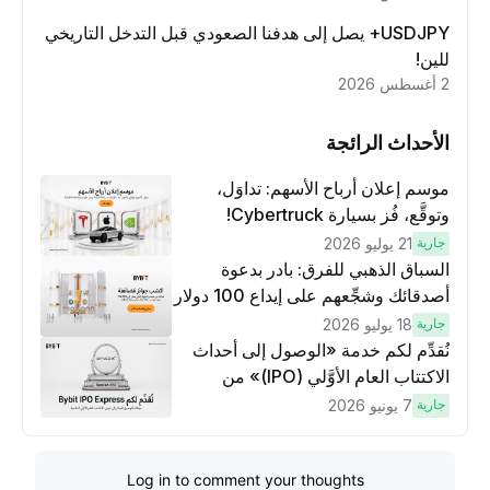
USDJPY+ يصل إلى هدفنا الصعودي قبل التدخل التاريخي
للين!
2 أغسطس 2026
الأحداث الرائجة
موسم إعلان أرباح الأسهم: تداوَل،
وتوقَّع، فُز بسيارة Cybertruck!
جارية
21 يوليو 2026
السباق الذهبي للفرق: بادر بدعوة
أصدقائك وشجِّعهم على إيداع 100 دولار
وتنفيذ عمليات تداوُل بقيمة 10 دولار
جارية
18 يوليو 2026
لكسَب مكافآت مُضاعَفة
نُقدِّم لكم خدمة «الوصول إلى أحداث
الاكتتاب العام الأوَّلي (IPO)» من
Bybit، بوابتك للوصول المبكر إلى فرص
جارية
7 يونيو 2026
الاكتتاب العام الأوَّلي العالمية
Log in to comment your thoughts