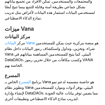
والمجتمعات والمستخدمين. تمكن الأفراد من تجميع بياناتهم
بشكل جماعي بطريقة آمنة وقابلة للتتبع بينما تتيح أيضًا
لمستخدمي البيانات استثمار هذه البيانات لأغراض مثل تدريب
نماذج الذكاء الاصطناعي.
ميزات Vana
مركز البيانات
هو منصة مركزية حيث يمكن للمستخدمين
البيانات Vana
مركز
شراء، وتخزين، وتداول واستكشاف رموز البيانات داخل نظام
Vana البيئي. كما يتيح للمستخدمين المساهمة ببياناتهم في
DataDAOs، وكسب مكافآت من خلال تخزين رموز VANA
الخاصة بهم.
المسرع
برنامج
المسرع
الخاص بـ Vana هو حاضنة مصممة لدعم نمو
وتطوير نظام Vana البيئي. يوفر أدوات وموارد للمستخدمين
لإنشاء وإدارة DataDAOs، مما يضمن توفر بيانات عالية الجودة
لتدريب نماذج الذكاء الاصطناعي وتطبيقات أخرى.