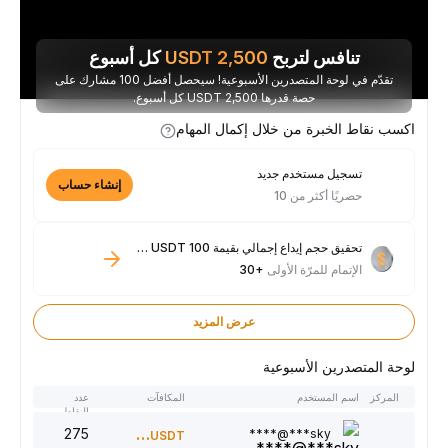
تنافس لتربح
2,500
USDT
كل أسبوع
تقدّم في لوحة المتصدرين الأسبوعية! سيحصل أفضل 100 مشارك على
حصة قدرها 2,500 USDT كل أسبوع.
اكسب نقاط الخبرة من خلال إكمال المهام
تسجيل مستخدم جديد
إنشاء حساب
حصريًا أكثر من 10
تحقيق حجم إيداع إجمالي بقيمة 100 USDT فأكثر
الإتمام للمرّة الأولى
+30
عرض المزيد
لوحة المتصدرين الأسبوعية
المركز
اسم المستخدم
المكافآت
عدد
النقاط
275
300
sky***@****
USDT