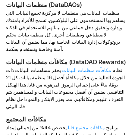
منظمات البيانات (DataDAOs)
منظمات البيانات هي منظمات لا مركزية تجمع البيانات التي
يساهم بها المستخدمون على البلوكشين. تسمح للأفراد بامتلاك
وإدارة وتحقيق دخل جماعي من بياناتهم للاستخدام في الذكاء
الاصطناعي وتطبيقات أخرى. كل منظمة بيانات تحكم
بروتوكولات إدارة البيانات الخاصة بها، مما يضمن أن البيانات
آمنة وخاصة وتستخدم بحكمة.
مكافآت منظمات البيانات (DataDAO Rewards)
نظام
مكافآت منظمات البيانات
يحفز مساهمات البيانات ذات
الجودة العالية من خلال مكافأة أفضل 16 منظمة بيانات كل 21
يومًا، بناءً على إجمالي الرموز المرهونة من فانا. هذا الهيكل
التنافسي يضمن أن أفضل مجموعات البيانات والمساهمين يتم
التعرف عليهم ومكافأتهم، مما يعزز الابتكار والنمو داخل نظام
فانا البيئي
مكافآت المجتمع
برنامج
مكافآت مجتمع فانا
يخصص 44% من إجمالي إمداد
الرموز لتمكين المجتمع. يكافئ المشاركة النشطة والمساهمات