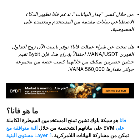
ن خلال كسر "جدار البيانات"، تدعم فانا تطوير الذكاء
لاصطناعي ببيانات مقدمة من المستخدم ومعتمدة على
لخصوصية.
ل تبحث عن شراء عملات فانا؟ توفر بايبيت الآن زوج التداول
الفوري VANA/USDT. احتفالاً بإدراج هذا، فإن Bybit تقيم
دثين حصريين يمكنك من خلالهما كسب حصة من مجموعة
ائز مقدارها 560,000 VANA.
ما هو فانا؟
فانا
هو شبكة بلوك تشين تمنح المستخدمين السيطرة الكاملة
على
EVM
آلية متوافقة مع
على بياناتهم الشخصية من خلال
. تمكن من مشاركة البيانات اللامركزية
مستوى البنية Layer 1