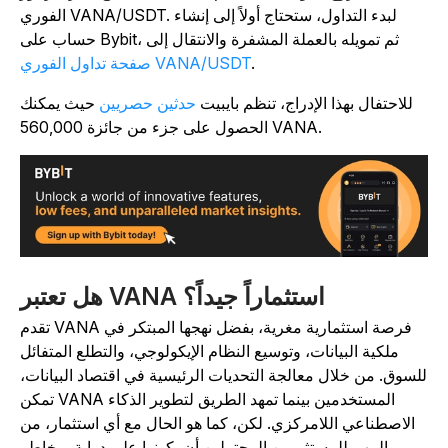
الفوري VANA/USDT. لبدء التداول، ستحتاج أولاً إلى إنشاء
حساب على Bybit، ثم تمويله بالعملة المشفرة والانتقال إلى
.
صفحة تداول الفوري VANA/USDT
للاحتفال بهذا الإدراج، تنظم بايبيت
حدثين حصريين
حيث يمكنك
الحصول على جزء من جائزة 560,000 VANA.
هل تعتبر VANA استثماراً جيداً؟
تقدم VANA فرصة استثمارية مغرية، بفضل نهجها المبتكر في
ملكية البيانات، وتوسيع النظام الإيكولوجي، والتطلع المتفائل
لسوق. من خلال معالجة التحديات الرئيسية في اقتصاد البيانات،
تمكن VANA المستخدمين بينما تمهد الطريق لتطوير الذكاء
الاصطناعي اللامركزي. لكن، كما هو الحال مع أي استثمار، من
المهم للمستثمرين المحتملين أن يكونوا على دراية بمخاطر