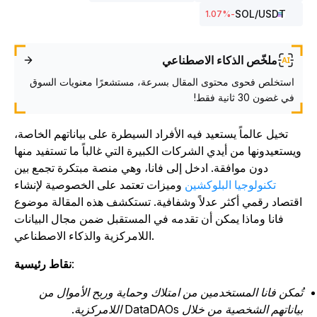
SOL
/USDT
%
-1.07
ملخّص الذكاء الاصطناعي
استخلص فحوى محتوى المقال بسرعة، مستشعرًا معنويات السوق
في غضون 30 ثانية فقط!
تخيل عالماً يستعيد فيه الأفراد السيطرة على بياناتهم الخاصة،
يستعيدونها من أيدي الشركات الكبيرة التي غالباً ما تستفيد منها
دون موافقة. ادخل إلى فانا، وهي منصة مبتكرة تجمع بين
تكنولوجيا البلوكشين
وميزات تعتمد على الخصوصية لإنشاء
قتصاد رقمي أكثر عدلاً وشفافية. تستكشف هذه المقالة موضوع
فانا وماذا يمكن أن تقدمه في المستقبل ضمن مجال البيانات
اللامركزية والذكاء الاصطناعي.
:
نقاط رئيسية
ُمكن فانا المستخدمين من امتلاك وحماية وربح الأموال من
اناتهم الشخصية من خلال DataDAOs اللامركزية.