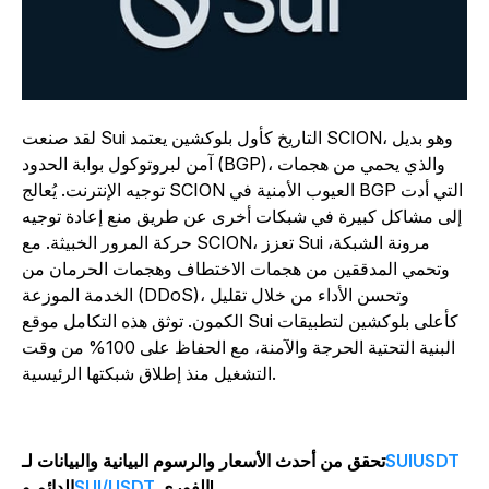
لقد صنعت Sui التاريخ كأول بلوكشين يعتمد SCION، وهو بديل
آمن لبروتوكول بوابة الحدود (BGP)، والذي يحمي من هجمات
توجيه الإنترنت. يُعالج SCION العيوب الأمنية في BGP التي أدت
إلى مشاكل كبيرة في شبكات أخرى عن طريق منع إعادة توجيه
حركة المرور الخبيثة. مع SCION، تعزز Sui مرونة الشبكة،
وتحمي المدققين من هجمات الاختطاف وهجمات الحرمان من
الخدمة الموزعة (DDoS)، وتحسن الأداء من خلال تقليل
الكمون. توثق هذه التكامل موقع Sui كأعلى بلوكشين لتطبيقات
البنية التحتية الحرجة والآمنة، مع الحفاظ على 100% من وقت
التشغيل منذ إطلاق شبكتها الرئيسية.
SUIUSDT
تحقق من أحدث الأسعار والرسوم البيانية والبيانات لـ
الفوري!
SUI/USDT
الدائم و