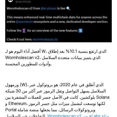
أفضل أداء اليوم هو لـ W، الذي ارتفع بنسبة 10.1% بعد إطلاق
Wormholescan v2، الذي يتميز ببيانات متعددة السلاسل
وأدوات للمطورين المحسنة.
ورمهول (W)، الذي أطلق في عام 2020، هو بروتوكول عبر
السلاسل يسهل التواصل ونقل الرموز عبر أكثر من 30 شبكة
بلوكشين. كانت في الأصل جسر للعملات المشفرة بين Solana
و Ethereum، لكنها توسعت لتشمل ميزات مثل جسر الرموز
Portal وبروتوكولات الرسائل، مما يجعلها منصة شاملة
Wormholescan v2 من xLabs متاح
للتفاعلات عبر السلاسل.