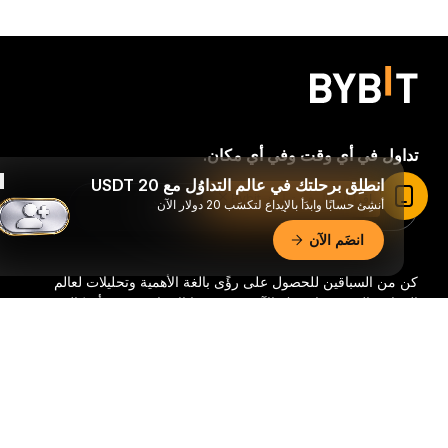
تداول في أي وقت وفي أي مكان.
انطلِق برحلتك في عالم التداوُل مع 20 USDT
اقرأ المقال في تطبيق Bybit
أنشِئ حسابًا وابدَأ بالإيداع لتكسَب 20 دولار الآن
Download Bybit App
انضَم الآن
كن من السباقين للحصول على رؤًى بالغة الأهمية وتحليلات لعالم
العملات الرقمية: اشترك الآن في نشرتنا الإخبارية.
جميع أشكال
الاستثمار تحمل مخاطر، بما في ذلك خطر فقدان كامل المبلغ
ملخّص تفصيليّ
المستثمر. وقد لا تكون هذه الأنشطة مناسبة للجميع.
اشترك