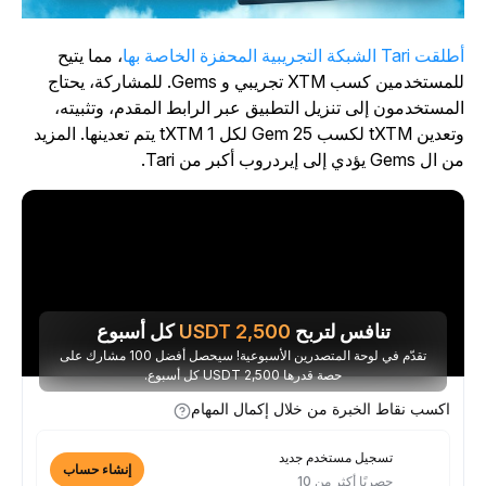
ت Tari الشبكة التجريبية المحفزة الخاصة بها
، مما يتيح
للمستخدمين كسب XTM تجريبي و Gems. للمشاركة، يحتاج
لمستخدمون إلى تنزيل التطبيق عبر الرابط المقدم، وتثبيته،
وتعدين tXTM لكسب 25 Gem لكل 1 tXTM يتم تعدينها. المزيد
ل Gems يؤدي إلى إيردروب أكبر من Tari.
تنافس لتربح
2,500
USDT
كل أسبوع
تقدّم في لوحة المتصدرين الأسبوعية! سيحصل أفضل 100 مشارك على
حصة قدرها 2,500 USDT كل أسبوع.
اكسب نقاط الخبرة من خلال إكمال المهام
تسجيل مستخدم جديد
إنشاء حساب
حصريًا أكثر من 10