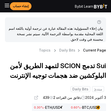
Bybit Learn
إنشاء حساب
بيان إخلاء المسؤولية: هذه المقالة عبارة عن ترجمة أولية باللغة اسم
اللغة المحلية مقدمة بواسطة الترجمة الآلية. سيتم نشر نسخة
محسنة في وقت لاحق.
Topics
Daily Bits
Current Pag
Sui تدمج SCION لتمهد الطريق لأمن
لبلوكشين ضد هجمات توجيه الإنترنت
مبتدئ
Daily Bits
ر 2024
دقائق من القراءة 2
439
ETH
/USDT
BTC
/USDT
%
-0.30
%
-0.60