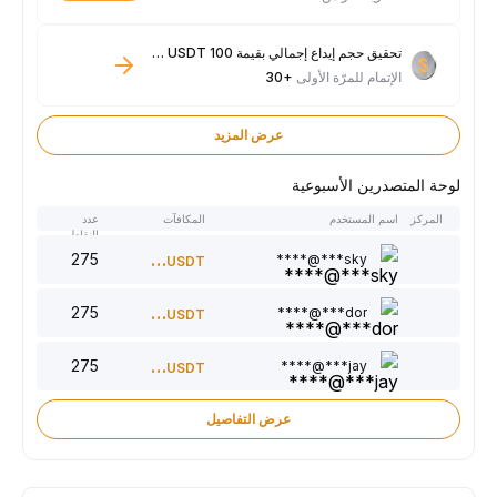
تحقيق حجم إيداع إجمالي بقيمة 100 USDT فأكثر
الإتمام للمرّة الأولى
+30
عرض المزيد
لوحة المتصدرين الأسبوعية
المركز
اسم المستخدم
المكافآت
عدد
النقاط
275
300
sky***@****
USDT
275
220
dor***@****
USDT
275
150
jay***@****
USDT
عرض التفاصيل