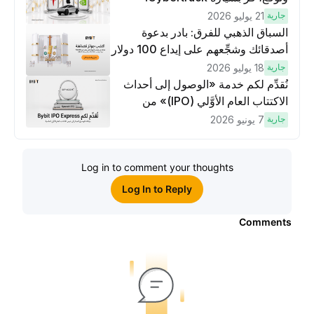
جارية
21 يوليو 2026
السباق الذهبي للفرق: بادر بدعوة
أصدقائك وشجِّعهم على إيداع 100 دولار
وتنفيذ عمليات تداوُل بقيمة 10 دولار
جارية
18 يوليو 2026
لكسَب مكافآت مُضاعَفة
نُقدِّم لكم خدمة «الوصول إلى أحداث
الاكتتاب العام الأوَّلي (IPO)» من
Bybit، بوابتك للوصول المبكر إلى فرص
جارية
7 يونيو 2026
الاكتتاب العام الأوَّلي العالمية
Log in to comment your thoughts
Log In to Reply
Comments