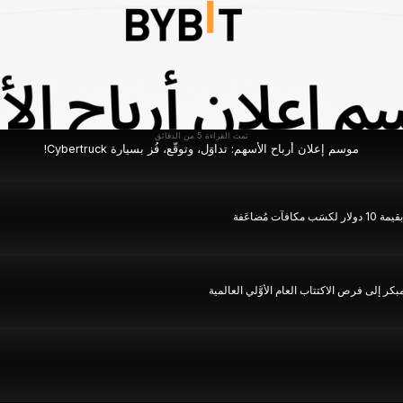
تمت القراءة 5 من الدقائق
موسم إعلان أرباح الأسهم: تداوَل، وتوقَّع، فُز بسيارة Cybertruck!