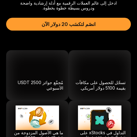
ادخل إلى عالم العملات الرقمية مع أدلة إرشادية واضحة
ودروس بسيطة خطوة بخطوة.
انضَم لتكسَب 20 دولار الآن
تسجّل للحصول على مكافآت
مُجمَّع جوائز
2500
USDT
بقيمة 5100 دولار أمريكي.
الأسبوعي
التداول في xStocks على
ما هي الأصول المزدوجة من