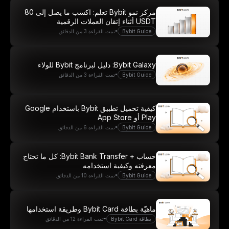
مركز نمو Bybit تعلم: اكسب ما يصل إلى 80
انضَم الآن
USDT أثناء إتقان العملات الرقمية
•
Bybit Guide
تمت القراءة 3 من الدقائق
Bybit Galaxy: دليل لبرنامج Bybit للولاء
•
Bybit Guide
تمت القراءة 3 من الدقائق
كيفية تحميل تطبيق Bybit باستخدام Google
Play أو App Store
•
Bybit Guide
تمت القراءة 6 من الدقائق
حساب + Bybit Bank Transfer: كل ما تحتاج
معرفته وكيفية استخدامه
•
Bybit Guide
تمت القراءة 10 من الدقائق
ماهيّة بطاقة Bybit Card وطريقة استخدامها
•
بطاقة Bybit Card
تمت القراءة 12 من الدقائق