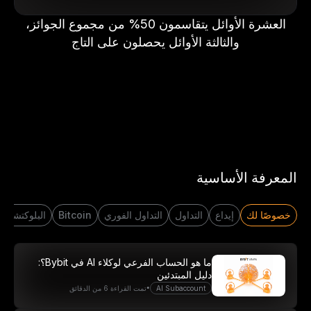
العشرة الأوائل يتقاسمون 50% من مجموع الجوائز،
والثالثة الأوائل يحصلون على التاج
المعرفة الأساسية
خصوصًا لك
إيداع
التداول
التداول الفوري
Bitcoin
البلوكتشين
انطلِق برحلتك في عالم التداوُل
ما هو الحساب الفرعي لوكلاء AI في Bybit؟:
مع 20 USDT
دليل المبتدئين
•
AI Subaccount
تمت القراءة 6 من الدقائق
أنشِئ حسابًا وابدَأ بالإيداع لتكسَب 20 دولار الآن