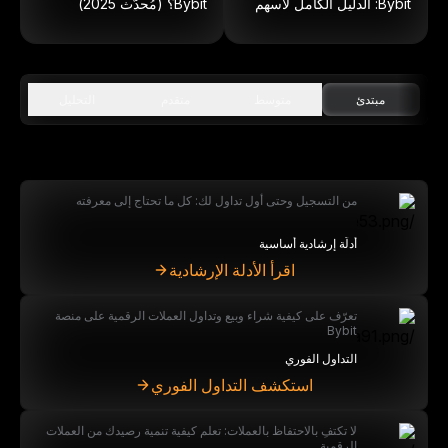
Bybit: الدليل الكامل لأسهم
Bybit؟ (مُحدّث 2025)
داخل الكتلة
مبتدئ
متوسط
متقدم
التحليل
من التسجيل وحتى أول تداول لك: كل ما تحتاج إلى معرفته
أدلَّة إرشادية أساسية
اقرأ الأدلة الإرشادية
تعرّف على كيفية شراء وبيع وتداول العملات الرقمية على منصة
Bybit
التداول الفوري
استكشف التداول الفوري
لا تكتفِ بالاحتفاظ بالعملات: تعلم كيفية تنمية رصيدك من العملات
الرقمية