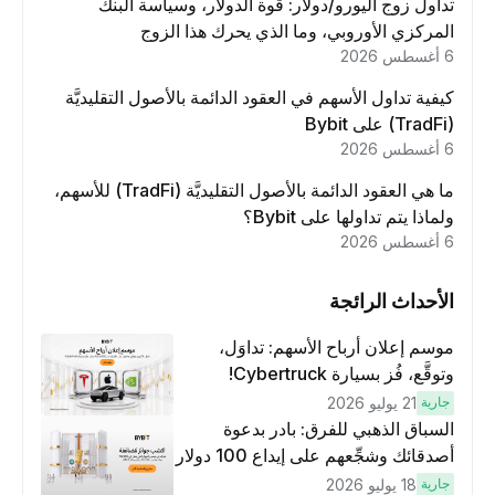
تداول زوج اليورو/دولار: قوة الدولار، وسياسة البنك
المركزي الأوروبي، وما الذي يحرك هذا الزوج
6 أغسطس 2026
كيفية تداول الأسهم في العقود الدائمة بالأصول التقليديَّة
(TradFi) على Bybit
6 أغسطس 2026
ما هي العقود الدائمة بالأصول التقليديَّة (TradFi) للأسهم،
ولماذا يتم تداولها على Bybit؟
6 أغسطس 2026
الأحداث الرائجة
موسم إعلان أرباح الأسهم: تداوَل،
وتوقَّع، فُز بسيارة Cybertruck!
جارية
21 يوليو 2026
السباق الذهبي للفرق: بادر بدعوة
أصدقائك وشجِّعهم على إيداع 100 دولار
وتنفيذ عمليات تداوُل بقيمة 10 دولار
جارية
18 يوليو 2026