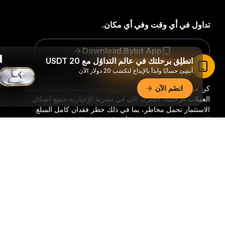
تداول في أي وقت وفي أي مكان.
Download Bybit App
انطلِق برحلتك في عالم التداوُل مع 20 USDT
اقرأ المقال في تطبيق Bybit
أنشِئ حسابًا وابدَأ بالإيداع لتكسَب 20 دولار الآن
انضَم الآن
كن من السباقين للحصول على رؤًى بالغة الأهمية وتحليلات لعالم
العملات الرقمية: اشترك الآن في نشرتنا الإخبارية.
جميع أشكال
الاستثمار تحمل مخاطر، بما في ذلك خطر فقدان كامل المبلغ
المستثمر. وقد لا تكون هذه الأنشطة مناسبة للجميع.
ملخّص تفصيليّ
اشترك
تابعنا: