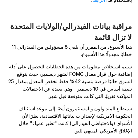
استخدام هذا
الرابط
.
راقبة بيانات الفيدرالي/الولايات المتحدة
ا تزال قائمة
هذا الأسبوع، من المقرر أن يلقي 8 مسؤولين من الفيدرالي 11
طابًا مجدولًا هذا الأسبوع.
يتم استخلاص معلومات من هذه الخطابات للحصول على أدلة
إضافية حول قرار معدل FOMC لشهر ديسمبر، حيث يتوقع
السوق حاليًا فرصة بنسبة 42% فقط لخفض المعدل بمقدار 25
نقطة أساس في 10 ديسمبر - وهي بعيدة عن الاحتمالات
لمؤكدة تقريبًا التي كانت متوقعة قبل شهر.
يتطلع المتداولون والمستثمرون أيضًا إلى موعد استئناف
لحكومة الأمريكية لإصدارات بياناتها الاقتصادية، نظرًا لأن
لأسواق (والاحتياطي الفيدرالي) كانت "تطير عمياء" خلال
لإغلاق الأمريكي المنتهي للتو.