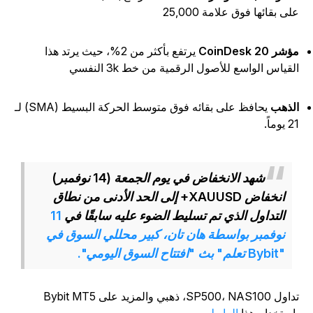
لى بقائها فوق علامة 25,000
شر CoinDesk 20
يرتفع بأكثر من 2%، حيث يرتد هذا
لقياس الواسع للأصول الرقمية من خط 3k النفسي
لذهب
يحافظ على بقائه فوق متوسط الحركة البسيط (SMA) لـ
يوماً.
شهد الانخفاض في يوم الجمعة (14 نوفمبر)
انخفاض XAUUSD+ إلى الحد الأدنى من نطاق
التداول الذي تم تسليط الضوء عليه سابقًا في
11
نوفمبر بواسطة هان تان، كبير محللي السوق في
"Bybit تعلم" بث "افتتاح السوق اليومي".
تداول SP500، NAS100، ذهبي والمزيد على Bybit MT5