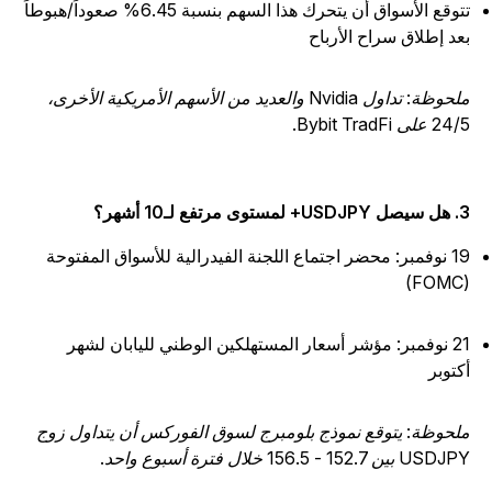
تتوقع الأسواق أن يتحرك هذا السهم بنسبة 6.45% صعوداً/هبوطاً
عد إطلاق سراح الأرباح
ملحوظة: تداول Nvidia والعديد من الأسهم الأمريكية الأخرى،
2 على Bybit TradFi.
+ لمستوى مرتفع لـ10 أشهر؟
19 نوفمبر: محضر اجتماع اللجنة الفيدرالية للأسواق المفتوحة
(F
21 نوفمبر: مؤشر أسعار المستهلكين الوطني لليابان لشهر
كتوبر
لحوظة: يتوقع نموذج بلومبرج لسوق الفوركس أن يتداول زوج
USD بين 152.7 - 156.5 خلال فترة أسبوع واحد.