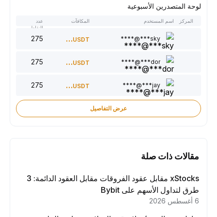
لوحة المتصدرين الأسبوعية
المركز
اسم المستخدم
المكافآت
عدد
النقاط
275
300
sky***@****
USDT
275
220
dor***@****
USDT
275
150
jay***@****
USDT
عرض التفاصيل
مقالات ذات صلة
xStocks مقابل عقود الفروقات مقابل العقود الدائمة: 3
طرق لتداول الأسهم على Bybit
6 أغسطس 2026