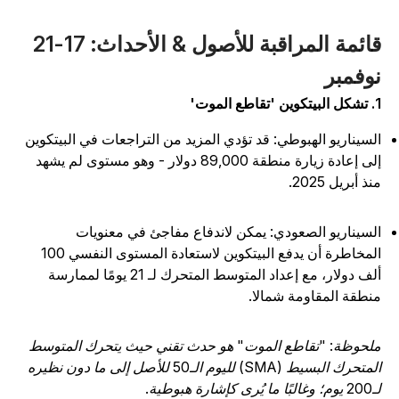
قائمة المراقبة للأصول & الأحداث: 17-21
وفمبر
'تقاطع الموت'
لسيناريو الهبوطي: قد تؤدي المزيد من التراجعات في البيتكوين
إلى إعادة زيارة منطقة 89,000 دولار - وهو مستوى لم يشهد
نذ أبريل 2025.
لسيناريو الصعودي: يمكن لاندفاع مفاجئ في معنويات
المخاطرة أن يدفع البيتكوين لاستعادة المستوى النفسي 100
ألف دولار، مع إعداد المتوسط المتحرك لـ 21 يومًا لممارسة
نطقة المقاومة شمالا.
لحوظة: "تقاطع الموت" هو حدث تقني حيث يتحرك المتوسط
المتحرك البسيط (SMA) لليوم الـ50 للأصل إلى ما دون نظيره
ا ما يُرى كإشارة هبوطية.