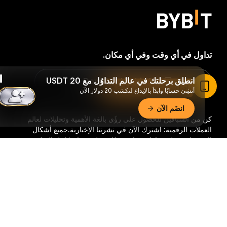
تداول في أي وقت وفي أي مكان.
انطلِق برحلتك في عالم التداوُل مع 20 USDT
Download Bybit App
اقرأ المقال في تطبيق Bybit
أنشِئ حسابًا وابدَأ بالإيداع لتكسَب 20 دولار الآن
انضَم الآن
كن من السباقين للحصول على رؤًى بالغة الأهمية وتحليلات لعالم
العملات الرقمية: اشترك الآن في نشرتنا الإخبارية.
جميع أشكال
الاستثمار تحمل مخاطر، بما في ذلك خطر فقدان كامل المبلغ
المستثمر. وقد لا تكون هذه الأنشطة مناسبة للجميع.
ملخّص تفصيليّ
اشترك
تابعنا: