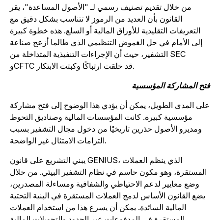
من خلال تقديم تصنيف رسمي لـ "الأصول المساعدة"، يقر
القانون بأن العديد من الرموز لا تتناسب بشكل دقيق مع
التعريفات التقليدية للأوراق المالية أو السلع. هذه خطوة كبيرة
إلى الأمام في حل الغموض التنظيمي الذي طالما أزعج صناعة
التشفير، حيث أن الإجراءات التنفيذية المتداخلة من SEC
وCFTC قد خلقت ارتباكًا وكبتت الابتكار.
تح المشاركة المؤسسية
لى المدى الطويل، يمكن أن يؤدي هذا الوضوح إلى فتح مشاركة
مؤسسية كبيرة. كانت المؤسسات المالية وصناديق التحوط
ومديرو الأصول حذرين تاريخيًا من دخول مجال التشفير بسبب
التزامات الامتثال غير الواضحة.
يبني التشريع على قانون GENIUS، الذي ينظم العملات
المستقرة، وهو مكون حاسم في نظام التشفير البيئي. من خلال
وضع معايير لدعم الاحتياطي والشفافية ومساءلة المصدرين،
يضع القانون الأساس لدمج العملات المستقرة في البنية التحتية
المالية السائدة. يمكن أن يسرع هذا من استخدام العملات
المستقرة في المدفوعات عبر الحدود والتحويلات المالية