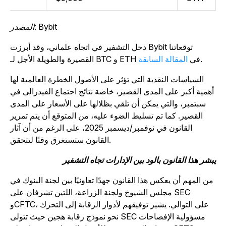
المصدر: Bybit
دخل التشفير في اتجاه علماني، وقد أبرزت Bybit توقعاتنا
.
القصيرة والطويلة الأجل لـ BTC و ETH في
المقالة السابقة
السياسات النقدية التي تؤثر على الأصول الخطرة العالمية لها
أهمية أكبر على المدى القصير، خاصة نتائج اجتماع الفيدرالي في
سبتمبر، والتي يمكن أن تلقي بظلالها على الأسعار على المدى
القصير. كما تم تسليط الضوء عليه، من المتوقع أن يتم تمرير
القانون في نوفمبر/ديسمبر 2025، على الرغم من أن آثار
القانون ستستغرق وقتًا لتتحقق.
بشر هذا القانون بالود بين الإدارات تجاه التشفير
من المهم أن يعكس هذا القانون جهدًا تعاونيًا بين لجنة البنوك في
مجلس الشيوخ ولجنة الزراعة، اللتين تشرفان على SEC
وCFTC، على التوالي. يشير توفيقهم لأدوار الرقابة إلى التحرك
نحو نموذج رقابة هجين حيث تتولى SEC مسؤولية الإفصاحات