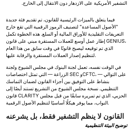
لتشفير الأمريكية على الازدهار دون الانتقال إلى الخارج.
فيما يتعلق بالميزات الرئيسية للقانون، تم تقديم فئة جديدة
"الأصول المساعدة" لتصنيف الرموز الرقمية التي تقع خارج
التعريفات التقليدية للأوراق المالية أو السلع. هذه الخطوة تكمل
إطار عمل أوسع للعملات المستقرة مبني على قانون GENIUS،
الذي تم توقيعه ليصبح قانونًا في وقت سابق من هذا العام
لتنظيم إصدار العملات المستقرة والرقابة عليها.
في الوقت نفسه، تعمل لجنة البنوك في مجلس الشيوخ ولجنة
الزراعة — التي تمثل اختصاصات SEC وCFTC، على التوالي —
بنشاط على التوفيق بين أجزاء القانون لضمان التماسك
التنظيمي. نسخة مجلس الشيوخ من التشريع تستند أيضًا إلى
قانون CLARITY الحزبي، الذي تم تمريره سابقًا من قبل مجلس
النواب، مما يوفر هيكلًا أساسيًا لتنظيم الأصول الرقمية.
القانون لا ينظم التشفير فقط، بل يشرعنه
وضيح البيئة التنظيمية