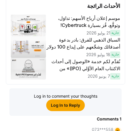
الأحداث الرائجة
موسم إعلان أرباح الأسهم: تداوَل،
وتوقَّع، فُز بسيارة Cybertruck!
جارية
21 يوليو 2026
السباق الذهبي للفرق: بادر بدعوة
أصدقائك وشجِّعهم على إيداع 100 دولار
وتنفيذ عمليات تداوُل بقيمة 10 دولار
جارية
18 يوليو 2026
لكسَب مكافآت مُضاعَفة
نُقدِّم لكم خدمة «الوصول إلى أحداث
الاكتتاب العام الأوَّلي (IPO)» من
Bybit، بوابتك للوصول المبكر إلى فرص
جارية
7 يونيو 2026
الاكتتاب العام الأوَّلي العالمية
Log in to comment your thoughts
Log In to Reply
Comments
1
558***073