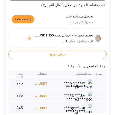
اكسب نقاط الخبرة من خلال إكمال المهام
تسجيل مستخدم جديد
إنشاء حساب
حصريًا أكثر من 10
تحقيق حجم إيداع إجمالي بقيمة 100 USDT فأكثر
الإتمام للمرّة الأولى
+30
عرض المزيد
لوحة المتصدرين الأسبوعية
المركز
اسم المستخدم
المكافآت
عدد
النقاط
275
300
sky***@****
USDT
275
220
dor***@****
USDT
245
150
san***@****
USDT