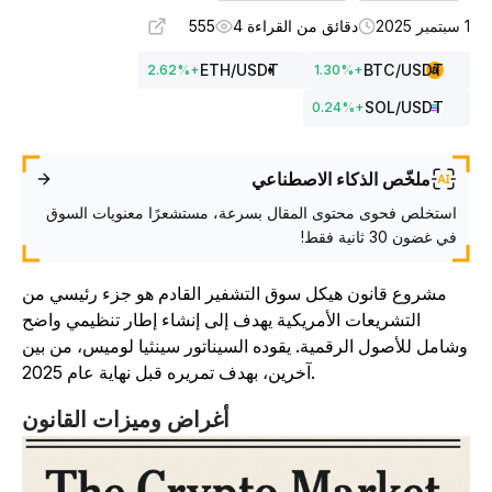
20
دقائق من القراءة 4
555
ETH
/USDT
BTC
/USDT
2.62
%
+
1.30
%
+
SOL
/USDT
0.24
%
+
ملخّص الذكاء الاصطناعي
استخلص فحوى محتوى المقال بسرعة، مستشعرًا معنويات السوق
في غضون 30 ثانية فقط!
مشروع قانون هيكل سوق التشفير القادم هو جزء رئيسي من
التشريعات الأمريكية يهدف إلى إنشاء إطار تنظيمي واضح
شامل للأصول الرقمية. يقوده السيناتور سينثيا لوميس، من بين
آخرين، بهدف تمريره قبل نهاية عام 2025.
أغراض وميزات القانون