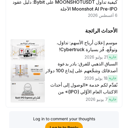
كيفية تداول MOONSHOTUSDT على Bybit: دليل عقود
Moonshot AI Pre-IPO الآجلة
6 أغسطس 2026
الأحداث الرائجة
موسم إعلان أرباح الأسهم: تداوَل،
وتوقَّع، فُز بسيارة Cybertruck!
جارية
21 يوليو 2026
السباق الذهبي للفرق: بادر بدعوة
أصدقائك وشجِّعهم على إيداع 100 دولار
وتنفيذ عمليات تداوُل بقيمة 10 دولار
جارية
18 يوليو 2026
لكسَب مكافآت مُضاعَفة
نُقدِّم لكم خدمة «الوصول إلى أحداث
الاكتتاب العام الأوَّلي (IPO)» من
Bybit، بوابتك للوصول المبكر إلى فرص
جارية
7 يونيو 2026
الاكتتاب العام الأوَّلي العالمية
Log in to comment your thoughts
Log In to Reply