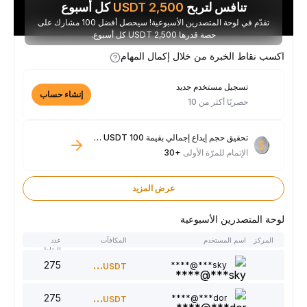
تنافس لتربح
2,500
USDT
كل أسبوع
تقدّم في لوحة المتصدرين الأسبوعية! سيحصل أفضل 100 مشارك على
حصة قدرها 2,500 USDT كل أسبوع.
اكسب نقاط الخبرة من خلال إكمال المهام
تسجيل مستخدم جديد
إنشاء حساب
حصريًا أكثر من 10
تحقيق حجم إيداع إجمالي بقيمة 100 USDT فأكثر
الإتمام للمرّة الأولى
+30
عرض المزيد
لوحة المتصدرين الأسبوعية
المركز
اسم المستخدم
المكافآت
عدد
النقاط
275
300
sky***@****
USDT
275
220
dor***@****
USDT