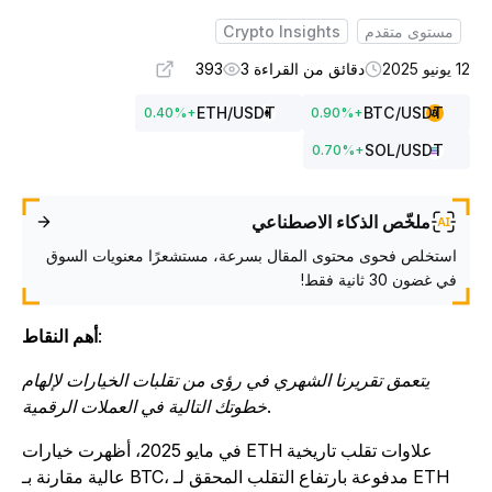
مستوى متقدم
Crypto Insights
ونيو 2025
دقائق من القراءة 3
393
ETH
/USDT
BTC
/USDT
0.40
%
+
0.90
%
+
SOL
/USDT
0.70
%
+
ملخّص الذكاء الاصطناعي
استخلص فحوى محتوى المقال بسرعة، مستشعرًا معنويات السوق
في غضون 30 ثانية فقط!
:
أهم النقاط
يتعمق تقريرنا الشهري في رؤى من تقلبات الخيارات لإلهام
خطوتك التالية في العملات الرقمية.
في مايو 2025، أظهرت خيارات ETH علاوات تقلب تاريخية
عالية مقارنة بـ BTC، مدفوعة بارتفاع التقلب المحقق لـ ETH