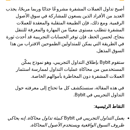
صبح تداول العملات المشفرة مشروعًا جذابًا وربما مربحًا، يجذب
لعديد من الأفراد الذين يسعون للمشاركة في سوق الأصول
لرقمية. ومع ذلك، فإن الطبيعة المتقلبة والمعقدة للعملات
لمشفرة تتطلب مستوى معينًا من المهارة والمعرفة للتنقل
نجاح. لحسن الحظ، فإن توفر الحسابات التجريبية قد أحدث ثورة
ي الطريقة التي يمكن للمتداولين الطموحين الاقتراب من هذا
لسوق المذهل.
ستقوم Bybit بإطلاق التداول التجريبي، وهو نموذج يمكّن
لمستخدمين من محاكاة عمليات التداول لممارسة استثمار
لعملات المشفرة دون المخاطرة بأموالهم الخاصة.
ي هذه المقالة، سنستكشف كل ما تحتاج إلى معرفته حول
لتداول التجريبي في Bybit.
لنقاط الرئيسية
:
يعمل التداول التجريبي في Bybit كبيئة تداول محاكاة. إنه يحاكي
روف السوق الواقعية ويستخدم الأصول المحاكاة.