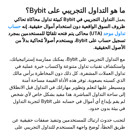
ا هو التداول التجريبي على Bybit؟
عمل
التداول التجريبي في Bybit
كبيئة تداول محاكاة تحاكي
روف السوق الواقعية دون استخدام أموال حقيقية. إنه
حساب
داول موحد
(UTA) محاكى يتم فتحه تلقائيًا للمستخدمين بمجرد
تسجيل حساب على Bybit، ويستخدم أصولاً مُحاكية بدلاً من
لأصول الحقيقية.
مع التداول التجريبي على Bybit، يمكنك ممارسة إستراتيجياتك،
استكشاف تقنيات تداول متنوعة واكتساب خبرة عملية في
داول العملات المشفرة، كل ذلك دون المخاطرة برأس مالك
لذي كسبته بصعوبة. توفر هذه الأداة القيمة مساحة آمنة
مسيطر عليها لتعلم وتطوير مهاراتك في التداول قبل الانطلاق
لى ساحة التداول المباشرة. هذا مفيد بشكل خاص لأي شخص
لم يقم بإيداع أي أموال في حسابه على Bybit لتجربة التداول
ي بيئة بدون حدود.
تجنب حدوث ارتباك للمستخدمين وتنفيذ صفقات حقيقية عن
ريق الخطأ، تُوضح واجهة المستخدم للتداول التجريبي على