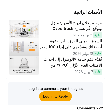
الأحداث الرائجة
موسم إعلان أرباح الأسهم: تداوَل،
وتوقَّع، فُز بسيارة Cybertruck!
جارية
21 يوليو 2026
السباق الذهبي للفرق: بادر بدعوة
أصدقائك وشجِّعهم على إيداع 100 دولار
وتنفيذ عمليات تداوُل بقيمة 10 دولار
جارية
18 يوليو 2026
لكسَب مكافآت مُضاعَفة
نُقدِّم لكم خدمة «الوصول إلى أحداث
الاكتتاب العام الأوَّلي (IPO)» من
Bybit، بوابتك للوصول المبكر إلى فرص
جارية
7 يونيو 2026
الاكتتاب العام الأوَّلي العالمية
Log in to comment your thoughts
Log In to Reply
Comments
222