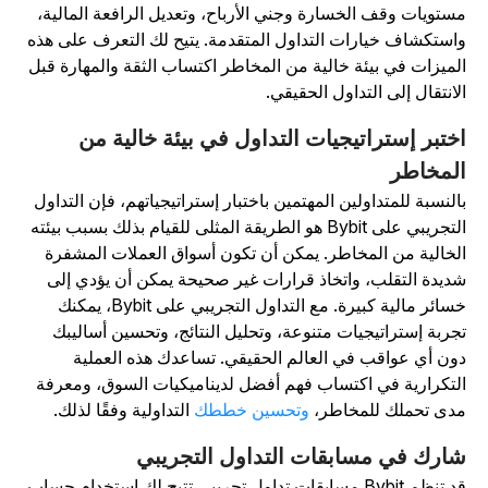
ستويات وقف الخسارة وجني الأرباح، وتعديل الرافعة المالية،
استكشاف خيارات التداول المتقدمة. يتيح لك التعرف على هذه
لميزات في بيئة خالية من المخاطر اكتساب الثقة والمهارة قبل
لانتقال إلى التداول الحقيقي.
ختبر إستراتيجيات التداول في بيئة خالية من
لمخاطر
النسبة للمتداولين المهتمين باختبار إستراتيجياتهم، فإن التداول
التجريبي على Bybit هو الطريقة المثلى للقيام بذلك بسبب بيئته
لخالية من المخاطر. يمكن أن تكون أسواق العملات المشفرة
ديدة التقلب، واتخاذ قرارات غير صحيحة يمكن أن يؤدي إلى
خسائر مالية كبيرة. مع التداول التجريبي على Bybit، يمكنك
جربة إستراتيجيات متنوعة، وتحليل النتائج، وتحسين أساليبك
ون أي عواقب في العالم الحقيقي. تساعدك هذه العملية
لتكرارية في اكتساب فهم أفضل لديناميكيات السوق، ومعرفة
دى تحملك للمخاطر،
وتحسين خططك
التداولية وفقًا لذلك.
ارك في مسابقات التداول التجريبي
قد تنظم Bybit مسابقات تداول تجريبي تتيح لك استخدام حساب