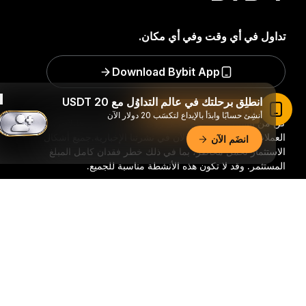
تداول في أي وقت وفي أي مكان.
Download Bybit App
انطلِق برحلتك في عالم التداوُل مع 20 USDT
اقرأ المقال في تطبيق Bybit
أنشِئ حسابًا وابدَأ بالإيداع لتكسَب 20 دولار الآن
كن من السباقين للحصول على رؤًى بالغة الأهمية وتحليلات لعالم
العملات الرقمية: اشترك الآن في نشرتنا الإخبارية.
جميع أشكال
انضَم الآن
الاستثمار تحمل مخاطر، بما في ذلك خطر فقدان كامل المبلغ
المستثمر. وقد لا تكون هذه الأنشطة مناسبة للجميع.
ملخّص تفصيليّ
اشترك
تابعنا: