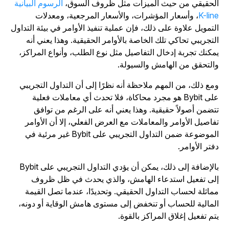
لحقيقي من حيث الميزات مثل ظروف السوق،
الرسوم البيانية
K-lin
، وأسعار المؤشرات، والأسعار المرجعية، ومعدلات
لتمويل علاوة على ذلك، فإن عملية تنفيذ الأوامر في بيئة التداول
لتجريبي تحاكي تلك الخاصة بالأوامر الحقيقية. وهذا يعني أنه
مكنك تجربة إدخال التفاصيل مثل نوع الطلب، وأنواع المراكز،
التحقق من الهامش والسيولة.
مع ذلك، من المهم ملاحظة أنه نظرًا إلى أن التداول التجريبي
على Bybit هو مجرد محاكاة، فلا تحدث أي معاملات فعلية
تضمن أصولاً حقيقية. وهذا يعني أنه على الرغم من توافق
فاصيل الأوامر والمعاملات مع العرض الفعلي، إلا أن الأوامر
الموضوعة ضمن التداول التجريبي على Bybit غير مرئية في
فتر الأوامر.
بالإضافة إلى ذلك، يمكن أن يؤدي التداول التجريبي على Bybit
لى تفعيل استدعاء الهامش، والذي يحدث في ظل ظروف
ماثلة لحساب التداول الحقيقي. وتحديدًا، عندما تصل القيمة
لمالية للحساب أو تنخفض إلى مستوى هامش الوقاية أو دونه،
تم تفعيل إغلاق المراكز بالقوة.