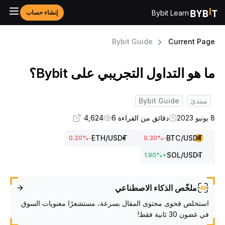
Bybit Learn
إنشاء حساب
Bybit Guide
Current Pag
ا هو التداول التجريبي على Bybit؟
مبتدئ
Bybit Guide
و 2023
دقائق من القراءة 6
4,624
ETH
/USDT
BTC
/USDT
%
-0.20
%
-0.30
SOL
/USDT
1.90
%
+
ملخّص الذكاء الاصطناعي
استخلص فحوى محتوى المقال بسرعة، مستشعرًا معنويات السوق
في غضون 30 ثانية فقط!