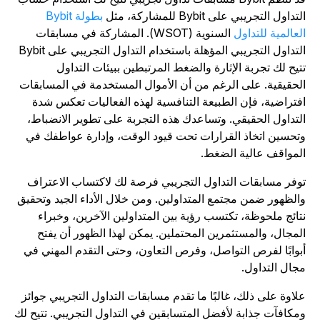
تداول التجريبي على Bybit للمشاركة، مثل
بطولة Bybit
لعالمية للتداول
السنوية (WSOT). المشاركة في مسابقات
التداول التجريبي المؤهلة باستخدام التداول التجريبي على Bybit
تيح لك تجربة الإثارة والضغط المرتبطين ببيئات التداول
لحقيقية. على الرغم من أن الأموال المستخدمة في المسابقات
فتراضية، فإن الطبيعة التنافسية لهذه الفعاليات تعكس شدة
لتداول الحقيقي. وتساعدك هذه التجربة على تطوير الانضباط،
تحسين اتخاذ القرارات تحت قيود الوقت، وإدارة عواطفك في
لمواقف عالية الضغط.
وفر مسابقات التداول التجريبي فرصة لك لاكتساب الاعتراف
الظهور ضمن مجتمع المتداولين. ومن خلال الأداء الجيد وتحقيق
تائج ملحوظة، تكتسب رؤية بين المتداولين الآخرين، وخبراء
لمجال، والمستثمرين المحتملين. يمكن لهذا الظهور أن يفتح
بوابًا لفرص التواصل، وفرص التعاون، وحتى التقدم المهني في
جال التداول.
لاوة على ذلك، غالبًا ما تقدم مسابقات التداول التجريبي جوائز
مكافآت جذابة لأفضل المتسابقين في التداول التجريبي. تتيح لك