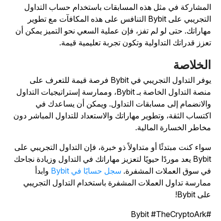
لمشاركة في مثل هذه المسابقات باستخدام حساب التداول
التجريبي على Bybit التنافس على هذه المكافآت مع تطوير
هاراتك. حتى لو لم تفز، فإن عملية السعي نحو التميز يمكن أن
عزز قدراتك التداولية وتكون تجربة تعليمية قيمة.
لخلاصة
يوفر التداول التجريبي في Bybit فرصة قيمة للتعرف على
منصة التداول الخاصة بـ Bybit، وممارسة إستراتيجيات التداول
الانضمام إلى مسابقات التداول. ويمكن أن يساعدك في
كتساب الثقة، وتطوير مهاراتك والاستعداد للتداول المباشر دون
خاطر الخسارة المالية.
واء كنت مبتدئًا أو متداولاً ذو خبرة، فإن التداول التجريبي على
Bybit يعد موردًا حيويًا لتعزيز مهاراتك في التداول وزيادة نجاحك
ي سوق العملات المشفرة.
سجل حسابًا في Bybit
وابدأ
مارسة تداول العملات المشفرة باستخدام التداول التجريبي
ى Bybit!
#Bybit #TheC