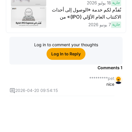
وتنفيذ عمليات تداوُل بقيمة 10 دولار
جارية
18 يوليو 2026
لكسَب مكافآت مُضاعَفة
نُقدِّم لكم خدمة «الوصول إلى أحداث
الاكتتاب العام الأوَّلي (IPO)» من
Bybit، بوابتك للوصول المبكر إلى فرص
جارية
7 يونيو 2026
الاكتتاب العام الأوَّلي العالمية
Log in to comment your thoughts
Log In to Reply
Comments
1
pet*********
nice
2026-04-20 09:54:15