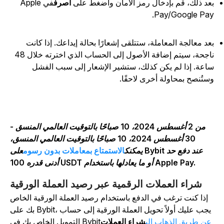
عد ذلك، قم بإدخال رمز الأمان واضغط على
اصرف
في Apple
Pay/Google Pay
عد معالجة المعاملة، ستتلقى إشعارًا بحالة إيداعك. إذا كانت
ناجحة، سيتم إضافة الأصول إلى الحساب الذي اخترته خلال 48
اعة. إذا لم يكن كذلك، ستشير الإشعار إلى سبب الفشل
ستُنصح بمحاولة أخرى لاحقًا.
من 2 أغسطس 2024، 10 صباحًا بالتوقيت العالمي المنسق -
30 أغسطس 2024، 10 صباحًا بالتوقيت العالمي المنسق،
يمكنك
الاستمتاع بمعاملات بدون رسوم
على Bybit عند دفع حد
أدنى قدره 100 USDT أو ما يعادلها باستخدام Apple Pay.
شراء العملات الرقمية عبر رصيد العملة الورقية
إذا كنت ترغب في الدفع باستخدام رصيد العملة الورقية الخاص
بك على Bybit، يجب عليك أولاً تحويل العملة الورقية إلى حساب
عن طريق الذهاب إلى
شراء العملات
التمويل الخاص بك في Bybit