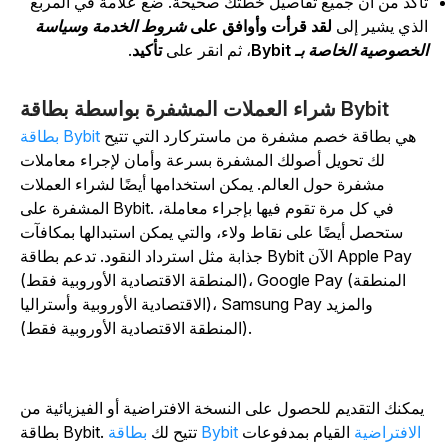
أكد من أن جميع تفاصيل خطتك صحيحة. ضع علامة في المربع
لذي يشير إلى
لقد قرأت وأوافق على
شروط الخدمة وسياسة
لخصوصية الخاصة بـ Bybit
، ثم انقر على
تأكيد
.
شراء العملات المشفرة بواسطة بطاقة Bybit
هي بطاقة خصم مشفرة من ماستركارد التي تتيح
بطاقة Bybit
لك تحويل أصولك المشفرة بسرعة وأمان لإجراء معاملات
مشفرة حول العالم. يمكن استخدامها أيضًا لشراء العملات
المشفرة على Bybit. في كل مرة تقوم فيها بإجراء معاملة،
ستحصل أيضًا على نقاط ولاء، والتي يمكن استبدالها بمكافآت
جذابة مثل استرداد النقود. تدعم بطاقة Bybit الآن Apple Pay
(المنطقة الاقتصادية الأوروبية فقط)، Google Pay (المنطقة
الاقتصادية الأوروبية وأستراليا)، Samsung Pay والمزيد
(المنطقة الاقتصادية الأوروبية فقط).
يمكنك التقديم للحصول على النسخة الافتراضية أو الفيزيائية من
بطاقة Bybit الافتراضية
القيام بمدفوعات
بطاقة Bybit. تتيح لك