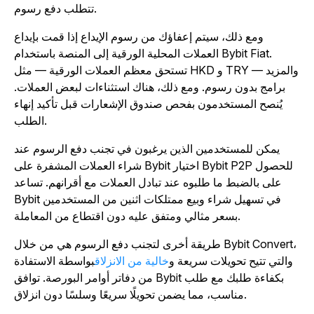
تتطلب دفع رسوم.
ومع ذلك، سيتم إعفاؤك من رسوم الإيداع إذا قمت بإيداع
العملات المحلية الورقية إلى المنصة باستخدام Bybit Fiat.
تستحق معظم العملات الورقية — مثل HKD و TRY والمزيد —
برامج بدون رسوم. ومع ذلك، هناك استثناءات لبعض العملات.
يُنصح المستخدمون بفحص صندوق الإشعارات قبل تأكيد إنهاء
الطلب.
يمكن للمستخدمين الذين يرغبون في تجنب دفع الرسوم عند
شراء العملات المشفرة على Bybit اختيار Bybit P2P للحصول
على بالضبط ما طلبوه عند تبادل العملات مع أقرانهم. تساعد
Bybit في تسهيل شراء وبيع ممتلكات اثنين من المستخدمين
بسعر مثالي ومتفق عليه دون اقتطاع من المعاملة.
طريقة أخرى لتجنب دفع الرسوم هي من خلال Bybit Convert،
والتي تتيح تحويلات سريعة و
خالية من الانزلاق
بواسطة الاستفادة
من دفاتر أوامر البورصة. توافق Bybit بكفاءة طلبك مع طلب
مناسب، مما يضمن تحويلًا سريعًا وسلسًا دون انزلاق.