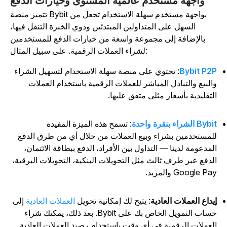
واجهة مستخدم عالمية المستوى وخيارات الدفع
تتميز منصة Bybit بواجهة مستخدم سهلة الاستخدام تجعل من
السهل على المتداولين المبتدئين وذوي الخبرة التنقل فيها،
بالإضافة إلى مجموعة واسعة من خيارات الدفع للمستخدمين
على سبيل المثال:
لشراء العملات الرقمية.
Bybit P2
: ت
حتوي
على منصة سهلة الاستخدام لتسهيل الشراء
البيع والتبادل المباشر للعملات الرقمية باستخدام العملات
لتقليدية بأسعار مثلى متفق عليها.
By الشراء بنقرة واحدة
:
تسمح هذه الميزة المفيدة
لمستخدمين بشراء وبيع العملات من خلال أي من طرق الدفع
لمدعومة لدينا — التداول بين الأفراد، الدفع ببطاقة الائتمان،
لدفع عبر طرف ثالث مثل التحويلات البنكية، التحويلات البرقية،
Google Pa والمزيد.
يداع العملات العادية
:
ي
تيح لك إمكانية تحويل
العملات العادية
إلى
ساب التمويل الخاص بك على Bybit
. بعد ذلك، يمكنك شراء
لعملات الرقمية في أي وقت باستخدام رصيد العملات العادية