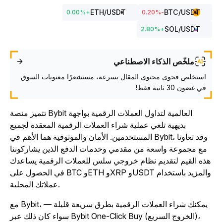
ETH
/USDT
BTC
/USDT
0.00
%
+
%
-0.20
SOL
/USDT
2.80
%
+
ملخّص الذكاء الاصطناعي
استخلص فحوى محتوى المقال بسرعة، مستشعرًا معنويات السوق
في غضون 30 ثانية فقط!
تتميز منصة Bybit العالمية لتداول العملات الرقمية بواجهة
بديهية تلغي عملية شراء العملات الرقمية المعقدة لجميع
المستخدمين. الأمان والموثوقية هما الأهم في Bybit، وقد تعاونا
مع مجموعة واسعة من مقدمي وخدمات الدفع الذين يشاركوننا
ذه القيم لتقديم نظام خروجي سلس للعملات الرقمية يساعدك
في الحصول على BTC وETH وXRP وUSDT والمزيد باستخدام
عملاتك المحلية.
مع Bybit، يمكنك شراء العملات الرقمية بطرق سريعة قليلة —
سواء كان ذلك عبر Bybit One-Click Buy (الخروج السريع)،