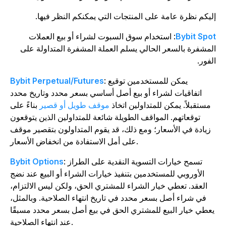
ليكم نظرة عامة على المنتجات التي يمكنكم النظر فيها.
Bybit Spo
: استخدام سوق السبوت لشراء أو بيع
العملات
لمشفرة بالسعر الحالي يسلم العملة المشفرة المتداولة على
لفور.
: يمكن للمستخدمين توقيع
Bybit Perpetual/Futures
اتفاقيات لشراء أو بيع أصل أساسي بسعر محدد وتاريخ محدد
مستقبلاً. يمكن للمتداولين اتخاذ
موقف طويل أو قصير
بناءً على
توقعاتهم. المواقف الطويلة شائعة للمتداولين الذين يتوقعون
زيادة في الأسعار؛ ومع ذلك، قد يقوم المتداولون بتقصير موقف
على أمل الاستفادة من انخفاض الأسعار.
تسمح خيارات التسوية النقدية على الطراز
:
Bybit Options
الأوروبي للمستخدمين بتنفيذ خيارات الشراء أو البيع عند نضج
العقد
. تعطي خيار الشراء للمشتري الحق، ولكن ليس الالتزام،
في شراء أصل بسعر محدد في تاريخ انتهاء الصلاحية. وبالمثل،
عطي خيار البيع للمشتري الحق في بيع أصل بسعر محدد مسبقًا
عند انتهاء الصلاحية.