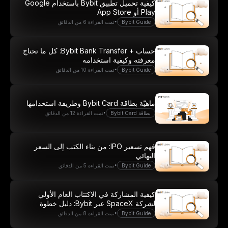
كيفية تحميل تطبيق Bybit باستخدام Google
Play أو App Store
•
Bybit Guide
تمت القراءة 6 من الدقائق
حساب + Bybit Bank Transfer: كل ما تحتاج
معرفته وكيفية استخدامه
•
Bybit Guide
تمت القراءة 10 من الدقائق
ماهيّة بطاقة Bybit Card وطريقة استخدامها
•
بطاقة Bybit Card
تمت القراءة 12 من الدقائق
فهم تسعير IPO: من بناء الكتب إلى السعر
النهائي
•
Bybit Guide
تمت القراءة 5 من الدقائق
كيفية المشاركة في الاكتتاب العام الأولي
لشركة SpaceX عبر Bybit: دليل خطوة
بخطوة
•
Bybit Guide
تمت القراءة 8 من الدقائق