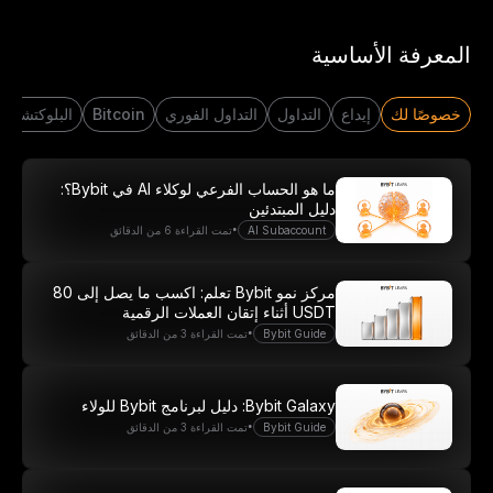
انطلِق برحلتك في عالم التداوُل
المعرفة الأساسية
مع 20 USDT
أنشِئ حسابًا وابدَأ بالإيداع لتكسَب 20 دولار الآن
خصوصًا لك
إيداع
التداول
التداول الفوري
Bitcoin
البلوكتشين
انضَم الآن
ما هو الحساب الفرعي لوكلاء AI في Bybit؟:
دليل المبتدئين
•
AI Subaccount
تمت القراءة 6 من الدقائق
مركز نمو Bybit تعلم: اكسب ما يصل إلى 80
USDT أثناء إتقان العملات الرقمية
•
Bybit Guide
تمت القراءة 3 من الدقائق
Bybit Galaxy: دليل لبرنامج Bybit للولاء
•
Bybit Guide
تمت القراءة 3 من الدقائق