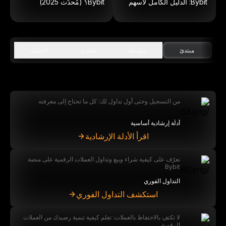
Bybit: الدليل الكامل لأسهم
Bybit؟ (مُحدّث 2025)
داخل الكتلة
مبتدئ
متوسط
متقدم
التحليل
من التسجيل وحتى أول تداول لك: كل ما تحتاج إلى معرفته
أدلَّة إرشادية أساسية
اقرأ الأدلة الإرشادية
تعرّف على كيفية شراء وبيع وتداول العملات الرقمية على منصة
Bybit
التداول الفوري
استكشف التداول الفوري
لا تكتفِ بالاحتفاظ بالعملات: تعلم كيفية تنمية رصيدك من العملات
الرقمية