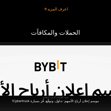
اعرف المزيد
الحملات والمكافآت
تمت القراءة 5 من الدقائق
موسم إعلان أرباح الأسهم: تداوَل، وتوقَّع، فُز بسيارة Cybertruck!