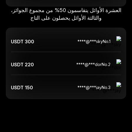
العشرة الأوائل يتقاسمون 50% من مجموع الجوائز،
والثالثة الأوائل يحصلون على التاج
300 USDT
sky***@****
No.
1
220 USDT
dor***@****
No.
2
150 USDT
jay***@****
No.
3