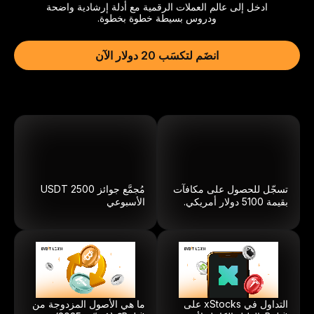
ادخل إلى عالم العملات الرقمية مع أدلة إرشادية واضحة
ودروس بسيطة خطوة بخطوة.
انضَم لتكسَب 20 دولار الآن
تسجّل للحصول على مكافآت
مُجمَّع جوائز
2500
USDT
بقيمة 5100 دولار أمريكي.
الأسبوعي
التداول في xStocks على
ما هي الأصول المزدوجة من