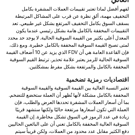
فهم أفضل لماذا تعتبر تقييمات العملات المشفرة بكامل
لتخفيف مهمة، ألقِ نظرة عن قرب على المشاكل المرتبطة
سقف السوق بكامل التخفيف المرتفع بشكل غير طبيعي. تعد
لتقييمات المخففة بالكامل هامة بشكل رئيسي عندما يكون
لمعدل أعلى بكثير من القيمة السوقية الحالية. لا يوجد حد محدد
متى تصبح القيمة السوقية المخففة بالكامل خطيرة. ومع ذلك،
فإن القاعدة العامة هي أن FDV الذي يزيد عن 10 أضعاف القيمة
لسوقية الحالية للرمز يعتبر علامة تحذير. ترتبط القيم السوقية
لمخففة بالكامل والمرتفعة بشكل مفرط بمشكلتين.
قتصاديات رمزية تضخمية
عتبر النسبة العالية بين القيمة السوقية والقيمة السوقية
لمخففة بالكامل مشكلة لأنها تُظهر أن العملة ستخضع للتضخم.
ما أن أسعار العملات المشفرة تحددها العرض والطلب، فإن
لعملة التي تكون أسعارها مرتفعة حاليًا ولكنها ستشهد قريبًا
يادة في عدد الرموز في السوق تشكل مخاطرة. إن القيمة
لسوقية العالية المخففة بالكامل تعني أن على البائعين الحاليين
فع الكثير مقابل عدد محدود من العملات، ولكن قريباً سيتم