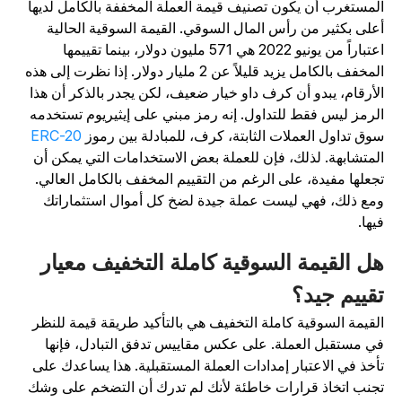
لمستغرب أن يكون تصنيف قيمة العملة المخففة بالكامل لديها
على بكثير من رأس المال السوقي. القيمة السوقية الحالية
اعتباراً من يونيو 2022 هي 571 مليون دولار، بينما تقييمها
المخفف بالكامل يزيد قليلاً عن 2 مليار دولار. إذا نظرت إلى هذه
لأرقام، يبدو أن كرف داو خيار ضعيف، لكن يجدر بالذكر أن هذا
لرمز ليس فقط للتداول. إنه رمز مبني على إيثيريوم تستخدمه
وق تداول العملات الثابتة، كرف، للمبادلة بين رموز
ERC-20
لمتشابهة. لذلك، فإن للعملة بعض الاستخدامات التي يمكن أن
جعلها مفيدة، على الرغم من التقييم المخفف بالكامل العالي.
مع ذلك، فهي ليست عملة جيدة لضخ كل أموال استثماراتك
يها.
ل القيمة السوقية كاملة التخفيف معيار
قييم جيد؟
لقيمة السوقية كاملة التخفيف هي بالتأكيد طريقة قيمة للنظر
ي مستقبل العملة. على عكس مقاييس تدفق التبادل، فإنها
أخذ في الاعتبار إمدادات العملة المستقبلية. هذا يساعدك على
جنب اتخاذ قرارات خاطئة لأنك لم تدرك أن التضخم على وشك