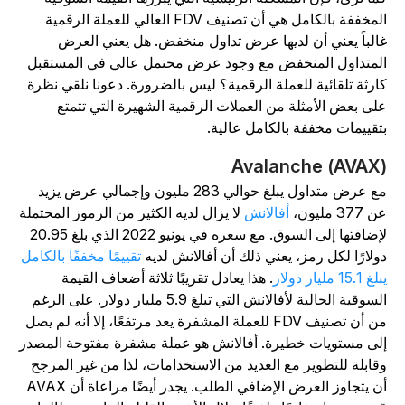
المخففة بالكامل هي أن تصنيف FDV العالي للعملة الرقمية
الباً يعني أن لديها عرض تداول منخفض. هل يعني العرض
لمتداول المنخفض مع وجود عرض محتمل عالي في المستقبل
ارثة تلقائية للعملة الرقمية؟ ليس بالضرورة. دعونا نلقي نظرة
لى بعض الأمثلة من العملات الرقمية الشهيرة التي تتمتع
تقييمات مخففة بالكامل عالية.
Avalanche (AVAX
مع عرض متداول يبلغ حوالي 283 مليون وإجمالي عرض يزيد
 377 مليون،
أفالانش
لا يزال لديه الكثير من الرموز المحتملة
لإضافتها إلى السوق. مع سعره في يونيو 2022 الذي بلغ 20.95
ولارًا لكل رمز، يعني ذلك أن أفالانش لديه
تقييمًا مخففًا بالكامل
 15.1 مليار دولار
. هذا يعادل تقريبًا ثلاثة أضعاف القيمة
السوقية الحالية لأفالانش التي تبلغ 5.9 مليار دولار. على الرغم
من أن تصنيف FDV للعملة المشفرة يعد مرتفعًا، إلا أنه لم يصل
لى مستويات خطيرة. أفالانش هو عملة مشفرة مفتوحة المصدر
قابلة للتطوير مع العديد من الاستخدامات، لذا من غير المرجح
أن يتجاوز العرض الإضافي الطلب. يجدر أيضًا مراعاة أن AVAX