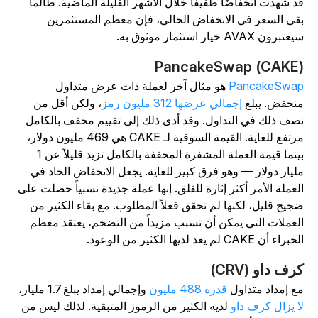
د شهدت انخفاضًا طفيفًا خلال الأشهر القليلة الماضية. طالما
قي السعر في الانخفاض الحالي، فإن معظم المستثمرين
تبرون AVAX خيار استثمار موثوق به.
PancakeSwap (CAKE
PancakeSwa
هو مثال آخر لعملة ذات عرض متداول
نخفض. يبلغ
إجمالي عرضها 312 مليون رمز
، ولكن أقل من
صف ذلك في التداول. وقد أدى ذلك إلى تقييم مخفف بالكامل
مرتفع للغاية. القيمة السوقية لـ CAKE هي 469 مليون دولار،
بينما قيمة العملة المشفرة المخففة بالكامل تزيد قليلاً عن 1
ليار دولار — وهو فرق كبير للغاية. يجعل الانخفاض الحاد في
لعملة الأمر أكثر إثارة للقلق. إنها عملة جديدة نسبياً حصلت على
جيج قليل، لكنها لم تحقق فعلاً المطلوب. مع بقاء الكثير من
لعملات التي يمكن أن تسبب مزيداً من التضخم، يعتقد معظم
براء أن CAKE لم يعد لديها الكثير من الوعود.
رف داو (CRV)
ع إمداد متداول
قدره 488 مليون
وإجمالي إمداد يبلغ 1.7 مليار،
ا يزال كرف داو
لديه الكثير من الرموز المتبقية. لذلك ليس من