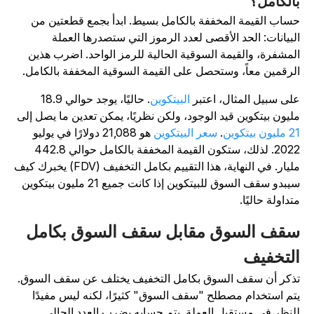
الكامل؟
ساب القيمة المخففة بالكامل بسيط. ابدأ بجمع قطعتين من
لبيانات: الحد الأقصى لعدد الرموز التي ستصدرها العملة
لمشفرة، والقيمة السوقية الحالية للرمز الواحد. اضرب هذين
لرقمين معاً، وستحصل على القيمة السوقية المخففة بالكامل.
لى سبيل المثال، اعتبر
البيتكوين
. حاليًا، يوجد حوالي 18.9
ليون بيتكوين قيد الوجود، ولكن نظريًا، يمكن تعدين ما يصل إلى
ليون بيتكوين
.
سعر البيتكوين
هو 21,088 دولارًا في يوليو
2022. لذلك، ستكون القيمة المخففة بالكامل حوالي 442.8
مليار. في النهاية، هذا التقييم بكامل التخفيف (FDV) يخبرك كيف
سيبدو سقف السوق للبيتكوين إذا كانت جميع 21 مليون بيتكوين
تداولة حاليًا.
قف السوق مقابل سقف السوق بكامل
لتخفيف
ذكر أن سقف السوق بكامل التخفيف يختلف عن سقف السوق.
تم استخدام مصطلح "سقف السوق" كثيرًا، لكنه ليس مفيدًا
لنظر في مستقبل العملة. يتم حسابه بضرب العدد الحالي