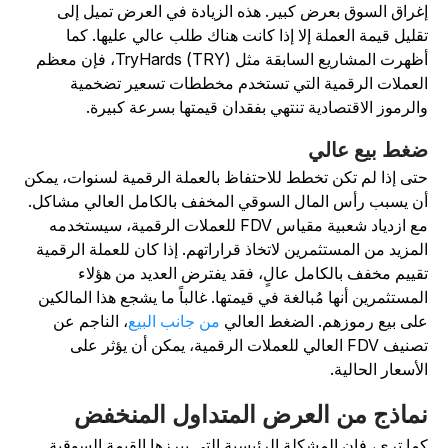
غراق السوق بعرض كبير. هذه الزيادة في العرض تميل إلى
قليل قيمة العملة إلا إذا كانت هناك طلب عالي عليها. كما
أظهرت المشاريع السابقة مثل TryHards (TRY)، فإن معظم
لعملات الرقمية التي تستخدم مخططات تسعير تضخمية
الرموز الاقتصادية تنتهي بفقدان قيمتها بسرعة كبيرة.
غط بيع عالي
تى إذا لم تكن تخطط للاحتفاظ بالعملة الرقمية لسنوات، يمكن
ن يسبب رأس المال السوقي المخفف بالكامل العالي مشاكل.
مع ازدياد شعبية مقياس FDV للعملات الرقمية، سيستخدمه
لمزيد من المستثمرين لاتخاذ قراراتهم. إذا كان للعملة الرقمية
قييم مخفف بالكامل عالٍ، فقد يفترض العديد من هؤلاء
لمستثمرين أنها مُبالغة في قيمتها. غالباً ما يشجع هذا المالكين
لى بيع رموزهم. الضغط العالي
من جانب البيع
، الناجم عن
تصنيف FDV العالي للعملات الرقمية، يمكن أن يؤثر على
لأسعار الحالية.
ماذج من العرض المتداول المنخفض
ما ترى، فإن المشكلة الرئيسية التي يبرزها القيمة السوقية