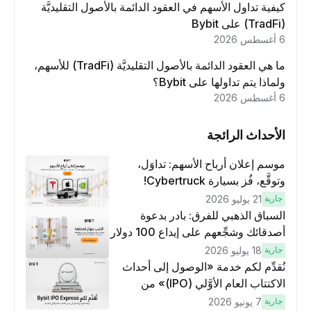
كيفية تداول الأسهم في العقود الدائمة بالأصول التقليديَّة
(TradFi) على Bybit
6 أغسطس 2026
ما هي العقود الدائمة بالأصول التقليديَّة (TradFi) للأسهم،
ولماذا يتم تداولها على Bybit؟
6 أغسطس 2026
الأحداث الرائجة
موسم إعلان أرباح الأسهم: تداوَل،
وتوقَّع، فُز بسيارة Cybertruck!
جارية
21 يوليو 2026
السباق الذهبي للفرق: بادر بدعوة
أصدقائك وشجِّعهم على إيداع 100 دولار
وتنفيذ عمليات تداوُل بقيمة 10 دولار
جارية
18 يوليو 2026
لكسَب مكافآت مُضاعَفة
نُقدِّم لكم خدمة «الوصول إلى أحداث
الاكتتاب العام الأوَّلي (IPO)» من
Bybit، بوابتك للوصول المبكر إلى فرص
جارية
7 يونيو 2026