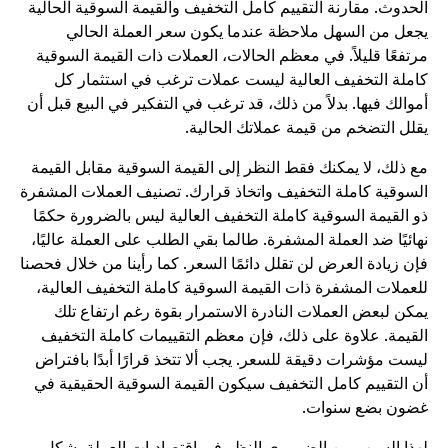
لحدوث. مقارنة التقييم كامل التخفيف والقيمة السوقية الحالية
جعل من السهل ملاحظة عندما يكون سعر العملة الحالي
رتفعًا قليلاً. في معظم الحالات، العملات ذات القيمة السوقية
املة التخفيف العالية ليست عملات ترغب في استثمار كل
موالك فيها. بدلاً من ذلك، قد ترغب في التفكير في البيع قبل أن
قلل التضخم من قيمة عملاتك الحالية.
ع ذلك، لا يمكنك فقط النظر إلى القيمة السوقية مقابل القيمة
لسوقية كاملة التخفيف واتخاذ قرارك. تصنيف العملات المشفرة
و القيمة السوقية كاملة التخفيف العالية ليس بالضرورة حكمًا
هائيًا ضد العملة المشفرة. طالما بقي الطلب على العملة عاليًا،
إن زيادة العرض لن تقلل دائمًا السعر. كما رأينا من خلال فحصنا
لعملات المشفرة ذات القيمة السوقية كاملة التخفيف العالية،
مكن لبعض العملات النادرة الاستمرار بقوة رغم ارتفاع تلك
لقيمة. علاوة على ذلك، فإن معظم التقييمات كاملة التخفيف
يست مؤشرات دقيقة للسعر. يجب ألا تتخذ قرارًا أبدًا بافتراض
ن التقييم كامل التخفيف سيكون القيمة السوقية الحقيقية في
ضون بضع سنوات.
هذا السبب من الضروري النظر في اقتصاديات العملة بشكل