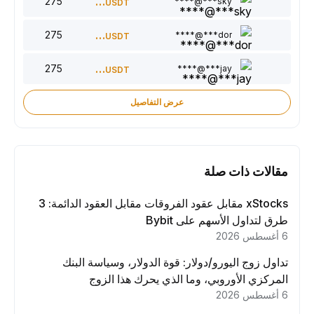
275
300
sky***@****
USDT
275
220
dor***@****
USDT
275
150
jay***@****
USDT
عرض التفاصيل
مقالات ذات صلة
xStocks مقابل عقود الفروقات مقابل العقود الدائمة: 3
طرق لتداول الأسهم على Bybit
6 أغسطس 2026
تداول زوج اليورو/دولار: قوة الدولار، وسياسة البنك
المركزي الأوروبي، وما الذي يحرك هذا الزوج
6 أغسطس 2026